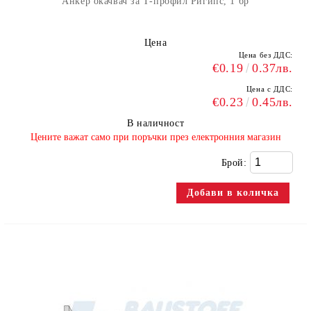
Анкер окачвач за Т-профил Ригипс, 1 бр
Цена
Цена без ДДС:
€0.19
0.37лв.
Цена с ДДС:
€0.23
0.45лв.
В наличност
​Цените важат само при поръчки през електронния магазин
Брой: