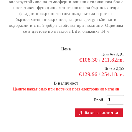
високоустойчива на атмосферни влияния силиконова боя с
иновативен функционален пълнител за бързосъхнещи
фасадни повърхности след дъжд, мъгла и роса, с
бързосъхнеща повърхност, защита срещу гъбички и
водорасли и с най-добри свойства при полагане. Оцветява
се в цветове по каталога Life, опаковка 14 л
Цена
Цена без ДДС:
€108.30
211.82лв.
Цена с ДДС:
€129.96
254.18лв.
В наличност
​Цените важат само при поръчки през електронния магазин
Брой: