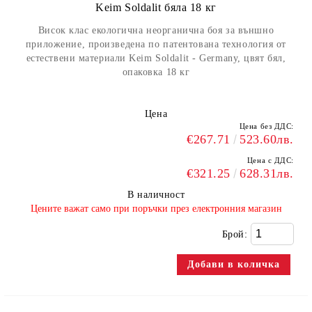
Keim Soldalit бяла 18 кг
Висок клас екологична неорганична боя за външно
приложение, произведена по патентована технология от
естествени материали Keim Soldalit - Germany, цвят бял,
опаковка 18 кг
Цена
Цена без ДДС:
€267.71
523.60лв.
Цена с ДДС:
€321.25
628.31лв.
В наличност
​Цените важат само при поръчки през електронния магазин
Брой: