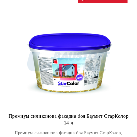
Премиум силиконова фасадна боя Баумит СтарКолор
14 л
Премиум силиконова фасадна боя Баумит СтарКолор,