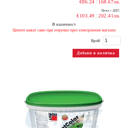
€86.24
168.67лв.
Цена с ДДС:
€103.49
202.41лв.
В наличност
​Цените важат само при поръчки през електронния магазин
Брой: