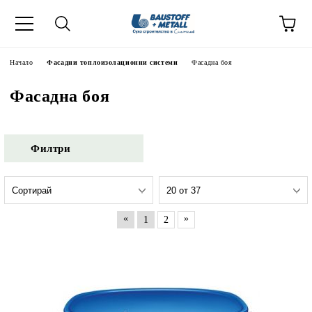
Начало
Фасадни топлоизолационни системи
Фасадна боя
Фасадна боя
Филтри
«
»
1
2