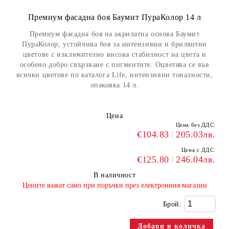
Премиум фасадна боя Баумит ПураКолор 14 л
Премиум фасадна боя на акрилатна основа Баумит
ПураКолор, устойчива боя за интензивни и брилянтни
цветове с изключително висока стабилност на цвета и
особено добро свързване с пигментите. Оцветява се във
всички цветове по каталога Life, интензивни тоналности,
опаковка 14 л.
Цена
Цена без ДДС:
€104.83
205.03лв.
Цена с ДДС:
€125.80
246.04лв.
В наличност
​Цените важат само при поръчки през електронния магазин
Брой: