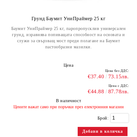
Грунд Баумит УниПраймер 25 кг
Баумит УниПраймер 25 кг, паропропусклив универсален
грунд, изравнява попиващата способност на основата и
служи за свързващ мост преди полагане на Баумит
пастообразни мазилки.
Цена
Цена без ДДС:
€37.40
73.15лв.
Цена с ДДС:
€44.88
87.78лв.
В наличност
​Цените важат само при поръчки през електронния магазин
Брой: