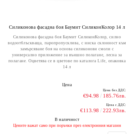
Силиконова фасадна боя Баумит СиликонКолор 14 л
Силиконова фасадна боя Баумит СиликонКолор, силно
водоотблъскваща, паропропусклива, с ниска склонност към
замърсяване боя на основа силиконови смоли с
универсално приложение за външно полагане, лесна за
полагане. Оцветява се в цветове по каталога Life, опаковка
14 л
Цена
Цена без ДДС:
€94.98
185.76лв.
Цена с ДДС:
€113.98
222.93лв.
В наличност
​Цените важат само при поръчки през електронния магазин