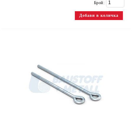
Брой: