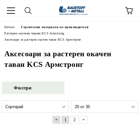
Начало
Строителни материали по производители
Растерни окачени тавани KCS Armstrong
Аксесоари за растерен окачен таван KCS Армстронг
Аксесоари за растерен окачен
таван KCS Армстронг
Филтри
«
»
1
2