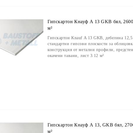
Гипскартон Кнауф А 13 GKB бял, 2600/
м²
Гипскартон Knauf A 13 GKB, дебелина 12,5
стандартни гипсови плоскости за облицовк
конструкция от метални профили, предсте
окачени тавани, лист 3.12 м²
Гипскартон Кнауф А 13, GKB бял, 2700
м²