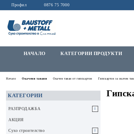
Профил
0876 75 7000
НАЧАЛО
КАТЕГОРИИ ПРОДУКТИ
Начало
Окачени тавани
Окачен таван от гипскартон
Гипскартон за окачен тав
Гипска
КАТЕГОРИИ
РАЗПРОДАЖБА
РАЗПРОДАЖБА Инструменти и
АКЦИЯ
аксесоари
Сухо строителство