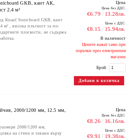
onicboard GKB, кант АК,
Цена
Цена без ДДС:
ст 2.4 м²
€6.79
13.28лв.
рд Knauf Sonicboard GKB, кант
Цена с ДДС:
4 м² , висока плътност за по-
€8.15
15.94лв.
ндартните плоскости, не съдържа
работка.
В наличност
​Цените важат само при
поръчки през електронния
магазин
Брой:
чив, 2000/1200 мм, 12.5 мм,
Цена
Цена без ДДС:
€8.26
16.16лв.
 размери 2000/1200 мм,
Цена с ДДС:
цовка на стени и тавани върху
€9.91
19.38лв.