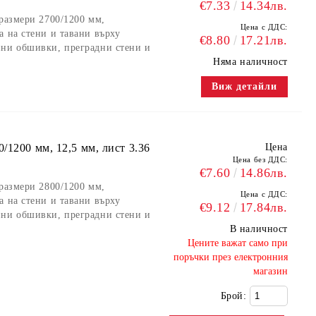
€7.33
14.34лв.
 размери 2700/1200 мм,
Цена с ДДС:
а на стени и тавани върху
€8.80
17.21лв.
нни обшивки, преградни стени и
Няма наличност
Виж детайли
/1200 мм, 12,5 мм, лист 3.36
Цена
Цена без ДДС:
€7.60
14.86лв.
 размери 2800/1200 мм,
Цена с ДДС:
а на стени и тавани върху
€9.12
17.84лв.
нни обшивки, преградни стени и
В наличност
​Цените важат само при
поръчки през електронния
магазин
Брой: