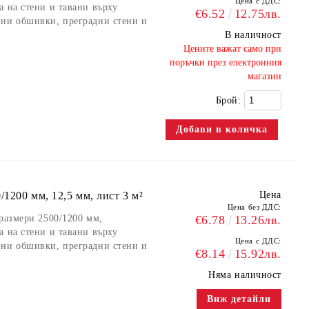
Цена с ДДС:
а на стени и тавани върху
€6.52
12.75лв.
нни обшивки, преградни стени и
В наличност
​Цените важат само при
поръчки през електронния
магазин
Брой:
1200 мм, 12,5 мм, лист 3 м²
Цена
Цена без ДДС:
 размери 2500/1200 мм,
€6.78
13.26лв.
а на стени и тавани върху
Цена с ДДС:
нни обшивки, преградни стени и
€8.14
15.92лв.
Няма наличност
Виж детайли