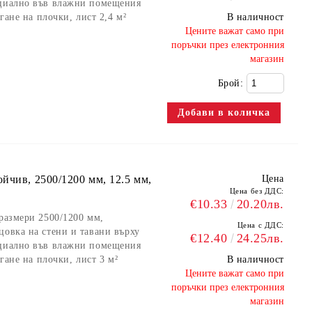
ециално във влажни помещения
агане на плочки, лист 2,4 м²
В наличност
​Цените важат само при
поръчки през електронния
магазин
Брой:
йчив, 2500/1200 мм, 12.5 мм,
Цена
Цена без ДДС:
€10.33
20.20лв.
 размери 2500/1200 мм,
Цена с ДДС:
цовка на стени и тавани върху
€12.40
24.25лв.
ециално във влажни помещения
агане на плочки, лист 3 м²
В наличност
​Цените важат само при
поръчки през електронния
магазин