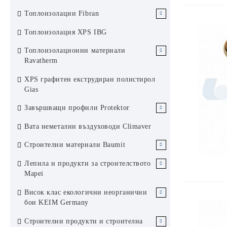
ЕПС Austrotherm
Топлоизолации Fibran
ЕПС стиропор Аустротерм
XPS Austrotherm
XPS Fibran
Топлоизолация XPS IBG
ЕПС графитен стиропор
Каменни вати Fibran
Топлоизолационни материали
Аустротерм
Ravatherm
Каменни вати Ravatherm
XPS графитен екструдиран полистирол
Gias
Завършващи профили Protektor
Завършващи профили за сухо
Вата неметални въздуховоди Climaver
строителство Protektor Germany
Строителни материали Baumit
Профили за топлоизолационни
Топлоизолационна система Баумит
Лепила и продукти за строителството
системи Protektor Germany
Mapei
Фасадни мазилки Баумит
Замазки и изравнителни разтвори
Профили за вътрешни мазилки
Баумит
Топлоизолационна система Mapei
Висок клас екологични неорганични
Protektor Germany
бои KEIM Germany
Машинни мазилки Баумит
Лепила за керамични плочки и
камък Mapei
Интериорни бои от KEIM Germany
Строителни продукти и строителна