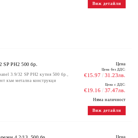
Виж детайли
2 SP PH2 500 бр.
Цена
Цена без ДДС:
nel 3.9/32 SP PH2 кутия 500 бр.,
€15.97
31.23лв.
ент към метална конструкци
Цена с ДДС:
€19.16
37.47лв.
Няма наличност
Виж детайли
резен 4.2/13, 500 бр
Цена