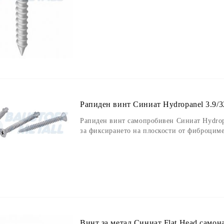
Рапиден винт Синиат Hydropanel 3.9/3
Рапиден винт самопробивен Синиат Hydropa
за фиксирането на плоскости от фиброцим
Винт за метал Синиат Flat Head самона