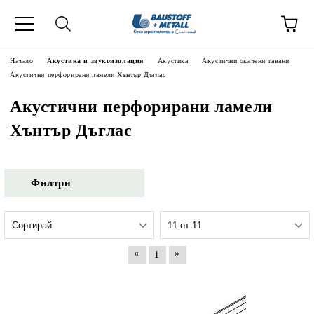
Начало
Акустика и звукоизолация
Акустика
Акустични окачени тавани
Акустични перфорирани ламели Хънтър Дъглас
Акустични перфорирани ламели
Хънтър Дъглас
Филтри
«
»
1