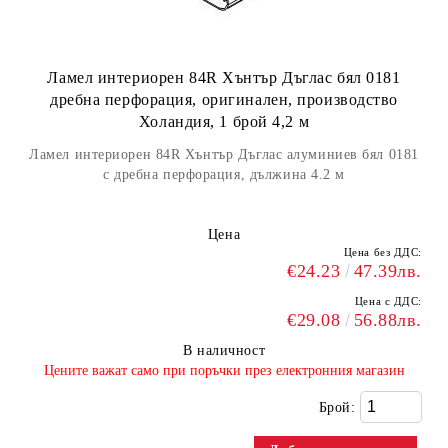
Ламел интериорен 84R Хънтър Дъглас бял 0181
дребна перфорация, оригинален, производство
Холандия, 1 брой 4,2 м
Ламел интериорен 84R Хънтър Дъглас алуминиев бял 0181
с дребна перфорация, дължина 4.2 м
Цена
Цена без ДДС:
€24.23
47.39лв.
Цена с ДДС:
€29.08
56.88лв.
В наличност
​Цените важат само при поръчки през електронния магазин
Брой: