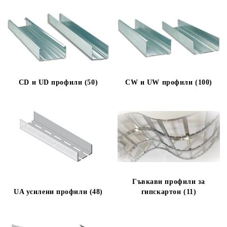
качествено системно решение, с което ще отговорите на
съвременните изисквания за носимоспособност, звукоизолация и
пожарозащита.
Многообразието на различни по дължина профили позволява да
изпълнявате решения с максимална загуба на материал (фира).
Освен плоскости като гипскартони (обикновен, влагоустойчив и
пожароустойчив) и специализираните Cleaneo Akustik, Fireboard,
Safeboard, Silentboard, Vidifloor, Vidifire, Aquapanel, Cementex,
Diamand и Sonicboard, можете да намерите пълна окомплектовка
CD и UD профили (50)
CW и UW профили (100)
от конструкция, окачвачи и аксесоари като: винтове, дюбели,
крепежни елементи, телове, връзки и снадки, ленти,
фугопълнители, шпакловъчни маси, лепила за гипскартон,
звукоизолационни мембрани, стъклена и каменна вата и други.
Защо да изберете профили за гипсокартон от Baustoff + Metall?
Доверието, което сме изградили с нашите клиенти има история.
Повече от 50 години сме доставяли материали на строителни
фирми, монтажни бригади и крайни клиенти;
Международен опит и традиция;
Гъвкави профили за
Персонално внимание;
UA усилени профили (48)
гипскартон (11)
Експресни доставки;
Консултация.