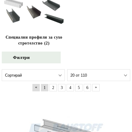
Специални профили за сухо
стротелство (2)
Филтри
«
»
1
2
3
4
5
6