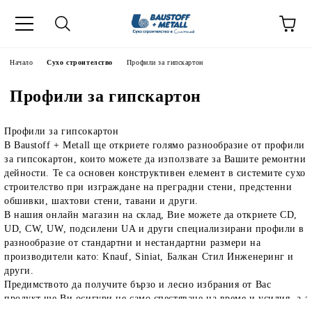
Начало
Сухо строителство
Профили за гипскартон
Профили за гипскартон
Профили за гипсокартон
В Baustoff + Metall ще откриете голямо разнообразие от профили
за гипсокартон, които можете да използвате за Вашите ремонтни
дейности. Те са основен конструктивен елемент в системите сухо
строителство при изграждане на преградни стени, предстенни
обшивки, шахтови стени, тавани и други.
В нашия онлайн магазин на склад, Вие можете да откриете CD,
UD, CW, UW, подсилени UA и други специализирани профили в
разнообразие от стандартни и нестандартни размери на
производители като: Knauf, Siniat, Балкан Стил Инженеринг и
други.
Предимството да получите бързо и лесно избрания от Вас
продукт ще Ви осигури не само спестяване на време и усилия, а