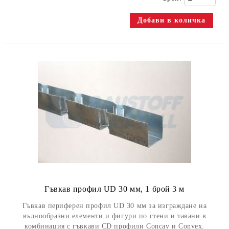
Гъвкав профил UD 30 мм, 1 брой 3 м
Гъвкав периферен профил UD 30 мм за изграждане на
вълнообразни елементи и фигури по стени и тавани в
комбинация с гъвкави CD профили Concav и Convex.