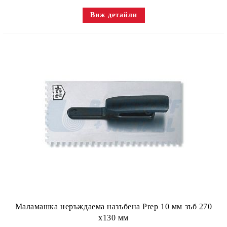
Виж детайли
Маламашка неръждаема назъбена Prep 10 мм зъб 270
х130 мм