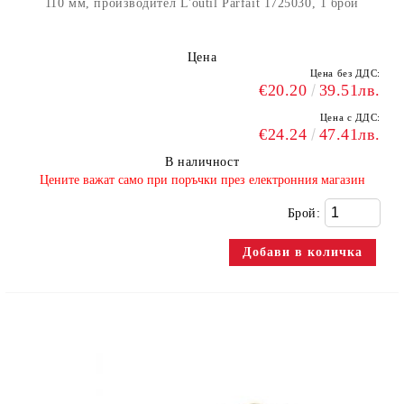
110 мм, производител L'outil Parfait 1725030, 1 брой
Цена
Цена без ДДС:
€20.20
39.51лв.
Цена с ДДС:
€24.24
47.41лв.
В наличност
​Цените важат само при поръчки през електронния магазин
Брой: