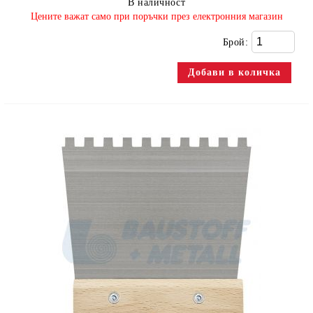
В наличност
​Цените важат само при поръчки през електронния магазин
Брой: