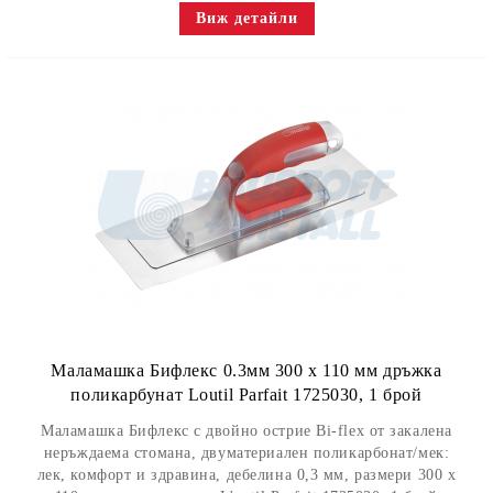
Виж детайли
Маламашка Бифлекс 0.3мм 300 х 110 мм дръжка
поликарбунат Loutil Parfait 1725030, 1 брой
Маламашка Бифлекс с двойно острие Bi-flex от закалена
неръждаема стомана, двуматериален поликарбонат/мек:
лек, комфорт и здравина, дебелина 0,3 мм, размери 300 х