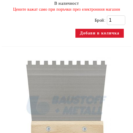
В наличност
​Цените важат само при поръчки през електронния магазин
Брой: