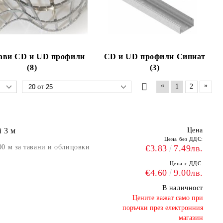
ави CD и UD профили
CD и UD профили Синиат
(8)
(3)
«
»
1
2
 3 м
Цена
Цена без ДДС:
00 м за тавани и облицовки
€3.83
7.49лв.
Цена с ДДС:
€4.60
9.00лв.
В наличност
​Цените важат само при
поръчки през електронния
магазин