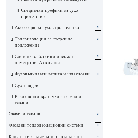
звукоизолация
CW и UW профили Балкан
UA профили
Специални профили за сухо
Стийл Инженеринг
стротелство
CW и UW профили Синиат
Аксесоари за сухо строителство
Гъвкави UW профили
Ленти
Топлоизолации за вътрешно
приложение
Композитни и стъклофибърни
Окачвачи и телове
ленти и воал
Каменна вата за стени и тавани
Системи за басейни и влажни
Крепежни елементи
помещения Аквапанел
Стъклена вата за стени и тавани
Ъгли и профили
Циментови плоскости Кнауф
Фугопълнители лепила и шпакловки
Аквапанел
Ъгли
Аксесоари и инструменти за
Сухи подове
Аксесоари Кнауф Аквапанел
шпакловане
Профили
Ревизионни вратички за стени и
тавани
Окачени тавани
Растерен окачен таван
Фасадни топлоизолационни системи
Пана за растерен окачен таван
Ламелни тавани Хънтър Дъглас
EPS стиропор / експандиран
Каменна и стъклена минерална вата