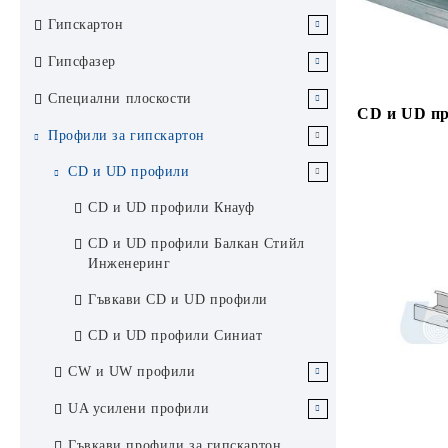
РАЗПРОДАЖБА Строителни
Гипскартон
материали
Обикновен гипскартон
Гипсфазер
Влагоустойчив гипскартон
Гипсфазер за под Vidifloor
Специални плоскости
CD и UD пр
Пожароустойчив гипскартон
Гипсфазер за стени Vidiwall
Перфорирани плоскости Кнауф
Профили за гипскартон
Cleaneo Akustik / акустика дизайн
Приложения на гипскартон по
Гипсфазер за външни стени
CD и UD профили
хигиена
функция
Vidiwall HI
CD и UD профили Кнауф
Плоскост Кнауф Диамант
Гипскартон за стени
Гипсфазер за звукоизолация
удароустойчивост
CD и UD профили Балкан Стийл
Vidiphonic
Гипскартон за таван
Инженеринг
Плоскост Кнауф Fireboard
Гипсфазер за огнезащита Vidifire
пожарозащита
Гипскартон за баня
Гъвкави CD и UD профили
Плоскост Кнауф Safeboard защита
CD и UD профили Синиат
от радиация
CW и UW профили
Плоскост Кнауф Silentboard
звукоизолация
Профили Кнауф Super Magnum
UA усилени профили
Plus
Плоскост Кнауф Sonicboard GKB
UA профили Кнауф
Гъвкави профили за гипскартон