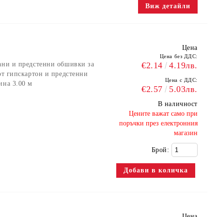
Виж детайли
Цена
Цена без ДДС:
вани и предстенни обшивки за
€2.14
4.19лв.
от гипскартон и предстенни
Цена с ДДС:
ина 3.00 м
€2.57
5.03лв.
В наличност
​Цените важат само при
поръчки през електронния
магазин
Брой:
Цена