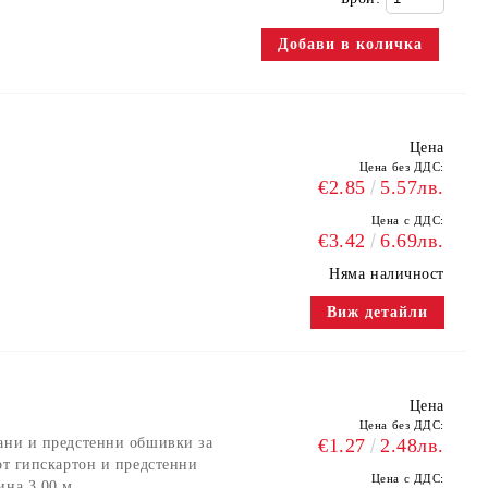
Цена
Цена без ДДС:
€2.85
5.57лв.
Цена с ДДС:
€3.42
6.69лв.
Няма наличност
Виж детайли
Цена
Цена без ДДС:
вани и предстенни обшивки за
€1.27
2.48лв.
от гипскартон и предстенни
Цена с ДДС:
ина 3.00 м