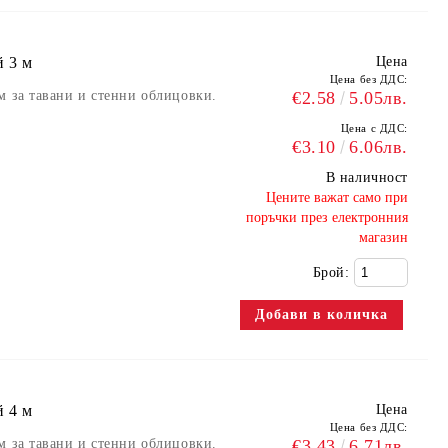
й 3 м
Цена
Цена без ДДС:
м за тавани и стенни облицовки.
€2.58
5.05лв.
Цена с ДДС:
€3.10
6.06лв.
В наличност
​Цените важат само при
поръчки през електронния
магазин
Брой:
й 4 м
Цена
Цена без ДДС:
м за тавани и стенни облицовки.
€3.43
6.71лв.