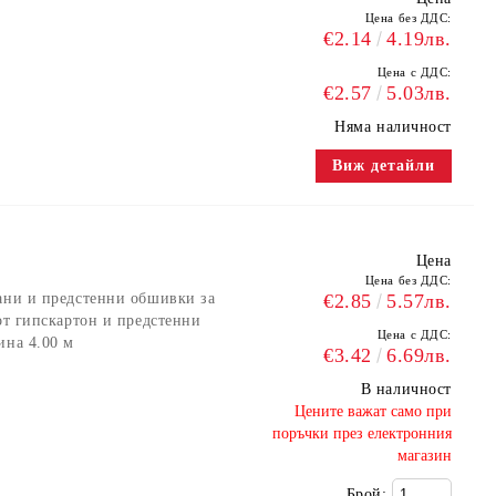
Цена без ДДС:
€2.14
4.19лв.
Цена с ДДС:
€2.57
5.03лв.
Няма наличност
Виж детайли
Цена
Цена без ДДС:
вани и предстенни обшивки за
€2.85
5.57лв.
от гипскартон и предстенни
Цена с ДДС:
ина 4.00 м
€3.42
6.69лв.
В наличност
​Цените важат само при
поръчки през електронния
магазин
Брой: