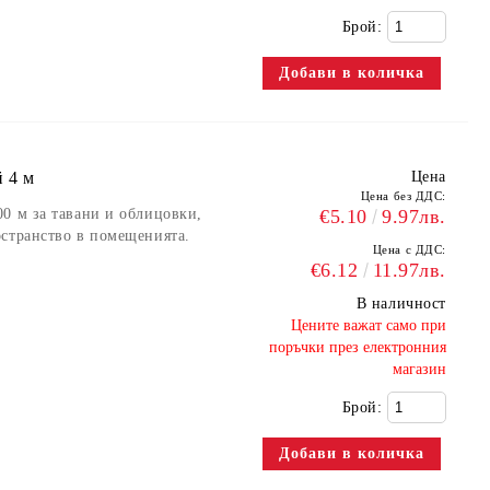
Брой:
 4 м
Цена
Цена без ДДС:
0 м за тавани и облицовки,
€5.10
9.97лв.
остранство в помещенията.
Цена с ДДС:
€6.12
11.97лв.
В наличност
​Цените важат само при
поръчки през електронния
магазин
Брой: