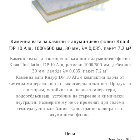
Каменна вата за камини с алуминиево фолио Knauf
DP 10 Alu, 1000/600 мм, 30 мм, λ= 0,035, пакет 7.2 м²
Каменна вата за изолация на камини с алуминиево фолио
Knauf Insulation DP 10 Alu, размери 1000/600 мм, дебелина
30 мм, ламбда λ= 0,035, пакет 7.2 м²
Каменна вата Кнауф DP 10 Alu е компактна плоча от
каменна минерална вата с равномерна плътност. Продуктът
е негорим, устойчив на високи температури,
водоотблъскващ, устойчив на стареене и химически
неутрален. Размерите му не се променят при големи
температурни колебания. Едностранно каширан е с
алуминиево фолио.
Цена
Цена без ДДС: