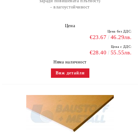
заради повишената плътност)
- влагоустойчивост
Цена
Цена без ДДС:
€23.67
46.29лв.
Цена с ДДС:
€28.40
55.55лв.
Няма наличност
Виж детайли