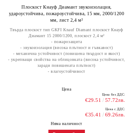
Плоскост Кнауф Диамант звукоизолация,
удароустойчива, пожароустойчива, 15 мм, 2000/1200
мм, лист 2,4 м²
Твърда плоскост тип GKFI Knauf Diamant плоскост Кнауф
Диамант 15 2000/1200, плоскост 2,4 м²
- пожарозащита
- звукоизолация (висока плътност и гъвкавост)
- механична устойчивост (повишена твърдост и якост)
- укрепващи свойства на облицовката (висока устойчивост,
заради повишената плътност)
- влагоустойчивост
Цена
Цена без ДДС:
€29.51
57.72лв.
Цена с ДДС:
€35.41
69.26лв.
Няма наличност