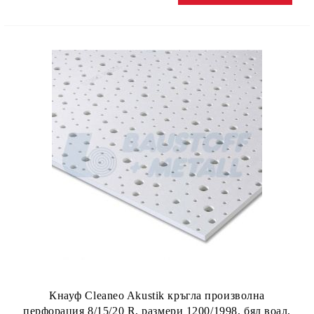
Кнауф Cleaneo Akustik кръгла произволна
перфорация 8/15/20 R, размери 1200/1998, бял воал,