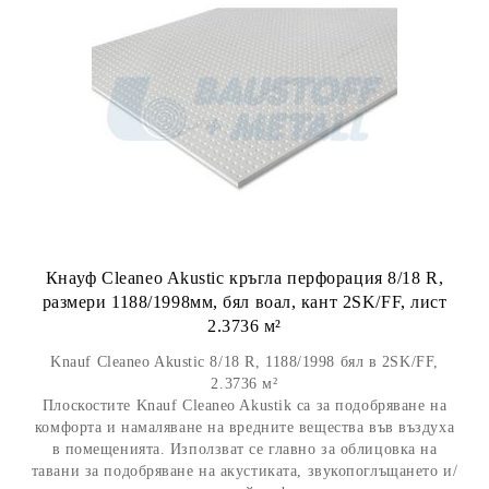
Кнауф Cleaneo Akustic кръгла перфорация 8/18 R,
размери 1188/1998мм, бял воал, кант 2SK/FF, лист
2.3736 м²
Knauf Cleaneo Akustic 8/18 R, 1188/1998 бял в 2SK/FF,
2.3736 м²
Плоскостите Knauf Cleaneo Akustik са за подобряване на
комфорта и намаляване на вредните вещества във въздуха
в помещенията. Използват се главно за облицовка на
тавани за подобряване на акустиката, звукопоглъщането и/