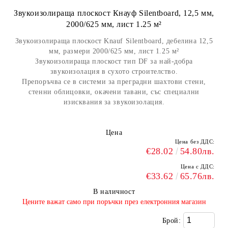
Звукоизолираща плоскост Кнауф Silentboard, 12,5 мм,
2000/625 мм, лист 1.25 м²
Звукоизолираща плоскост Knauf Silentboard, дебелина 12,5
мм, размери 2000/625 мм, лист 1.25 м²
Звукоизолираща плоскост тип DF за най-добра
звукоизолация в сухото строителство.
Препоръчва се в системи за преградни шахтови стени,
стенни облицовки, окачени тавани, със специални
изисквания за звукоизолация.
Цена
Цена без ДДС:
€28.02
54.80лв.
Цена с ДДС:
€33.62
65.76лв.
В наличност
​Цените важат само при поръчки през електронния магазин
Брой: