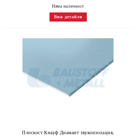
Няма наличност
Виж детайли
Плоскост Кнауф Диамант звукоизолация,