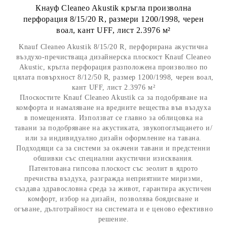
Кнауф Cleaneo Akustik кръгла произволна
перфорация 8/15/20 R, размери 1200/1998, черен
воал, кант UFF, лист 2.3976 м²
Knauf Cleaneo Akustik 8/15/20 R, перфорирана акустична
въздухо-пречистваща дизайнерска плоскост Knauf Cleaneo
Akustic, кръгла перфорация разположена произволно по
цялата повърхност 8/12/50 R, размер 1200/1998, черен воал,
кант UFF, лист 2.3976 м²
Плоскостите Knauf Cleaneo Akustik са за подобряване на
комфорта и намаляване на вредните вещества във въздуха
в помещенията. Използват се главно за облицовка на
тавани за подобряване на акустиката, звукопоглъщането и/
или за индивидуално дизайн оформление на тавана.
Подходящи са за системи за окачени тавани и предстенни
обшивки със специални акустични изисквания.
Патентована гипсова плоскост със зеолит в ядрото
пречиства въздуха, разгражда неприятните миризми,
създава здравословна среда за живот, гарантира акустичен
комфорт, избор на дизайн, позволява боядисване и
огъване, дълготрайност на системата и е ценово ефективно
решение.