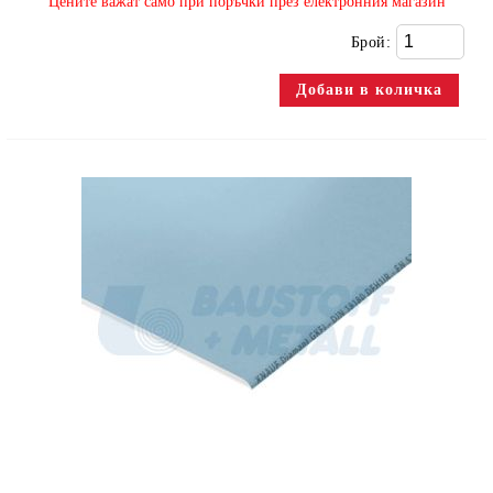
​Цените важат само при поръчки през електронния магазин
Брой: