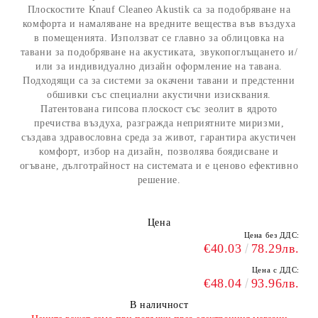
Плоскостите Knauf Cleaneo Akustik са за подобряване на
комфорта и намаляване на вредните вещества във въздуха
в помещенията. Използват се главно за облицовка на
тавани за подобряване на акустиката, звукопоглъщането и/
или за индивидуално дизайн оформление на тавана.
Подходящи са за системи за окачени тавани и предстенни
обшивки със специални акустични изисквания.
Патентована гипсова плоскост със зеолит в ядрото
пречиства въздуха, разгражда неприятните миризми,
създава здравословна среда за живот, гарантира акустичен
комфорт, избор на дизайн, позволява боядисване и
огъване, дълготрайност на системата и е ценово ефективно
решение.
Цена
Цена без ДДС:
€40.03
78.29лв.
Цена с ДДС:
€48.04
93.96лв.
В наличност