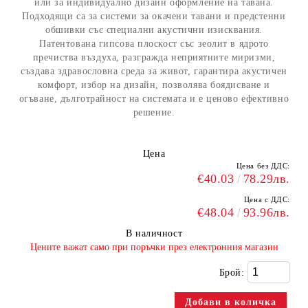
или за индивидуално дизайн оформление на тавана.
Подходящи са за системи за окачени тавани и предстенни
обшивки със специални акустични изисквания.
Патентована гипсова плоскост със зеолит в ядрото
пречиства въздуха, разгражда неприятните миризми,
създава здравословна среда за живот, гарантира акустичен
комфорт, избор на дизайн, позволява боядисване и
огъване, дълготрайност на системата и е ценово ефективно
решение.
Цена
Цена без ДДС:
€40.03
78.29лв.
Цена с ДДС:
€48.04
93.96лв.
В наличност
​Цените важат само при поръчки през електронния магазин
Брой: