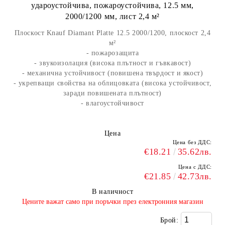
удароустойчива, пожароустойчива, 12.5 мм,
2000/1200 мм, лист 2,4 м²
Плоскост Knauf Diamant Platte 12.5 2000/1200, плоскост 2,4
м²
- пожарозащита
- звукоизолация (висока плътност и гъвкавост)
- механична устойчивост (повишена твърдост и якост)
- укрепващи свойства на облицовката (висока устойчивост,
заради повишената плътност)
- влагоустойчивост
Цена
Цена без ДДС:
€18.21
35.62лв.
Цена с ДДС:
€21.85
42.73лв.
В наличност
​Цените важат само при поръчки през електронния магазин
Брой: