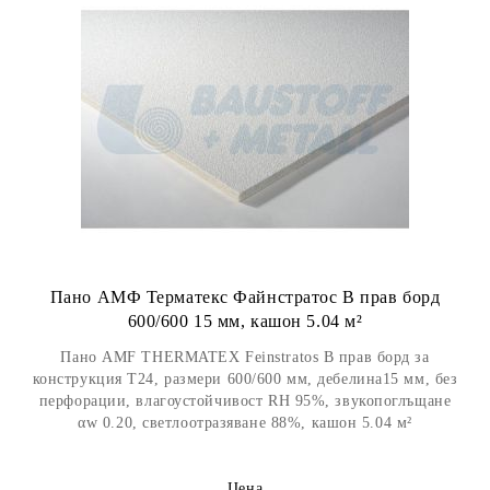
Пано АМФ Терматекс Файнстратос B прав борд
600/600 15 мм, кашон 5.04 м²
Пано AMF THERMATEX Feinstratos B прав борд за
конструкция Т24, размери 600/600 мм, дебелина15 мм, без
перфорации, влагоустойчивост RH 95%, звукопоглъщане
αw 0.20, светлоотразяване 88%, кашон 5.04 м²
Цена