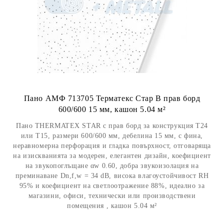
Пано АМФ 713705 Терматекс Стар В прав борд
600/600 15 мм, кашон 5.04 м²
Пано THERMATEX STAR с прав борд за конструкция Т24
или Т15, размери 600/600 мм, дебелина 15 мм, с фина,
неравномерна перфорация и гладка повърхност, отговаряща
на изискванията за модерен, елегантен дизайн, коефициент
на звукопоглъщане αw 0.60, добра звукоизолация на
преминаване Dn,f,w = 34 dB, висока влагоустойчивост RH
95% и коефициент на светлоотражение 88%, идеално за
магазини, офиси, технически или производствени
помещения , кашон 5.04 м²