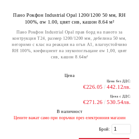
Пано Рокфон Industrial Opal 1200/1200 50 мм, RH
100%, αw 1.00, цвят сив, кашон 8.64 м²
Пано Рокфон Industrial Opal прав борд на паното за
контрукция Т24, размер 1200/1200 мм, дебелина 50 мм,
негоримо с клас на реакция на огън А1, влагоустойчиво
RH 100%, коефициент на звукопоглъщане αw 1,00, цвят
сив, кашон 8.64м²
Цена
Цена без ДДС:
€226.05
442.12лв.
Цена с ДДС:
€271.26
530.54лв.
В наличност
​Цените важат само при поръчки през електронния магазин
Брой: