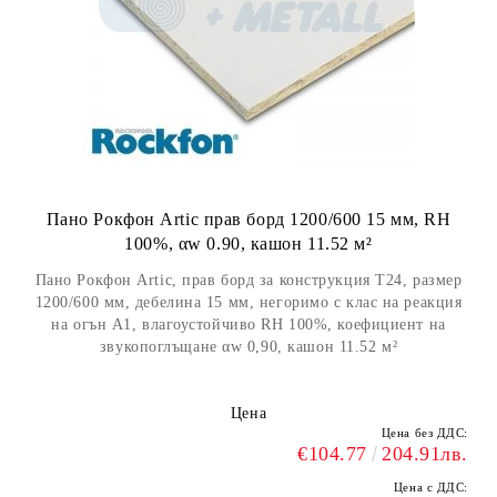
Пано Рокфон Artic прав борд 1200/600 15 мм, RH
100%, αw 0.90, кашон 11.52 м²
Пано Рокфон Artic, прав борд за конструкция Т24, размер
1200/600 мм, дебелина 15 мм, негоримо с клас на реакция
на огън А1, влагоустойчиво RH 100%, коефициент на
звукопоглъщане αw 0,90, кашон 11.52 м²
Цена
Цена без ДДС:
€104.77
204.91лв.
Цена с ДДС: