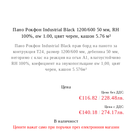
Пано Рокфон Industrial Black 1200/600 50 мм, RH
100%, αw 1.00, цвят черен, кашон 5.76 м²
Пано Рокфон Industrial Black прав борд на паното за
контрукция Т24, размер 1200/600 мм, дебелина 50 мм,
негоримо с клас на реакция на огън А1, влагоустойчиво
RH 100%, коефициент на звукопоглъщане αw 1,00, цвят
черен, кашон 5.576м²
Цена
Цена без ДДС:
€116.82
228.48лв.
Цена с ДДС:
€140.18
274.17лв.
В наличност
​Цените важат само при поръчки през електронния магазин