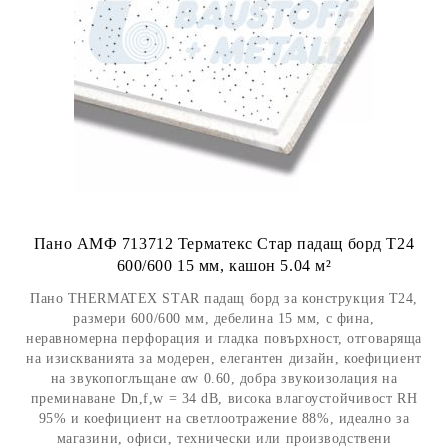
Пано АМФ 713712 Терматекс Стар падащ борд Т24
600/600 15 мм, кашон 5.04 м²
Пано THERMATEX STAR падащ борд за конструкция Т24,
размери 600/600 мм, дебелина 15 мм, с фина,
неравномерна перфорация и гладка повърхност, отговаряща
на изискванията за модерен, елегантен дизайн, коефициент
на звукопоглъщане αw 0.60, добра звукоизолация на
преминаване Dn,f,w = 34 dB, висока влагоустойчивост RH
95% и коефициент на светлоотражение 88%, идеално за
магазини, офиси, технически или производствени