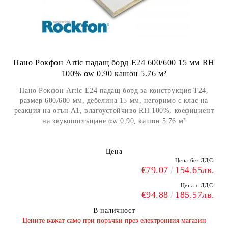
Пано Рокфон Artic падащ борд E24 600/600 15 мм RH
100% αw 0.90 кашон 5.76 м²
Пано Рокфон Artic E24 падащ борд за конструкция Т24,
размер 600/600 мм, дебелина 15 мм, негоримо с клас на
реакция на огън А1, влагоустойчиво RH 100%, коефициент
на звукопоглъщане αw 0,90, кашон 5.76 м²
Цена
Цена без ДДС:
€79.07
154.65лв.
Цена с ДДС:
€94.88
185.57лв.
В наличност
​Цените важат само при поръчки през електронния магазин