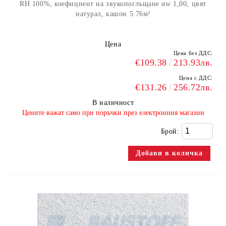
RH 100%, коефициент на звукопоглъщане αw 1,00, цвят
натурал, кашон 5.76м²
Цена
Цена без ДДС:
€109.38
213.93лв.
Цена с ДДС:
€131.26
256.72лв.
В наличност
​Цените важат само при поръчки през електронния магазин
Брой: