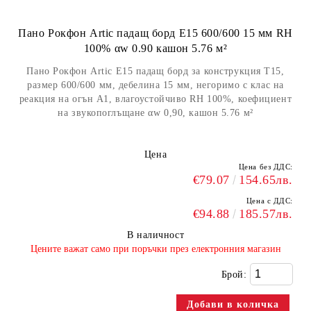
Пано Рокфон Artic падащ борд E15 600/600 15 мм RH
100% αw 0.90 кашон 5.76 м²
Пано Рокфон Artic E15 падащ борд за конструкция Т15,
размер 600/600 мм, дебелина 15 мм, негоримо с клас на
реакция на огън А1, влагоустойчиво RH 100%, коефициент
на звукопоглъщане αw 0,90, кашон 5.76 м²
Цена
Цена без ДДС:
€79.07
154.65лв.
Цена с ДДС:
€94.88
185.57лв.
В наличност
​Цените важат само при поръчки през електронния магазин
Брой: