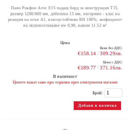
Пано Рокфон Artic E15 падащ борд за конструкция Т15,
размер 1200/600 мм, дебелина 15 мм, негоримо - клас на
реакция на огън А1, влагоустойчиво RH 100%, коефициент
на звукопоглъщане αw 0,90, кашон 11.52 м²
Цена
Цена без ДДС:
€158.14
309.29лв.
Цена с ДДС:
€189.77
371.16лв.
В наличност
​Цените важат само при поръчки през електронния магазин
Брой: