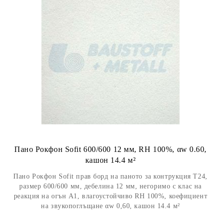
Пано Рокфон Sofit 600/600 12 мм, RH 100%, αw 0.60,
кашон 14.4 м²
Пано Рокфон Sofit прав борд на паното за контрукция Т24,
размер 600/600 мм, дебелина 12 мм, негоримо с клас на
реакция на огън А1, влагоустойчиво RH 100%, коефициент
на звукопоглъщане αw 0,60, кашон 14.4 м²