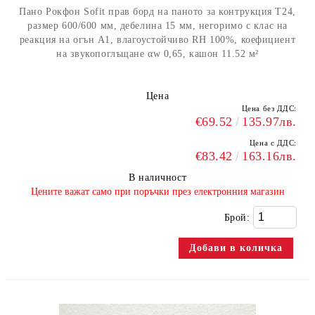
Пано Рокфон Sofit прав борд на паното за контрукция Т24,
размер 600/600 мм, дебелина 15 мм, негоримо с клас на
реакция на огън А1, влагоустойчиво RH 100%, коефициент
на звукопоглъщане αw 0,65, кашон 11.52 м²
Цена
Цена без ДДС:
€69.52
135.97лв.
Цена с ДДС:
€83.42
163.16лв.
В наличност
​Цените важат само при поръчки през електронния магазин
Брой: