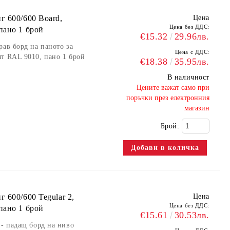
г 600/600 Board,
Цена
Цена без ДДС:
пано 1 брой
€15.32
29.96лв.
рав борд на паното за
Цена с ДДС:
т RAL 9010, пано 1 брой
€18.38
35.95лв.
В наличност
​Цените важат само при
поръчки през електронния
магазин
Брой:
 600/600 Tegular 2,
Цена
Цена без ДДС:
пано 1 брой
€15.61
30.53лв.
 - падащ борд на ниво