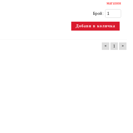
магазин
Брой:
«
»
1