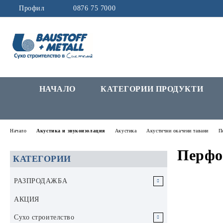
Профил
0876 75 7000
НАЧАЛО
КАТЕГОРИИ ПРОДУКТИ
Начало
Акустика и звукоизолация
Акустика
Акустични окачени тавани
П
Перфо
КАТЕГОРИИ
РАЗПРОДАЖБА
РАЗПРОДАЖБА Инструменти и
АКЦИЯ
аксесоари
Сухо строителство