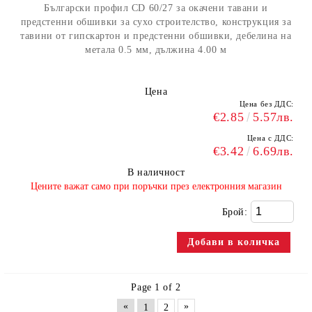
Български профил CD 60/27 за окачени тавани и
предстенни обшивки за сухо строителство, конструкция за
тавини от гипскартон и предстенни обшивки, дебелина на
метала 0.5 мм, дължина 4.00 м
Цена
Цена без ДДС:
€2.85
5.57лв.
Цена с ДДС:
€3.42
6.69лв.
В наличност
​Цените важат само при поръчки през електронния магазин
Брой:
Page 1 of 2
«
»
1
2