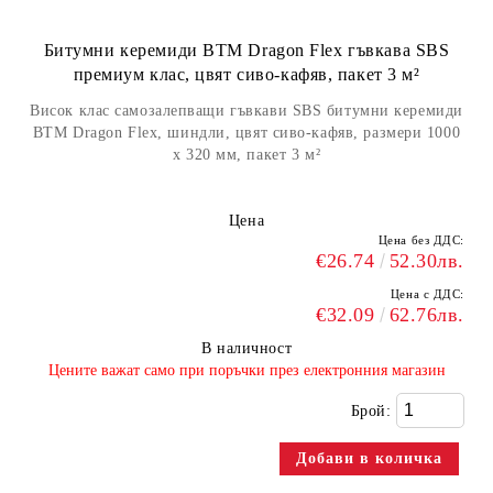
Битумни керемиди BTM Dragon Flex гъвкава SBS
премиум клас, цвят сиво-кафяв, пакет 3 м²
Висок клас самозалепващи гъвкави SBS битумни керемиди
BTM Dragon Flex, шиндли, цвят сиво-кафяв, размери 1000
х 320 мм, пакет 3 м²
Цена
Цена без ДДС:
€26.74
52.30лв.
Цена с ДДС:
€32.09
62.76лв.
В наличност
​Цените важат само при поръчки през електронния магазин
Брой: