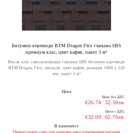
Битумни керемиди BTM Dragon Flex гъвкава SBS
премиум клас, цвят кафяв, пакет 3 м²
Висок клас самозалепващи гъвкави SBS битумни керемиди
BTM Dragon Flex, шиндли, цвят кафяв, размери 1000 х 320
мм, пакет 3 м²
Цена
Цена без ДДС:
€26.74
52.30лв.
Цена с ДДС:
€32.09
62.76лв.
В наличност
​Цените важат само при поръчки през електронния магазин