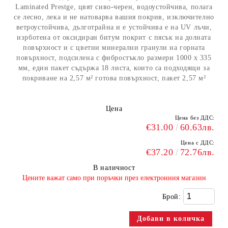
Laminated Prestge, цвят сиво-черен, водоустойчива, полага
се лесно, лека и не натоварва вашия покрив, изключително
ветроустойчива, дълготрайна и е устойчива е на UV лъчи,
изрботена от оксидиран битум покрит с пясък на долната
повърхност и с цветни минерални гранули на горната
повърхност, подсилена с фибростъкло размери 1000 х 335
мм, един пакет съдържа 18 листа, които са подходящи за
покриване на 2,57 м² готова повърхност, пакет 2,57 м²
Цена
Цена без ДДС:
€31.00
60.63лв.
Цена с ДДС:
€37.20
72.76лв.
В наличност
​Цените важат само при поръчки през електронния магазин
Брой: