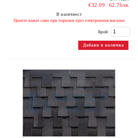
€32.09
62.76лв.
В наличност
​Цените важат само при поръчки през електронния магазин
Брой: