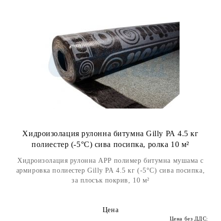
Хидроизолация рулонна битумна Gilly РА 4.5 кг
полиестер (-5°С) сива посипка, ролка 10 м²
Хидроизолация рулонна APP полимер битумна мушама с
армировка полиестер Gilly РА 4.5 кг (-5°С) сива посипка,
за плосък покрив, 10 м²
Цена
Цена без ДДС: