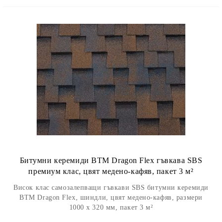
Битумни керемиди BTM Dragon Flex гъвкава SBS
премиум клас, цвят медено-кафяв, пакет 3 м²
Висок клас самозалепващи гъвкави SBS битумни керемиди
BTM Dragon Flex, шиндли, цвят медено-кафяв, размери
1000 х 320 мм, пакет 3 м²