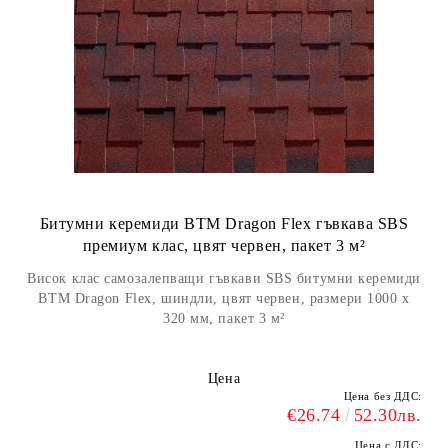
Битумни керемиди BTM Dragon Flex гъвкава SBS
премиум клас, цвят червен, пакет 3 м²
Висок клас самозалепващи гъвкави SBS битумни керемиди
BTM Dragon Flex, шиндли, цвят червен, размери 1000 х
320 мм, пакет 3 м²
Цена
Цена без ДДС:
€26.74
52.30лв.
Цена с ДДС: