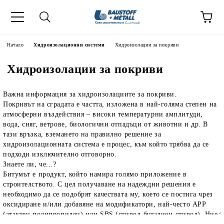
Начало
Хидроизолационни системи
Хидроизолации за покриви
Хидроизолации за покриви
Важна информация за хидроизолациите за покриви.
Покривът на сградата е частта, изложена в най-голяма степен на
атмосферни въздействия – високи температурни амплитуди,
вода, сняг, ветрове, биологични отпадъци от животни и др. В
тази връзка, вземането на правилно решение за
хидроизолационната система е процес, към който трябва да се
подходи изключително отговорно.
Знаете ли, че...?
Битумът е продукт, който намира голямо приложение в
строителството. С цел получаване на надеждни решения е
необходимо да се подобрят качествата му, което се постига чрез
оксидиране и/или добавяне на модификатори, най-често АРР
(атактен полипропилен) или SBS (стирол-бутадиен-стирол). Ние