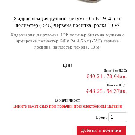
Хидроизолация рулонна битумна Gilly РА 4.5 кг
полиестер (-5°С) червена посипка, ролка 10 м²
Хидроизолация рулонна APP полимер битумна мушама с
армировка полиестер Gilly РА 4.5 кг (-5°С) червена
посипка, за плосък покрив, 10 м²
Цена
Цена без ДДС:
€40.21
78.64лв.
Цена с ДДС:
€48.25
94.37лв.
В наличност
​Цените важат само при поръчки през електронния магазин
Брой: