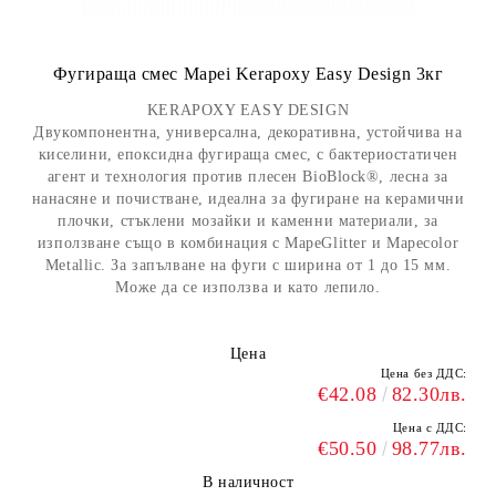
Фугираща смес Mapei Kerapoxy Easy Design 3кг
KERAPOXY EASY DESIGN
Двукомпонентна, универсална, декоративна, устойчива на
киселини, епоксидна фугираща смес, с бактериостатичен
агент и технология против плесен BioBlock®, лесна за
нанасяне и почистване, идеална за фугиране на керамични
плочки, стъклени мозайки и каменни материали, за
използване също в комбинация с MapeGlitter и Mapecolor
Metallic. За запълване на фуги с ширина от 1 до 15 мм.
Може да се използва и като лепило.
Цена
Цена без ДДС:
€42.08
82.30лв.
Цена с ДДС:
€50.50
98.77лв.
В наличност