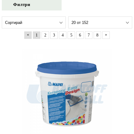
Филтри
«
»
1
2
3
4
5
6
7
8