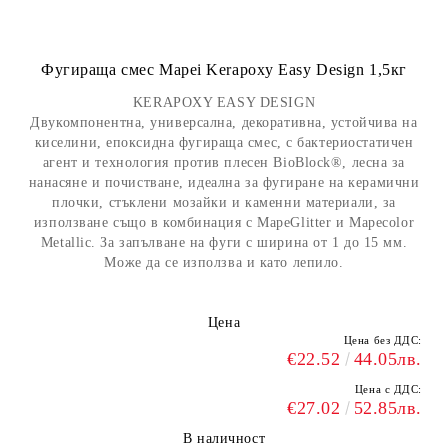
Фугираща смес Mapei Kerapoxy Easy Design 1,5кг
KERAPOXY EASY DESIGN
Двукомпонентна, универсална, декоративна, устойчива на
киселини, епоксидна фугираща смес, с бактериостатичен
агент и технология против плесен BioBlock®, лесна за
нанасяне и почистване, идеална за фугиране на керамични
плочки, стъклени мозайки и каменни материали, за
използване също в комбинация с MapeGlitter и Mapecolor
Metallic. За запълване на фуги с ширина от 1 до 15 мм.
Може да се използва и като лепило.
Цена
Цена без ДДС:
€22.52
44.05лв.
Цена с ДДС:
€27.02
52.85лв.
В наличност