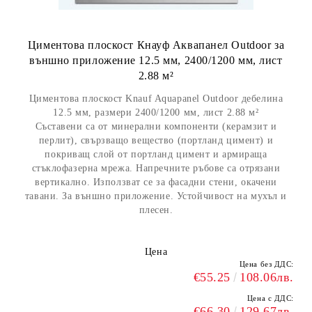
Циментова плоскост Кнауф Аквапанел Outdoor за
външно приложение 12.5 мм, 2400/1200 мм, лист
2.88 м²
Циментова плоскост Knauf Aquapanel Outdoor дебелина
12.5 мм, размери 2400/1200 мм, лист 2.88 м²
Съставени са от минерални компоненти (керамзит и
перлит), свързващо вещество (портланд цимент) и
покриващ слой от портланд цимент и армираща
стъклофазерна мрежа. Напречните ръбове са отрязани
вертикално. Използват се за фасадни стени, окачени
тавани. За външно приложение. Устойчивост на мухъл и
плесен.
Цена
Цена без ДДС:
€55.25
108.06лв.
Цена с ДДС:
€66.30
129.67лв.