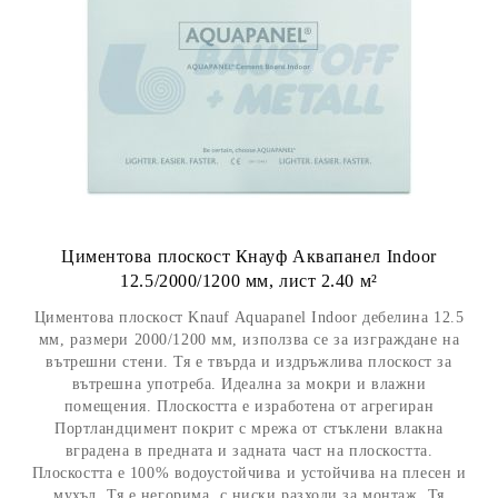
Циментова плоскост Кнауф Аквапанел Indoor
12.5/2000/1200 мм, лист 2.40 м²
Циментова плоскост Knauf Aquapanel Indoor дебелина 12.5
мм, размери 2000/1200 мм, използва се за изграждане на
вътрешни стени. Тя е твърда и издръжлива плоскост за
вътрешна употреба. Идеална за мокри и влажни
помещения. Плоскостта е изработена от агрегиран
Портландцимент покрит с мрежа от стъклени влакна
вградена в предната и задната част на плоскостта.
Плоскостта е 100% водоустойчива и устойчива на плесен и
мухъл. Тя е негорима, с ниски разходи за монтаж. Тя