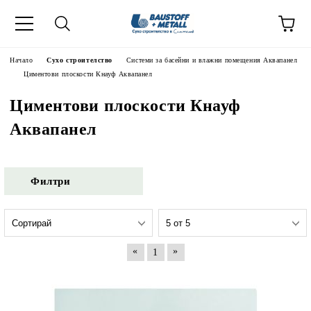
Начало
Сухо строителство
Системи за басейни и влажни помещения Аквапанел
Циментови плоскости Кнауф Аквапанел
Циментови плоскости Кнауф
Аквапанел
Филтри
«
»
1