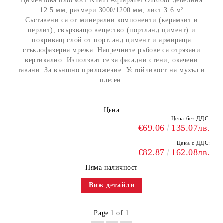
Циментова плоскост Knauf Aquapanel Outdoor дебелина
12.5 мм, размери 3000/1200 мм, лист 3.6 м²
Съставени са от минерални компоненти (керамзит и
перлит), свързващо вещество (портланд цимент) и
покриващ слой от портланд цимент и армираща
стъклофазерна мрежа. Напречните ръбове са отрязани
вертикално. Използват се за фасадни стени, окачени
тавани. За външно приложение. Устойчивост на мухъл и
плесен.
Цена
Цена без ДДС:
€69.06
135.07лв.
Цена с ДДС:
€82.87
162.08лв.
Няма наличност
Виж детайли
Page 1 of 1