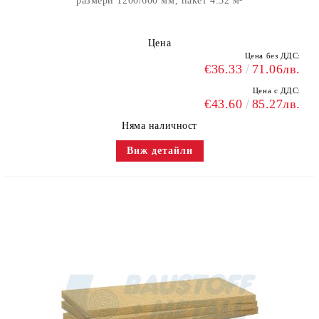
размери 1200/600 мм, пакет 4.32 м²
Цена
Цена без ДДС:
€36.33
71.06лв.
Цена с ДДС:
€43.60
85.27лв.
Няма наличност
Виж детайли