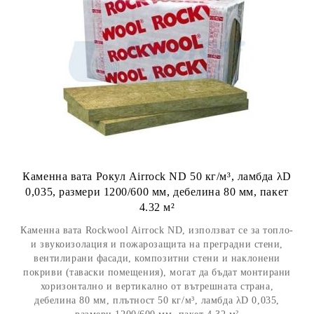
Каменна вата Рокул Airrock ND 50 кг/м³, ламбда λD
0,035, размери 1200/600 мм, дебелина 80 мм, пакет
4.32 м²
Каменна вата Rockwool Airrock ND, използват се за топло-
и звукоизолация и пожарозащита на преградни стени,
вентилирани фасади, композитни стени и наклонени
покриви (таваски помещения), могат да бъдат монтирани
хоризонтално и вертикално от вътрешната страна,
дебелина 80 мм, плътност 50 кг/м³, ламбда λD 0,035,