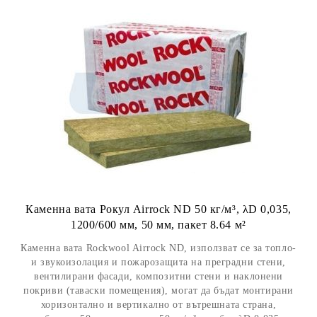
Каменна вата Рокул Airrock ND 50 кг/м³, λD 0,035,
1200/600 мм, 50 мм, пакет 8.64 м²
Каменна вата Rockwool Airrock ND, използват се за топло-
и звукоизолация и пожарозащита на преградни стени,
вентилирани фасади, композитни стени и наклонени
покриви (таваски помещения), могат да бъдат монтирани
хоризонтално и вертикално от вътрешната страна,