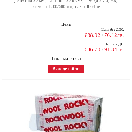
дебелина 50 мм, плътност 50 кг/м³, ламбда λD 0,035,
размери 1200/600 мм, пакет 8.64 м²
Цена
Цена без ДДС:
€38.92
76.12лв.
Цена с ДДС:
€46.70
91.34лв.
Няма наличност
Виж детайли