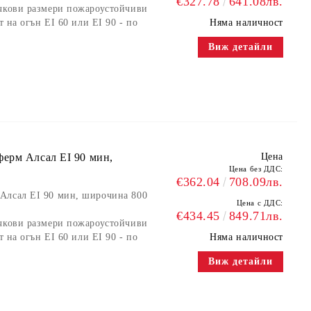
€327.78
641.08лв.
ъчкови размери пожароустойчиви
т на огън EI 60 или EI 90 - по
Няма наличност
Виж детайли
ерм Алсал EI 90 мин,
Цена
Цена без ДДС:
€362.04
708.09лв.
Алсал EI 90 мин, широчина 800
Цена с ДДС:
€434.45
849.71лв.
ъчкови размери пожароустойчиви
т на огън EI 60 или EI 90 - по
Няма наличност
Виж детайли