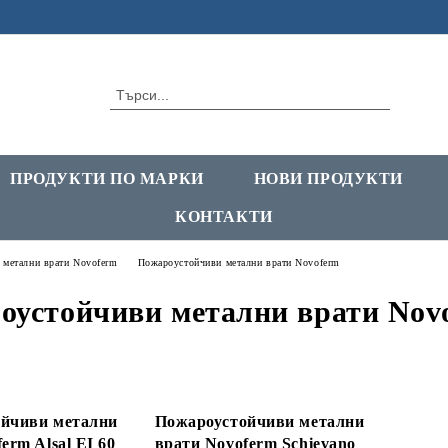
ПРОДУКТИ ПО МАРКИ
НОВИ ПРОДУКТИ
КОНТАКТИ
 метални врати Novoferm
Пожароустойчиви метални врати Novoferm
оустойчиви метални врати Nov
йчиви метални
Пожароустойчиви метални
erm Alsal EI 60
врати Novoferm Schievano