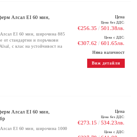
ерм Алсал EI 60 мин,
Цена
Цена без ДДС:
€256.35
501.38лв.
Алсал EI 60 мин, широчина 885
Цена с ДДС:
е от стандартни и поръчкови
€307.62
601.65лв.
sal, с клас на устойчивост на
Няма наличност
Виж детайли
ерм Алсал EI 60 мин,
Цена
Цена без ДДС:
 бр
€273.15
534.23лв.
Алсал EI 60 мин, широчина 1000
Цена с ДДС: