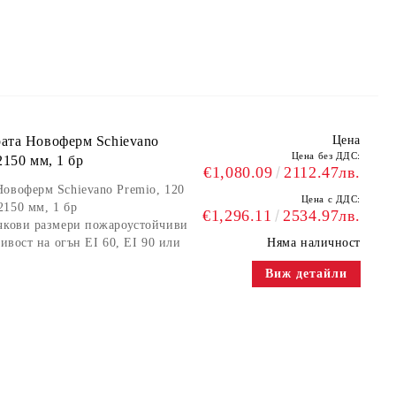
ата Новоферм Schievano
Цена
Цена без ДДС:
2150 мм, 1 бр
€1,080.09
2112.47лв.
овоферм Schievano Premio, 120
Цена с ДДС:
2150 мм, 1 бр
€1,296.11
2534.97лв.
ъчкови размери пожароустойчиви
ивост на огън EI 60, EI 90 или
Няма наличност
Виж детайли