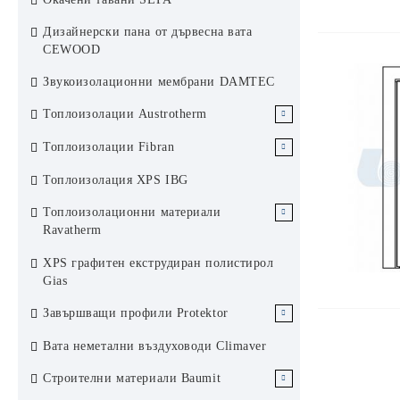
Аксесоари за растерен окачен таван
Хънтър Дъглас система 84R
Дизайнерски пана от дървесна вата
KCS Армстронг
Ламелен метален окачен таван
CEWOOD
Хънтър Дъглас система 200F
Звукоизолационни мембрани DAMTEC
Слънцезащита Хънтър Дъглас
Топлоизолации Austrotherm
ЕПС Austrotherm
Топлоизолации Fibran
ЕПС стиропор Аустротерм
XPS Austrotherm
XPS Fibran
Топлоизолация XPS IBG
ЕПС графитен стиропор
Каменни вати Fibran
Топлоизолационни материали
Аустротерм
Ravatherm
Каменни вати Ravatherm
XPS графитен екструдиран полистирол
Gias
Завършващи профили Protektor
Завършващи профили за сухо
Вата неметални въздуховоди Climaver
строителство Protektor Germany
Строителни материали Baumit
Профили за топлоизолационни