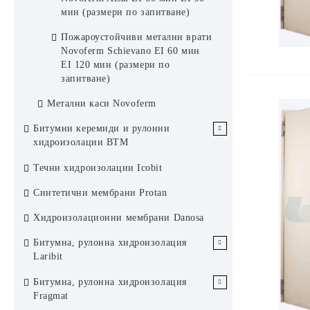
мин (размери по запитване)
Пожароустойчиви метални врати
Novoferm Schievano EI 60 мин
EI 120 мин (размери по
запитване)
Метални каси Novoferm
Битумни керемиди и рулонни
хидроизолации BTM
Битумни керемиди BTM Dragon
Течни хидроизолации Icobit
Flex висок клас ПРЕМИУМ гъвкави
Синтетични мембрани Protan
SBS
Хидроизолационни мембрани Danosa
Двуслойни битумни керемиди BTB
Битумна, рулонна хидроизолация
Битумни керемиди BTM Galaxy
Laribit
Modern
Битумна, рулонна хидроизолация
Битумна, рулонна хидроизолация
Аксесоари за битумни керемиди
Laribit без посипка
Fragmat
BTM