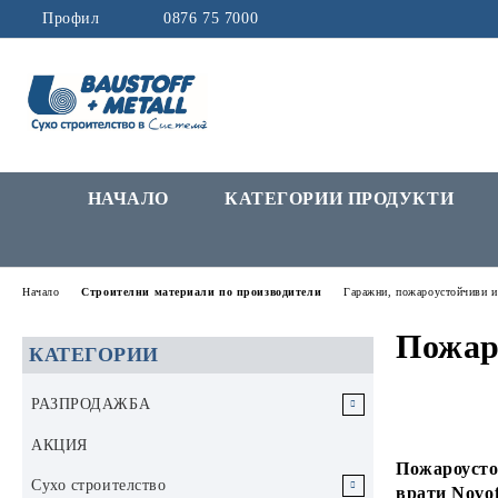
Профил
0876 75 7000
НАЧАЛО
КАТЕГОРИИ ПРОДУКТИ
Начало
Строителни материали по производители
Гаражни, пожароустойчиви и
Пожар
КАТЕГОРИИ
РАЗПРОДАЖБА
РАЗПРОДАЖБА Инструменти и
АКЦИЯ
аксесоари
Пожароусто
Сухо строителство
врати Novof