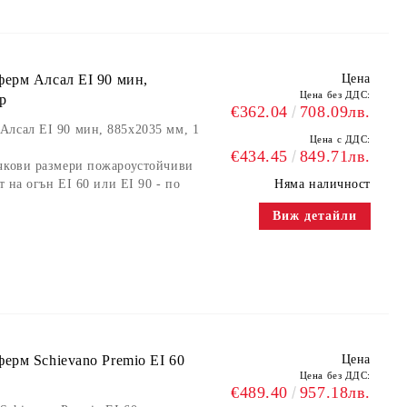
ерм Алсал EI 90 мин,
Цена
Цена без ДДС:
р
€362.04
708.09лв.
Алсал EI 90 мин, 885x2035 мм, 1
Цена с ДДС:
€434.45
849.71лв.
ъчкови размери пожароустойчиви
т на огън EI 60 или EI 90 - по
Няма наличност
Виж детайли
ерм Schievano Premio EI 60
Цена
Цена без ДДС:
€489.40
957.18лв.