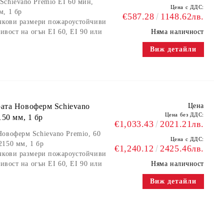
chievano Premio EI 60 мин,
Цена с ДДС:
м, 1 бр
€587.28
1148.62лв.
ъчкови размери пожароустойчиви
ивост на огън EI 60, EI 90 или
Няма наличност
Виж детайли
ата Новоферм Schievano
Цена
Цена без ДДС:
150 мм, 1 бр
€1,033.43
2021.21лв.
овоферм Schievano Premio, 60
Цена с ДДС:
2150 мм, 1 бр
€1,240.12
2425.46лв.
ъчкови размери пожароустойчиви
ивост на огън EI 60, EI 90 или
Няма наличност
Виж детайли