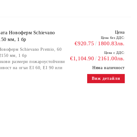
ата Новоферм Schievano
Цена
Цена без ДДС:
150 мм, 1 бр
€920.75
1800.83лв.
овоферм Schievano Premio, 60
Цена с ДДС:
2150 мм, 1 бр
€1,104.90
2161.00лв.
ъчкови размери пожароустойчиви
ивост на огън EI 60, EI 90 или
Няма наличност
Виж детайли