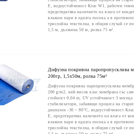
E, водоустойчивост Клас W1, работен темп
предотвратява наличието на влага от конде
влажни пари в едната посока а в противоп
трислойна текстилна, в общия случай се п
1,5 м, дължина 50 м, ролка 75 м².
Дифузна покривна паропропусклива ме
200гр, 1,5х50м, ролка 75м²
Дифузна покривна паропропусклива мембра
200 g/m2, най-висок клас мембрана със сам
стойност 0,04 m, UV устойчивост 3 месеца
стабилизатори, забавящи процеса на старее
диапазон -30 ÷ 80°C, водоустойчивост Кла
E, предотвратява наличието на влага от ко
влажни пари в едната посока а в противоп
трислойна текстилна, в общия случай се п
1,5 м, дължина 50 м, ролка 75 м².