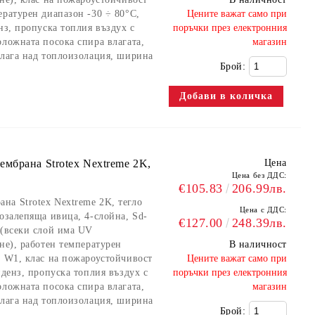
ературен диапазон -30 ÷ 80°C,
​Цените важат само при
нз, пропуска топлия въздух с
поръчки през електронния
оложната посока спира влагата,
магазин
олага над топлоизолация, ширина
Брой:
мбрана Strotex Nextreme 2K,
Цена
Цена без ДДС:
€105.83
206.99лв.
на Strotex Nextreme 2K, тегло
Цена с ДДС:
озалепяща ивица, 4-слойна, Sd-
€127.00
248.39лв.
 (всеки слой има UV
не), работен температурен
В наличност
с W1, клас на пожароустойчивост
​Цените важат само при
нденз, пропуска топлия въздух с
поръчки през електронния
оложната посока спира влагата,
магазин
олага над топлоизолация, ширина
Брой: