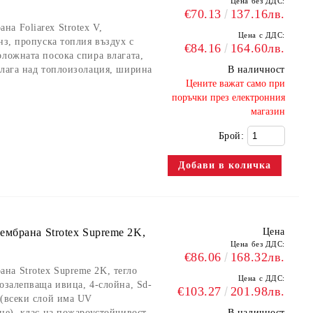
Цена без ДДС:
€70.13
137.16лв.
а Foliarex Strotex V,
Цена с ДДС:
нз, пропуска топлия въздух с
€84.16
164.60лв.
оложната посока спира влагата,
олага над топлоизолация, ширина
В наличност
​Цените важат само при
поръчки през електронния
магазин
Брой:
мбрана Strotex Supreme 2K,
Цена
Цена без ДДС:
€86.06
168.32лв.
на Strotex Supreme 2K, тегло
Цена с ДДС:
озалепваща ивица, 4-слойна, Sd-
€103.27
201.98лв.
 (всеки слой има UV
не), клас на пожароустойчивост
В наличност