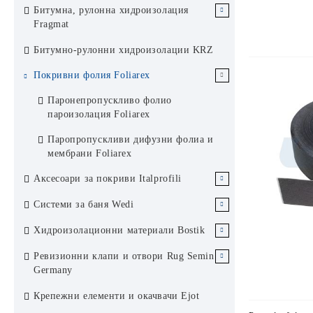
Битумна, рулонна хидроизолация
Битумна, рулонна хидроизолация
Аксесоари за битумни керемиди
мин (размери по запитване)
Laribit без посипка
Fragmat
BTM
Пожароустойчиви метални врати
Битумна, рулонна хидроизолация
Битумна, рулонна хидроизолация
Битумно-рулонни хидроизолации KRZ
Битумни хидроизолации BTM
Novoferm Schievano EI 60 мин
Laribit с посипка
без посипка Fragmat
EI 120 мин (размери по
Покривни фолия Foliarex
запитване)
Паронепропускливо фолио
пароизолация Foliarex
Паропропускливи дифузни фолиа и
мембрани Foliarex
Аксесоари за покриви Italprofili
Аксесоари за плоски покриви
Системи за баня Wedi
Italprofili
Изолационни плочи wedi
Хидроизолационни материали Bostik
Воронки за плосък покрив
Аксесоари за скатни покриви
Изолационни гъвкави плочи wedi
Лепила и уплътнители Bostik
Ревизионни клапи и отвори Rug Semin
Italprofili
Italprofili
Germany
Изолационни плочи с наклон wedi
Замазки Bostik
Барбакани за плосък покрив
Отдушници за скатен покрив
Ревизионни отвори Rug Semin
Крепежни елементи и окачвачи Ejot
Italprofili
Italprofili
Ъглов елемент wedi