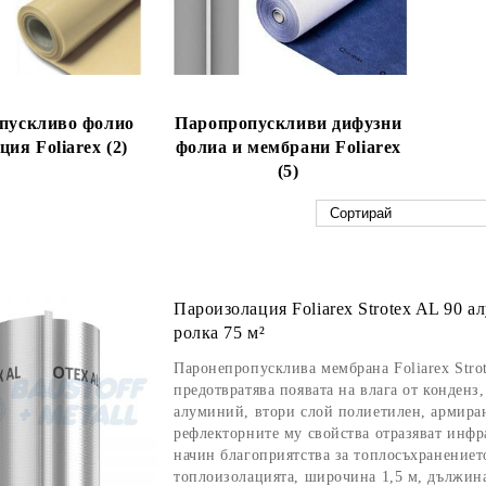
пускливо фолио
Паропропускливи дифузни
ия Foliarex (2)
фолиа и мембрани Foliarex
(5)
Пароизолация Foliarex Strotex AL 90 а
ролка 75 м²
Паронепропусклива мембрана Foliarex Stro
предотвратява появата на влага от конденз
алуминий, втори слой полиетилен, армира
рефлекторните му свойства отразяват инфр
начин благоприятства за топлосъхранениет
топлоизолацията, широчина 1,5 м, дължина