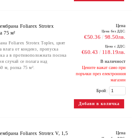
брана Foliarex Strotex
Цена
Цена без ДДС:
ка 75 м²
€50.36
98.50лв.
а Foliarex Strotex Toples, цвят
Цена с ДДС:
а влага от конденз, пропуска
€60.43
118.19лв.
ока а в противоположната посока
ия случай се полага над
В наличност
0 м, ролка 75 м².
​Цените важат само при
поръчки през електронния
магазин
Брой:
брана Foliarex Strotex V, 1,5
Цена