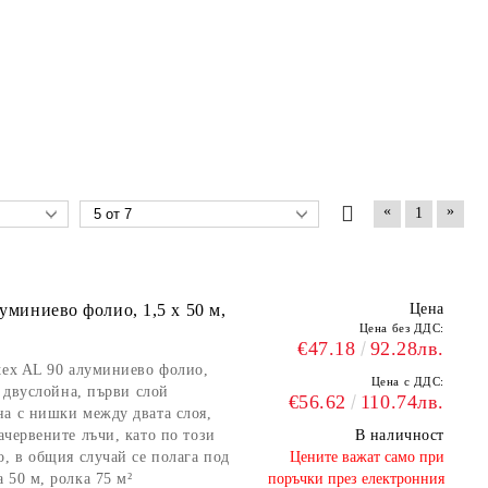
«
»
1
луминиево фолио, 1,5 х 50 м,
Цена
Цена без ДДС:
€47.18
92.28лв.
tex AL 90 алуминиево фолио,
Цена с ДДС:
, двуслойна, първи слой
€56.62
110.74лв.
на с нишки между двата слоя,
ачервените лъчи, като по този
В наличност
о, в общия случай се полага под
​Цените важат само при
 50 м, ролка 75 м²
поръчки през електронния