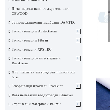
Аксесоари за растерен окачен таван
Хънтър Дъглас система 84R
Дизайнерски пана от дървесна вата
KCS Армстронг
Ламелен метален окачен таван
CEWOOD
Хънтър Дъглас система 200F
Звукоизолационни мембрани DAMTEC
Слънцезащита Хънтър Дъглас
Топлоизолации Austrotherm
ЕПС Austrotherm
Топлоизолации Fibran
ЕПС стиропор Аустротерм
XPS Austrotherm
XPS Fibran
Топлоизолация XPS IBG
ЕПС графитен стиропор
Каменни вати Fibran
Топлоизолационни материали
Аустротерм
Ravatherm
Каменни вати Ravatherm
XPS графитен екструдиран полистирол
Gias
Завършващи профили Protektor
Завършващи профили за сухо
Вата неметални въздуховоди Climaver
строителство Protektor Germany
Строителни материали Baumit
Профили за топлоизолационни