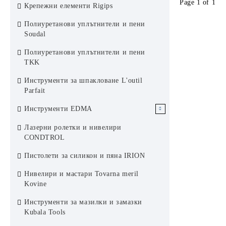
Page 1 of 1
Ревизионни отвори Rug Alunova
Крепежни елементи Rigips
Ревизионни капаци Rug Semin
Отдушници за плосък покрив
Аксесоари към системи за баня
Italprofili
wedi
Ревизионни отвори Rug AluPlana
Полиуретанови уплътнители и пени
Ревизионен капак неръждаема
Soudal
Дистанционери за плосък
стомана Rug Semin
Ревизионни отвори Rug Alumatic
покрив Italprofili
Полиуретанови уплътнители и пени
Ревизионен капак поцинкован
Ревизионни отвори Rug Softline
TKK
Rug Semin
Пожароустойчиви ревизионни
Инструменти за шпакловане L'outil
отвори Rug Semin
Parfait
Инструменти EDMA
Инструменти за Сухо строителство
Лазерни ролетки и нивелири
EDMA
CONDTROL
Инструменти за плочки EDMA
Пистолети за силикон и пяна IRION
Инструменти за фасади EDMA
Нивелири и мастари Tovarna meril
Kovine
Инструменти за боядисване EDMA
Инструменти за мазилки и замазки
Инструменти за покриви EDMA
Kubala Tools