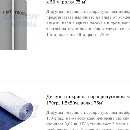
х 50 м, ролка 75 м²
Дифузна покривна паропропусклива мембран
предотвратява наличието на влага от конде
влажни пари в едната посока а в противоп
трислойна текстилна, в общия случай се п
1,5 м, дължина 50 м, ролка 75 м².
Дифузна покривна паропропусклива ме
170гр, 1,5х50м, ролка 75м²
Дифузна покривна паропропусклива мембра
170 g/m2, най-висок клас мембрана със сам
стойност 0,02 m, UV устойчивост 3 месеца
стабилизатори, забавящи процеса на старее