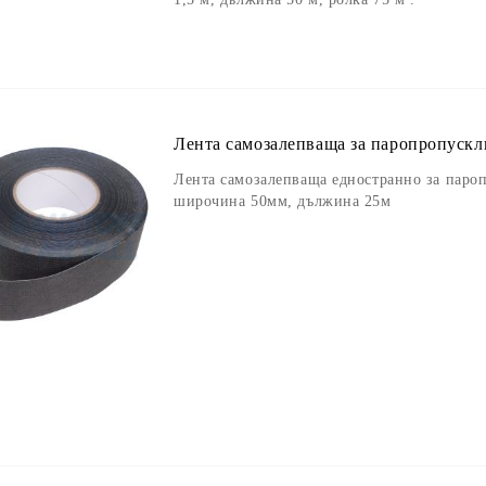
Лента самозалепващa за паропропускл
Лента самозалепващa едностранно за пароп
широчина 50мм, дължина 25м