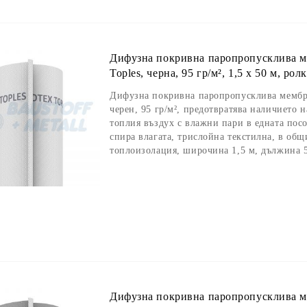
Дифузна покривна паропропусклива мем
Toples, черна, 95 гр/м², 1,5 х 50 м, рол
Дифузна покривна паропропусклива мембран
черен, 95 гр/м², предотвратява наличието н
топлия въздух с влажни пари в едната пос
спира влагата, трислойна текстилна, в общ
топлоизолация, широчина 1,5 м, дължина 5
Дифузна покривна паропропусклива мем