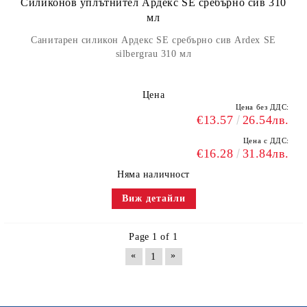
Силиконов уплътнител Ардекс SE сребърно сив 310
мл
Санитарен силикон Ардекс SE сребърно сив Ardex SE
silbergrau 310 мл
Цена
Цена без ДДС:
€13.57
26.54лв.
Цена с ДДС:
€16.28
31.84лв.
Няма наличност
Виж детайли
Page 1 of 1
«
»
1