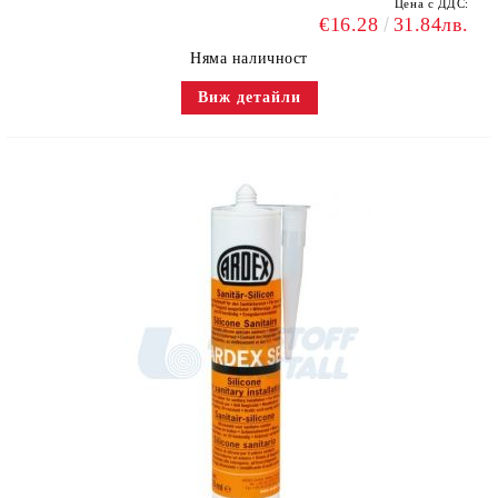
Цена с ДДС:
€16.28
31.84лв.
Няма наличност
Виж детайли