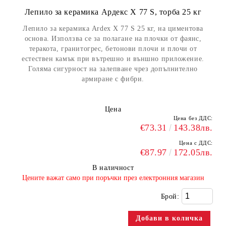
Лепило за керамика Ардекс X 77 S, торба 25 кг
Лепило за керамика Ardex X 77 S 25 кг, на циментова
основа. Използва се за полагане на плочки от фаянс,
теракота, гранитогрес, бетонови плочи и плочи от
естествен камък при вътрешно и външно приложение.
Голяма сигурност на залепване чрез допълнително
армиране с фибри.
Цена
Цена без ДДС:
€73.31
143.38лв.
Цена с ДДС:
€87.97
172.05лв.
В наличност
​Цените важат само при поръчки през електронния магазин
Брой: