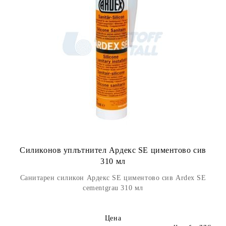
Силиконов уплътнител Ардекс SE циментово сив
310 мл
Санитарен силикон Ардекс SE циментово сив Ardex SE
cementgrau 310 мл
Цена