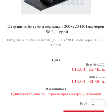
Отдушник битумни керемиди 300х220 H61мм черен
158.0, 1 брой
Отдушник битумни керемиди 300х220 H61мм черен 158.0,
1 брой
Цена
Цена без ДДС:
€13.03
25.48лв.
Цена с ДДС:
€15.64
30.59лв.
В наличност
​Цените важат само при поръчки през електронния магазин
Брой: