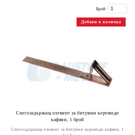
Брой:
Снегозадържащ елемент за битумни керемиди
кафяви, 1 брой
Снегозадържащ елемент за битумни керемиди кафяви, 1