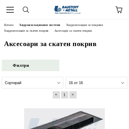
Начало
Хидроизолационни системи
Хидроизолации за покриви
Хидроизолация за скатен покрив
Аксесоари за скатен покрив
Аксесоари за скатен покрив
Филтри
«
»
1