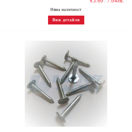
€3.60
7.04лв.
Няма наличност
Виж детайли