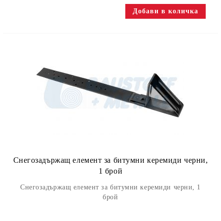
Снегозадържащ елемент за битумни керемиди черни,
1 брой
Снегозадържащ елемент за битумни керемиди черни, 1
брой