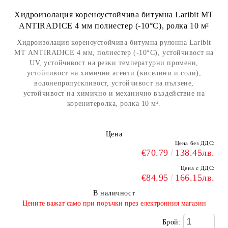
Хидроизолация кореноустойчива битумна Laribit МТ
ANTIRADICE 4 мм полиестер (-10°С), ролка 10 м²
Хидроизолация кореноустойчива битумна рулонна Laribit
МТ ANTIRADICE 4 мм, полиестер (-10°С), устойчивост на
UV, устойчивост на резки температурни промени,
устойчивост на химични агенти (киселини и соли),
водонепропускливост, устойчивост на пълзене,
устойчивост на химично и механично въздействие на
коренитеролка, ролка 10 м².
Цена
Цена без ДДС:
€70.79
138.45лв.
Цена с ДДС:
€84.95
166.15лв.
В наличност
​Цените важат само при поръчки през електронния магазин
Брой: