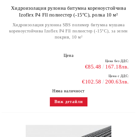
Хидроизолация рулонна битумна кореноустойчива
Izoflex P4 Fll полиестер (-15°С), ролка 10 м²
Хидроизолация рулонна SBS полимер битумна мушама
кореноустойчива Izoflex P4 Fll полиестер (-15°С), за зелен
покрив, 10 м²
Цена
Цена без ДДС:
€85.48
167.18лв.
Цена с ДДС:
€102.58
200.63лв.
Няма наличност
Виж детайли