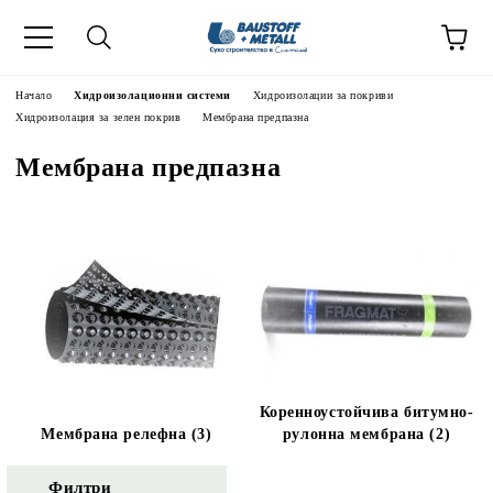
Начало
Хидроизолационни системи
Хидроизолации за покриви
Хидроизолация за зелен покрив
Мембрана предпазна
Мембрана предпазна
Коренноустойчива битумно-
Мембрана релефна (3)
рулонна мембрана (2)
Филтри