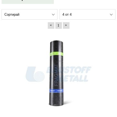
«
»
1