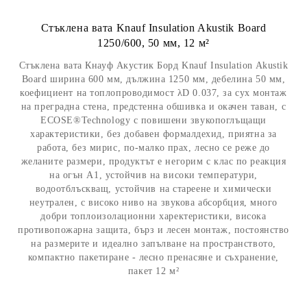
Стъклена вата Knauf Insulation Akustik Board
1250/600, 50 мм, 12 м²
Стъклена вата Кнауф Акустик Борд Knauf Insulation Akustik
Board ширина 600 мм, дължина 1250 мм, дебелина 50 мм,
коефициент на топлопроводимост λD 0.037, за сух монтаж
на преграднa стена, предстенна обшивка и окачен таван, с
ЕCOSE®Technology с повишени звукопоглъщащи
характеристики, без добавен формалдехид, приятна за
работа, без мирис, по-малко прах, лесно се реже до
желаните размери, продуктът е негорим с клас по реакция
на огън А1, устойчив на високи температури,
водоотблъскващ, устойчив на стареене и химически
неутрален, с високо ниво на звукова абсорбция, много
добри топлоизолационни харектеристики, висока
противопожарна защита, бърз и лесен монтаж, постоянство
на размерите и идеално запълване на пространството,
компактно пакетиране - лесно пренасяне и съхранение,
пакет 12 м²