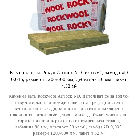
Каменна вата Рокул Airrock ND 50 кг/м³, ламбда λD
0,035, размери 1200/600 мм, дебелина 80 мм, пакет
4.32 м²
Каменна вата Rockwool Airrock ND, използват се за топло-
и звукоизолация и пожарозащита на преградни стени,
вентилирани фасади, композитни стени и наклонени
покриви (таваски помещения), могат да бъдат монтирани
хоризонтално и вертикално от вътрешната страна,
дебелина 80 мм, плътност 50 кг/м³, ламбда λD 0,035,
размери 1200/600 мм, пакет 4.32 м²