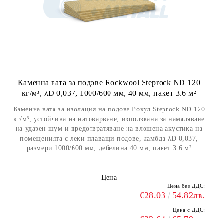
Каменна вата за подове Rockwool Steprock ND 120
кг/м³, λD 0,037, 1000/600 мм, 40 мм, пакет 3.6 м²
Каменна вата за изолация на подове Рокул Steprock ND 120
кг/м³, устойчивa на натоварване, използванa за намаляване
на ударен шум и предотвратяване на влошена акустика на
помещенията c леки плаващи подове, ламбда λD 0,037,
размери 1000/600 мм, дебелина 40 мм, пакет 3.6 м²
Цена
Цена без ДДС:
€28.03
54.82лв.
Цена с ДДС: