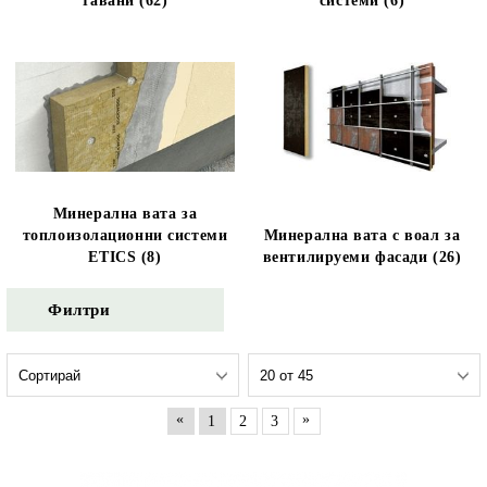
тавани (62)
системи (6)
Минерална вата за
топлоизолационни системи
Минерална вата с воал за
ETICS (8)
вентилируеми фасади (26)
Филтри
«
»
1
2
3