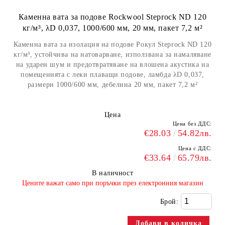
Каменна вата за подове Rockwool Steprock ND 120
кг/м³, λD 0,037, 1000/600 мм, 20 мм, пакет 7,2 м²
Каменна вата за изолация на подове Рокул Steprock ND 120
кг/м³, устойчивa на натоварване, използванa за намаляване
на ударен шум и предотвратяване на влошена акустика на
помещенията c леки плаващи подове, ламбда λD 0,037,
размери 1000/600 мм, дебелина 20 мм, пакет 7,2 м²
Цена
Цена без ДДС:
€28.03
54.82лв.
Цена с ДДС:
€33.64
65.79лв.
В наличност
​Цените важат само при поръчки през електронния магазин
Брой: