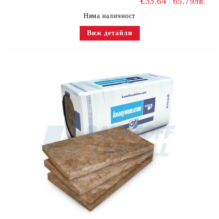
€33.64
65.79лв.
Няма наличност
Виж детайли