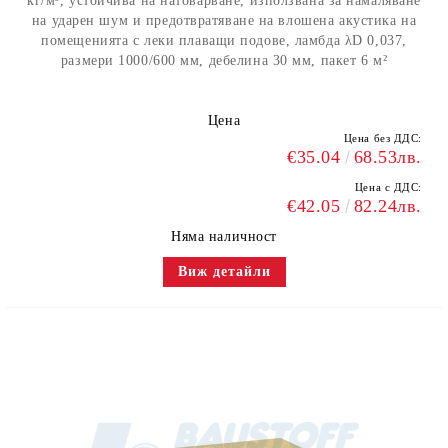
кг/м³, устойчивa на натоварване, използванa за намаляване
на ударен шум и предотвратяване на влошена акустика на
помещенията c леки плаващи подове, ламбда λD 0,037,
размери 1000/600 мм, дебелина 30 мм, пакет 6 м²
Цена
Цена без ДДС:
€35.04
68.53лв.
Цена с ДДС:
€42.05
82.24лв.
Няма наличност
Виж детайли