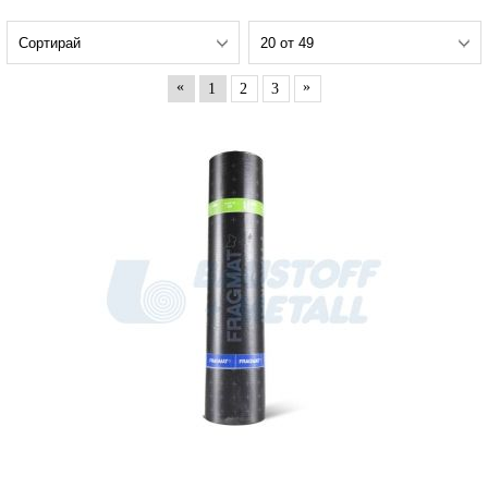
«
»
1
2
3