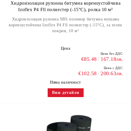
Хидроизолация рулонна битумна кореноустойчива
Izoflex P4 Fll полиестер (-15°С), ролка 10 м²
Хидроизолация рулонна SBS полимер битумна мушама
кореноустойчива Izoflex P4 Fll полиестер (-15°С), за зелен
покрив, 10 м²
Цена
Цена без ДДС:
€85.48
167.18лв.
Цена с ДДС:
€102.58
200.63лв.
Няма наличност
Виж детайли