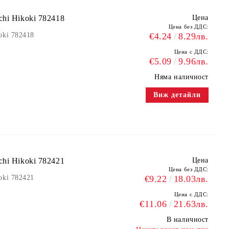
hi Hikoki 782418
Цена
Цена без ДДС:
oki 782418
€4.24
8.29лв.
Цена с ДДС:
€5.09
9.96лв.
Няма наличност
Виж детайли
hi Hikoki 782421
Цена
Цена без ДДС:
oki 782421
€9.22
18.03лв.
Цена с ДДС:
€11.06
21.63лв.
В наличност