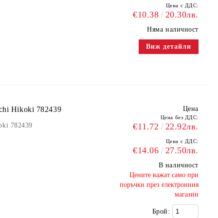
Цена с ДДС:
€10.38
20.30лв.
Няма наличност
Виж детайли
hi Hikoki 782439
Цена
Цена без ДДС:
oki 782439
€11.72
22.92лв.
Цена с ДДС:
€14.06
27.50лв.
В наличност
​Цените важат само при
поръчки през електронния
магазин
Брой: