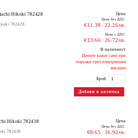
achi Hikoki 782428
Цена
Цена без ДДС:
ikoki 782428
€11.38
22.26лв.
Цена с ДДС:
€13.66
26.72лв.
В наличност
​Цените важат само при
поръчки през електронния
магазин
Брой:
hi Hikoki 782438
Цена
Цена без ДДС:
oki 782438
€8.65
16.92лв.