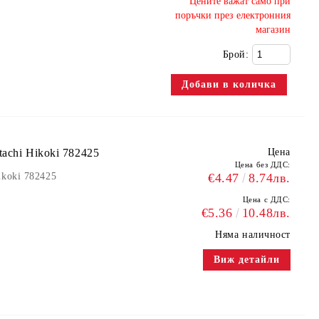
​Цените важат само при
поръчки през електронния
магазин
Брой:
achi Hikoki 782425
Цена
Цена без ДДС:
ikoki 782425
€4.47
8.74лв.
Цена с ДДС:
€5.36
10.48лв.
Няма наличност
Виж детайли