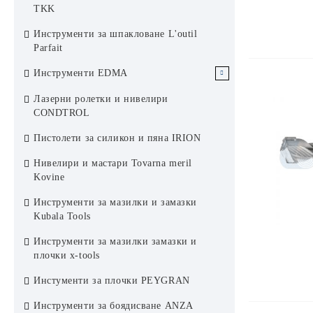
Ревизионни отвори Rug Softline
TKK
Rug Semin
Пожароустойчиви ревизионни
Инструменти за шпакловане L'outil
отвори Rug Semin
Parfait
Инструменти EDMA
Инструменти за Сухо строителство
Лазерни ролетки и нивелири
EDMA
CONDTROL
Инструменти за плочки EDMA
Пистолети за силикон и пяна IRION
Инструменти за фасади EDMA
Нивелири и мастари Tovarna meril
Kovine
Инструменти за боядисване EDMA
Инструменти за мазилки и замазки
Инструменти за покриви EDMA
Kubala Tools
Инструменти за мазилки замазки и
плочки x-tools
Инстументи за плочки PEYGRAN
Инструменти за боядисване ANZA