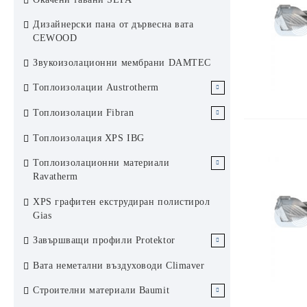
Аксесоари за растерен окачен таван
Хънтър Дъглас система 84R
Дизайнерски пана от дървесна вата
KCS Армстронг
Ламелен метален окачен таван
CEWOOD
Хънтър Дъглас система 200F
Звукоизолационни мембрани DAMTEC
Слънцезащита Хънтър Дъглас
Топлоизолации Austrotherm
ЕПС Austrotherm
Топлоизолации Fibran
ЕПС стиропор Аустротерм
XPS Austrotherm
XPS Fibran
Топлоизолация XPS IBG
ЕПС графитен стиропор
Каменни вати Fibran
Топлоизолационни материали
Аустротерм
Ravatherm
Каменни вати Ravatherm
XPS графитен екструдиран полистирол
Gias
Завършващи профили Protektor
Завършващи профили за сухо
Вата неметални въздуховоди Climaver
строителство Protektor Germany
Строителни материали Baumit
Профили за топлоизолационни