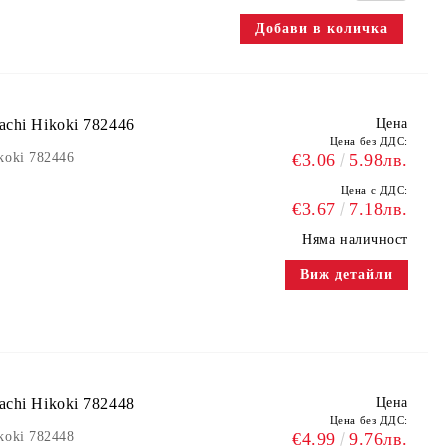
chi Hikoki 782446
Цена
Цена без ДДС:
koki 782446
€3.06
5.98лв.
Цена с ДДС:
€3.67
7.18лв.
Няма наличност
Виж детайли
chi Hikoki 782448
Цена
Цена без ДДС:
koki 782448
€4.99
9.76лв.