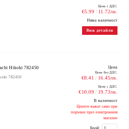
Цена с ДДС:
€5.99
11.72лв.
Няма наличност
Виж детайли
chi Hikoki 782450
Цена
Цена без ДДС:
koki 782450
€8.41
16.45лв.
Цена с ДДС:
€10.09
19.73лв.
В наличност
​Цените важат само при
поръчки през електронния
магазин
Брой: