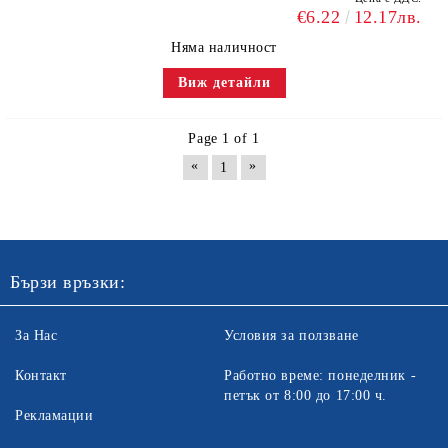
€6.22
12.17лв.
Няма наличност
Виж детайли
Page 1 of 1
«
»
1
Бързи връзки:
За Нас
Условия за ползване
Контакт
Работно време: понеделник -
петък от 8:00 до 17:00 ч.
Рекламации