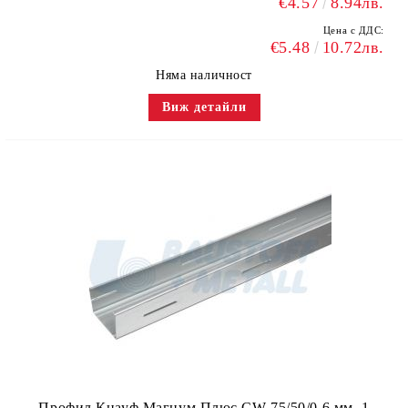
€4.57
8.94лв.
Цена с ДДС:
€5.48
10.72лв.
Няма наличност
Виж детайли
Профил Кнауф Магнум Плюс CW 75/50/0.6 мм, 1