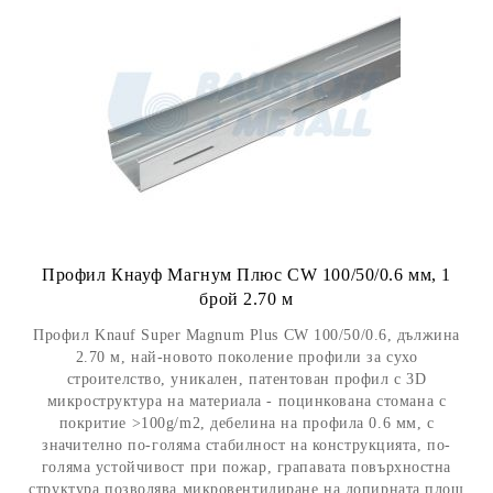
Профил Кнауф Магнум Плюс CW 100/50/0.6 мм, 1
брой 2.70 м
Профил Knauf Super Magnum Plus CW 100/50/0.6, дължина
2.70 м, най-новото поколение профили за сухо
строителство, уникален, патентован профил с 3D
микроструктура на материала - поцинкована стомана с
покритие >100g/m2, дебелина на профила 0.6 мм, с
значително по-голяма стабилност на конструкцията, по-
голяма устойчивост при пожар, грапавата повърхностна
структура позволява микровентилиране на допирната площ