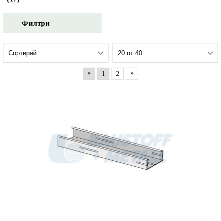
Филтри
«
»
1
2