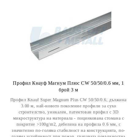
Профил Кнауф Магнум Плюс CW 50/50/0.6 мм, 1
брой 3 м
Профил Knauf Super Magnum Plus CW 50/50/0.6, дължина
3.00 м, най-новото поколение профили за сухо
строителство, уникален, патентован профил с 3D
микроструктура на материала - поцинкована стомана с
покритие >100g/m2, дебелина на профила 0.6 мм, с
значително по-голяма стабилност на конструкцията, по-
голяма устойчивост при пожар, грапавата повърхностна