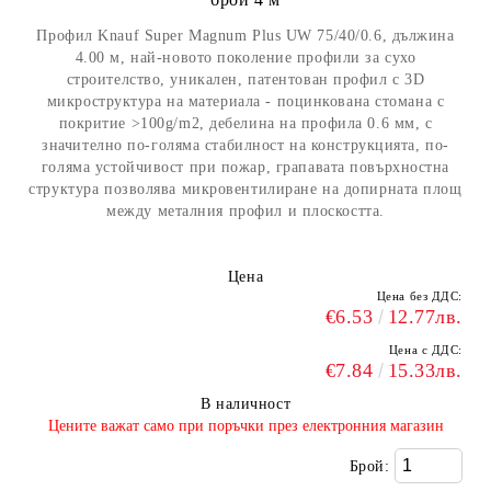
Профил Knauf Super Magnum Plus UW 75/40/0.6, дължина
4.00 м, най-новото поколение профили за сухо
строителство, уникален, патентован профил с 3D
микроструктура на материала - поцинкована стомана с
покритие >100g/m2, дебелина на профила 0.6 мм, с
значително по-голяма стабилност на конструкцията, по-
голяма устойчивост при пожар, грапавата повърхностна
структура позволява микровентилиране на допирната площ
между металния профил и плоскостта.
Цена
Цена без ДДС:
€6.53
12.77лв.
Цена с ДДС:
€7.84
15.33лв.
В наличност
​Цените важат само при поръчки през електронния магазин
Брой: