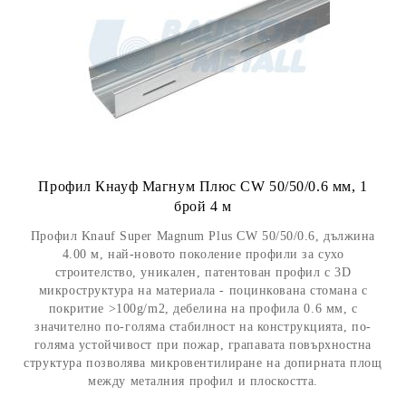
Профил Кнауф Магнум Плюс CW 50/50/0.6 мм, 1
брой 4 м
Профил Knauf Super Magnum Plus CW 50/50/0.6, дължина
4.00 м, най-новото поколение профили за сухо
строителство, уникален, патентован профил с 3D
микроструктура на материала - поцинкована стомана с
покритие >100g/m2, дебелина на профила 0.6 мм, с
значително по-голяма стабилност на конструкцията, по-
голяма устойчивост при пожар, грапавата повърхностна
структура позволява микровентилиране на допирната площ
между металния профил и плоскостта.