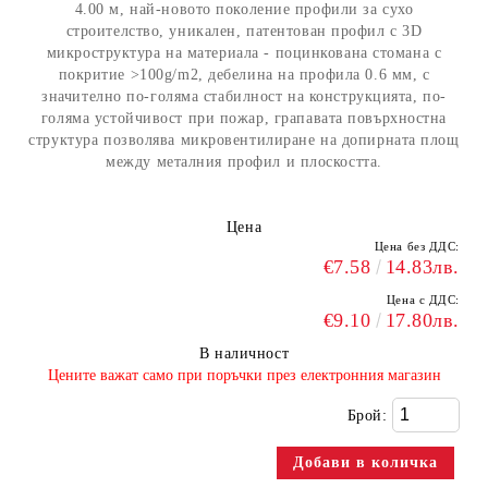
4.00 м, най-новото поколение профили за сухо
строителство, уникален, патентован профил с 3D
микроструктура на материала - поцинкована стомана с
покритие >100g/m2, дебелина на профила 0.6 мм, с
значително по-голяма стабилност на конструкцията, по-
голяма устойчивост при пожар, грапавата повърхностна
структура позволява микровентилиране на допирната площ
между металния профил и плоскостта.
Цена
Цена без ДДС:
€7.58
14.83лв.
Цена с ДДС:
€9.10
17.80лв.
В наличност
​Цените важат само при поръчки през електронния магазин
Брой: