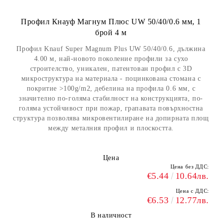
Профил Кнауф Магнум Плюс UW 50/40/0.6 мм, 1
брой 4 м
Профил Knauf Super Magnum Plus UW 50/40/0.6, дължина
4.00 м, най-новото поколение профили за сухо
строителство, уникален, патентован профил с 3D
микроструктура на материала - поцинкована стомана с
покритие >100g/m2, дебелина на профила 0.6 мм, с
значително по-голяма стабилност на конструкцията, по-
голяма устойчивост при пожар, грапавата повърхностна
структура позволява микровентилиране на допирната площ
между металния профил и плоскостта.
Цена
Цена без ДДС:
€5.44
10.64лв.
Цена с ДДС:
€6.53
12.77лв.
В наличност