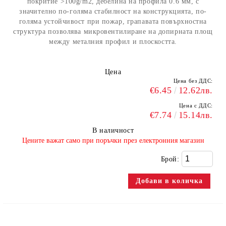
покритие >100g/m2, дебелина на профила 0.6 мм, с
значително по-голяма стабилност на конструкцията, по-
голяма устойчивост при пожар, грапавата повърхностна
структура позволява микровентилиране на допирната площ
между металния профил и плоскостта.
Цена
Цена без ДДС:
€6.45
12.62лв.
Цена с ДДС:
€7.74
15.14лв.
В наличност
​Цените важат само при поръчки през електронния магазин
Брой: