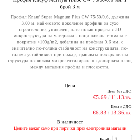
брой 3 м
Профил Knauf Super Magnum Plus CW 75/50/0.6, дължина
3.00 м, най-новото поколение профили за сухо
строителство, уникален, патентован профил с 3D
микроструктура на материала - поцинкована стомана с
покритие >100g/m2, дебелина на профила 0.6 мм, с
значително по-голяма стабилност на конструкцията, по-
голяма устойчивост при пожар, грапавата повърхностна
структура позволява микровентилиране на допирната площ
между металния профил и плоскостта.
Цена
Цена без ДДС:
€5.69
11.13лв.
Цена с ДДС:
€6.83
13.36лв.
В наличност
​Цените важат само при поръчки през електронния магазин
Брой: