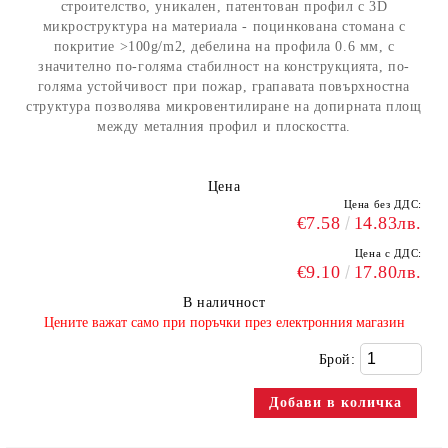
строителство, уникален, патентован профил с 3D
микроструктура на материала - поцинкована стомана с
покритие >100g/m2, дебелина на профила 0.6 мм, с
значително по-голяма стабилност на конструкцията, по-
голяма устойчивост при пожар, грапавата повърхностна
структура позволява микровентилиране на допирната площ
между металния профил и плоскостта.
Цена
Цена без ДДС:
€7.58
14.83лв.
Цена с ДДС:
€9.10
17.80лв.
В наличност
​Цените важат само при поръчки през електронния магазин
Брой: