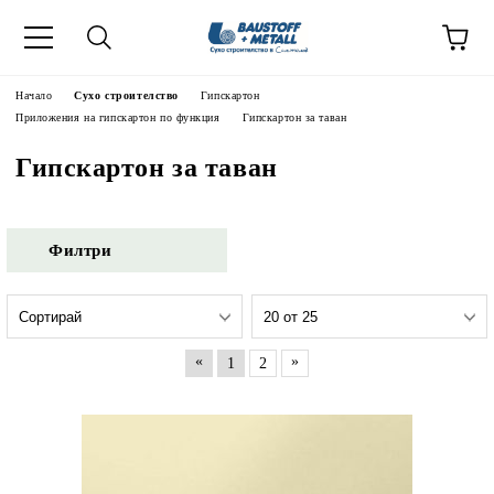
Начало
Сухо строителство
Гипскартон
Приложения на гипскартон по функция
Гипскартон за таван
Гипскартон за таван
Филтри
«
»
1
2