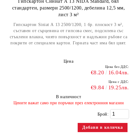
Гипскартон Синиат А 13 NIDA Standard, бял
стандартен, размери 2500/1200, дебелина 12,5 мм,
лист 3 м²
Гипскартон Siniat А 13 2500/1200, 1 бр. плоскост 3 м²,
съставен от сърцевина от гипсова смес, подсилена със
стъклени влакна, чиято повърхност и надлъжни ръбове са
покрити от специален картон. Горната част има бял цвят.
Цена
Цена без ДДС:
€8.20
16.04лв.
Цена с ДДС:
€9.84
19.25лв.
В наличност
​Цените важат само при поръчки през електронния магазин
Брой: