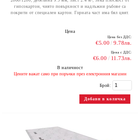
2000/1200, дебелина 9.5 мм, лист 2.4 м², лека плоскост от
гипсокартон, чиято повърхност и надлъжни ръбове са
покрити от специален картон. Горната част има бял цвят.
Цена
Цена без ДДС:
€5.00
9.78лв.
Цена с ДДС:
€6.00
11.73лв.
В наличност
​Цените важат само при поръчки през електронния магазин
Брой: