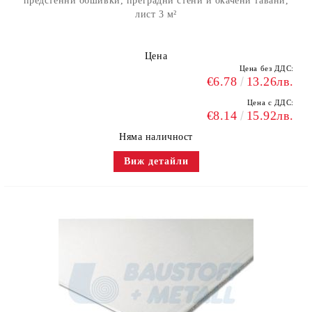
предстенни обшивки, преградни стени и окачени тавани,
лист 3 м²
Цена
Цена без ДДС:
€6.78
13.26лв.
Цена с ДДС:
€8.14
15.92лв.
Няма наличност
Виж детайли