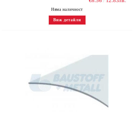
€6.56
12.83лв.
Няма наличност
Виж детайли