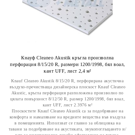
Кнауф Cleaneo Akustik кръгла произволна
перфорация 8/15/20 R, размери 1200/1998, бял воал,
кант UFF, лист 2,4 м²
Knauf Cleaneo Akustik 8/15/20 R, перфорирана акустична
въздухо-пречистваща дизайнерска плоскост Knauf Cleaneo
Akustic, кръгла перфорация разположена произволно по
цялата повърхност 8/12/50 R, размер 1200/1998, бял воал,
кант UFF, лист 2.3976 м²
Плоскостите Knauf Cleaneo Akustik са за подобряване на
комфорта и намаляване на вредните вещества във въздуха
в помещенията. Използват се главно за облицовка на
тавани за подобряване на акустиката, звукопоглъщането и/