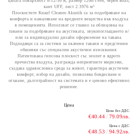
цялата повърхност 8/12/50 R, размер 1200/1998, черен воал,
кант UFF, лист 2.3976 м²
Плоскостите Knauf Cleaneo Akustik са за подобряване на
комфорта и намаляване на вредните вещества във въздуха
в помещенията. Използват се главно за облицовка на
тавани за подобряване на акустиката, звукопоглъщането и/
или за индивидуално дизайн оформление на тавана.
Подходящи са за системи за окачени тавани и предстенни
обшивки със специални акустични изисквания.
Патентована гипсова плоскост със зеолит в ядрото
пречиства въздуха, разгражда неприятните миризми,
създава здравословна среда за живот, гарантира акустичен
комфорт, избор на дизайн, позволява боядисване и
огъване, дълготрайност на системата и е ценово ефективно
решение.
Цена
Цена без ДДС:
€40.44
79.09лв.
Цена с ДДС:
€48.53
94.92лв.