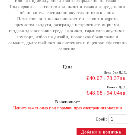
или за индивидуално дизайн оформление на тавана.
Подходящи са за системи за окачени тавани и предстенни
обшивки със специални акустични изисквания.
Патентована гипсова плоскост със зеолит в ядрото
пречиства въздуха, разгражда неприятните миризми,
създава здравословна среда за живот, гарантира акустичен
комфорт, избор на дизайн, позволява боядисване и
огъване, дълготрайност на системата и е ценово ефективно
решение.
Цена
Цена без ДДС:
€40.07
78.37лв.
Цена с ДДС:
€48.08
94.04лв.
В наличност
​Цените важат само при поръчки през електронния магазин
Брой: