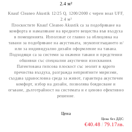
2.4 м²
Knauf Cleaneo Akustik 12/25 Q, 1200/2000 с черен воал UFF,
2.4 м²
Плоскостите Knauf Cleaneo Akustik са за подобряване на
комфорта и намаляване на вредните вещества във въздуха
в помещенията. Използват се главно за облицовка на
тавани за подобряване на акустиката, звукопоглъщането и/
или за индивидуално дизайн оформление на тавана.
Подходящи са за системи за окачени тавани и предстенни
обшивки със специални акустични изисквания.
Патентована гипсова плоскост със зеолит в ядрото
пречиства въздуха, разгражда неприятните миризми,
създава здравословна среда за живот, гарантира акустичен
комфорт, избор на дизайн, позволява боядисване и
огъване, дълготрайност на системата и е ценово ефективно
решение.
Цена
Цена без ДДС:
€40.48
79.17лв.