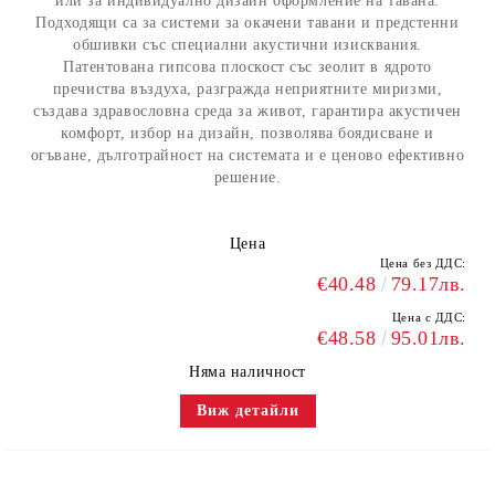
или за индивидуално дизайн оформление на тавана.
Подходящи са за системи за окачени тавани и предстенни
обшивки със специални акустични изисквания.
Патентована гипсова плоскост със зеолит в ядрото
пречиства въздуха, разгражда неприятните миризми,
създава здравословна среда за живот, гарантира акустичен
комфорт, избор на дизайн, позволява боядисване и
огъване, дълготрайност на системата и е ценово ефективно
решение.
Цена
Цена без ДДС:
€40.48
79.17лв.
Цена с ДДС:
€48.58
95.01лв.
Няма наличност
Виж детайли