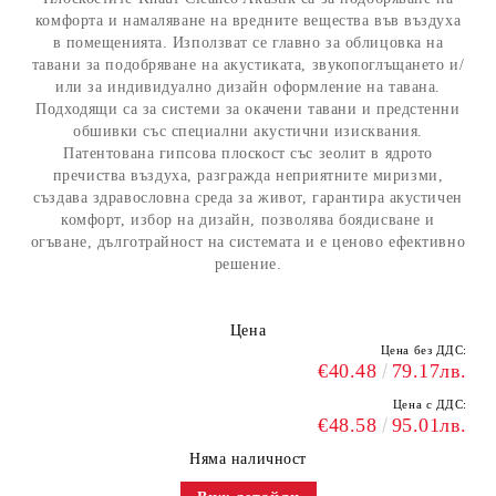
комфорта и намаляване на вредните вещества във въздуха
в помещенията. Използват се главно за облицовка на
тавани за подобряване на акустиката, звукопоглъщането и/
или за индивидуално дизайн оформление на тавана.
Подходящи са за системи за окачени тавани и предстенни
обшивки със специални акустични изисквания.
Патентована гипсова плоскост със зеолит в ядрото
пречиства въздуха, разгражда неприятните миризми,
създава здравословна среда за живот, гарантира акустичен
комфорт, избор на дизайн, позволява боядисване и
огъване, дълготрайност на системата и е ценово ефективно
решение.
Цена
Цена без ДДС:
€40.48
79.17лв.
Цена с ДДС:
€48.58
95.01лв.
Няма наличност