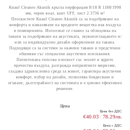
Knauf Cleaneo Akustik кръгла перфорация 8/18 R 1188/1998
мм, черен воал, кант UFF, лист 2.3736 м²
Плоскостите Knauf Cleaneo Akustik са за подобряване на
комфорта и намаляване на вредните вещества във въздуха
в помещенията. Използват се главно за облицовка на
тавани за подобряване на акустиката, звукопоглъщането и/
или за индивидуално дизайн оформление на тавана.
Подходящи са за системи за окачени тавани и предстенни
обшивки със специални акустични изисквания.
Патентована гипсова плоскост със зеолит в ядрото
пречиства въздуха, разгражда неприятните миризми,
създава здравословна среда за живот, гарантира акустичен
комфорт, избор на дизайн, позволява боядисване и
огъване, дълготрайност на системата и е ценово ефективно
решение.
Цена
Цена без ДДС:
€40.03
78.29лв.
Цена с ДДС: