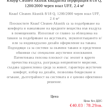
Кнауф Cleaneo Akustik квадратна перфорация 8/18 Q,
1200/2000 черен воал UFF, 2.4 м²
Knauf Cleaneo Akustik 8/18 Q, 1200/2000 черен воал UFF,
2.4 м²
Плоскостите Knauf Cleaneo Akustik са за подобряване на
комфорта и намаляване на вредните вещества във въздуха
в помещенията. Използват се главно за облицовка на
тавани за подобряване на акустиката, звукопоглъщането и/
или за индивидуално дизайн оформление на тавана.
Подходящи са за системи за окачени тавани и предстенни
обшивки със специални акустични изисквания.
Патентована гипсова плоскост със зеолит в ядрото
пречиства въздуха, разгражда неприятните миризми,
създава здравословна среда за живот, гарантира акустичен
комфорт, избор на дизайн, позволява боядисване и
огъване, дълготрайност на системата и е ценово ефективно
решение.
Цена
Цена без ДДС:
€40.03
78.29лв.