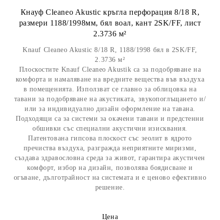
Кнауф Cleaneo Akustic кръгла перфорация 8/18 R,
размери 1188/1998мм, бял воал, кант 2SK/FF, лист
2.3736 м²
Knauf Cleaneo Akustic 8/18 R, 1188/1998 бял в 2SK/FF,
2.3736 м²
Плоскостите Knauf Cleaneo Akustik са за подобряване на
комфорта и намаляване на вредните вещества във въздуха
в помещенията. Използват се главно за облицовка на
тавани за подобряване на акустиката, звукопоглъщането и/
или за индивидуално дизайн оформление на тавана.
Подходящи са за системи за окачени тавани и предстенни
обшивки със специални акустични изисквания.
Патентована гипсова плоскост със зеолит в ядрото
пречиства въздуха, разгражда неприятните миризми,
създава здравословна среда за живот, гарантира акустичен
комфорт, избор на дизайн, позволява боядисване и
огъване, дълготрайност на системата и е ценово ефективно
решение.
Цена