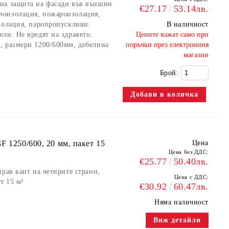
на защита на фасади във външни
€27.17
53.14лв.
лоизолация, пожароизолация,
золация, паропропускливи.
В наличност
ли. Не вредят на здравето.
​Цените важат само при
, размери 1200/600мм, дебелина
поръчки през електронния
магазин
Брой:
F 1250/600, 20 мм, пакет 15
Цена
Цена без ДДС:
€25.77
50.40лв.
рав кант на четирите страни,
Цена с ДДС:
т 15 м²
€30.92
60.47лв.
Няма наличност
Виж детайли