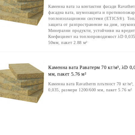
Каменна вата за контактни фасади Ravather
фасадна вата, шумозащита и противопожар
топлоизолационни системи (ETICS®). Топ
защита от разпространение на дим, звукои
Минерални продукти, устойчиви на вредите
Коефициент на топлопроводимост λD 0,035
50мм, пакет 2.88 м²
Каменна вата Раватерм 70 кг/м³, λD 0,
мм, пакет 5.76 м²
Каменна вата Ravatherm плътност 70 кг/м³,
0,035, размери 1200/600 мм, пакет 5.76 м²