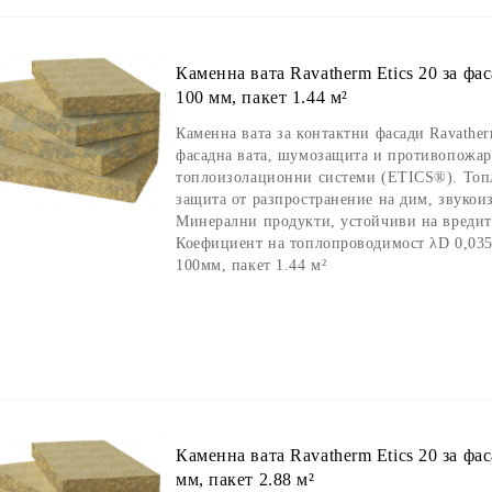
Каменна вата Ravatherm Etics 20 за фа
100 мм, пакет 1.44 м²
Каменна вата за контактни фасади Ravather
фасадна вата, шумозащита и противопожар
топлоизолационни системи (ETICS®). Топ
защита от разпространение на дим, звукои
Минерални продукти, устойчиви на вредите
Коефициент на топлопроводимост λD 0,035
100мм, пакет 1.44 м²
Каменна вата Ravatherm Etics 20 за фа
мм, пакет 2.88 м²