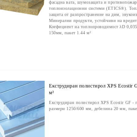
фасадна вата, шумозащита и противопожар
топлоизолационни системи (ETICS®). Топ
защита от разпространение на дим, звукои
Минерални продукти, устойчиви на вредите
Коефициент на топлопроводимост λD 0,035
150мм, пакет 1.44 м²
Екструдиран полистирол XPS Ecostir G
м²
Екструдиран полистирол XPS Ecostir GF - п
размери 1250/600 мм, дебелина 20 мм, паке