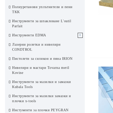
Ревизионни отвори Rug Alumatic
покрив Italprofili
Полиуретанови уплътнители и пени
Ревизионен капак поцинкован
Ревизионни отвори Rug Softline
TKK
Rug Semin
Пожароустойчиви ревизионни
Инструменти за шпакловане L'outil
отвори Rug Semin
Parfait
Инструменти EDMA
Инструменти за Сухо строителство
Лазерни ролетки и нивелири
EDMA
CONDTROL
Инструменти за плочки EDMA
Пистолети за силикон и пяна IRION
Инструменти за фасади EDMA
Нивелири и мастари Tovarna meril
Kovine
Инструменти за боядисване EDMA
Инструменти за мазилки и замазки
Инструменти за покриви EDMA
Kubala Tools
Инструменти за мазилки замазки и
плочки x-tools
Инстументи за плочки PEYGRAN