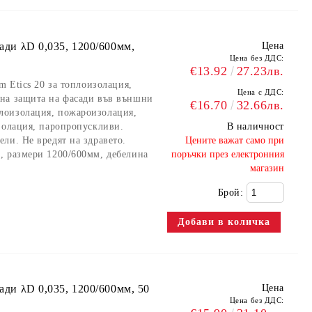
сади λD 0,035, 1200/600мм,
Цена
Цена без ДДС:
€13.92
27.23лв.
m Etics 20 за топлоизолация,
Цена с ДДС:
на защита на фасади във външни
€16.70
32.66лв.
лоизолация, пожароизолация,
золация, паропропускливи.
В наличност
ли. Не вредят на здравето.
​Цените важат само при
, размери 1200/600мм, дебелина
поръчки през електронния
магазин
Брой:
сади λD 0,035, 1200/600мм, 50
Цена
Цена без ДДС: