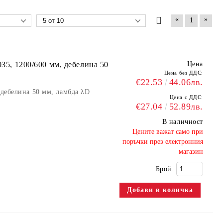
«
»
1
035, 1200/600 мм, дебелина 50
Цена
Цена без ДДС:
€22.53
44.06лв.
 дебелина 50 мм, ламбда λD
Цена с ДДС:
€27.04
52.89лв.
В наличност
​Цените важат само при
поръчки през електронния
магазин
Брой: