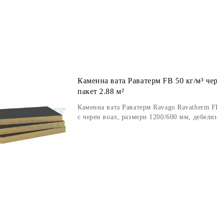
Каменна вата Раватерм FB 50 кг/м³ чер
пакет 2.88 м²
Каменна вата Раватерм Ravago Ravatherm F
с черен воал, размери 1200/600 мм, дебелин