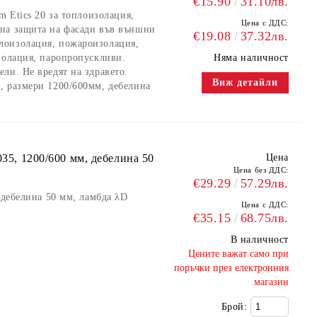
€15.90
31.10лв.
m Etics 20 за топлоизолация,
Цена с ДДС:
на защита на фасади във външни
€19.08
37.32лв.
лоизолация, пожароизолация,
золация, паропропускливи.
Няма наличност
ли. Не вредят на здравето.
Виж детайли
, размери 1200/600мм, дебелина
035, 1200/600 мм, дебелина 50
Цена
Цена без ДДС:
€29.29
57.29лв.
 дебелина 50 мм, ламбда λD
Цена с ДДС:
€35.15
68.75лв.
В наличност
​Цените важат само при
поръчки през електронния
магазин
Брой: