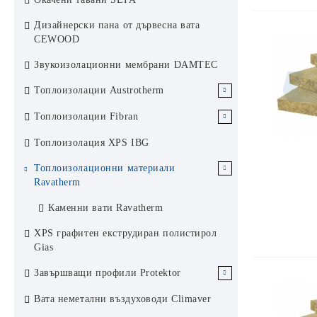
Аксесоари за растерен окачен таван
Хънтър Дъглас система 84R
Дизайнерски пана от дървесна вата
KCS Армстронг
Ламелен метален окачен таван
CEWOOD
Хънтър Дъглас система 200F
Звукоизолационни мембрани DAMTEC
Слънцезащита Хънтър Дъглас
Топлоизолации Austrotherm
ЕПС Austrotherm
Топлоизолации Fibran
ЕПС стиропор Аустротерм
XPS Austrotherm
XPS Fibran
Топлоизолация XPS IBG
ЕПС графитен стиропор
Каменни вати Fibran
Топлоизолационни материали
Аустротерм
Ravatherm
Каменни вати Ravatherm
XPS графитен екструдиран полистирол
Gias
Завършващи профили Protektor
Завършващи профили за сухо
Вата неметални въздуховоди Climaver
строителство Protektor Germany