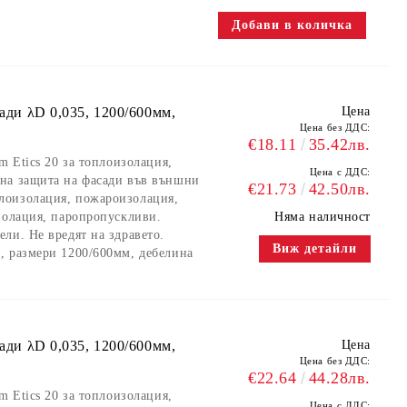
сади λD 0,035, 1200/600мм,
Цена
Цена без ДДС:
€18.11
35.42лв.
m Etics 20 за топлоизолация,
Цена с ДДС:
на защита на фасади във външни
€21.73
42.50лв.
лоизолация, пожароизолация,
золация, паропропускливи.
Няма наличност
ли. Не вредят на здравето.
Виж детайли
, размери 1200/600мм, дебелина
сади λD 0,035, 1200/600мм,
Цена
Цена без ДДС:
€22.64
44.28лв.
m Etics 20 за топлоизолация,
Цена с ДДС: