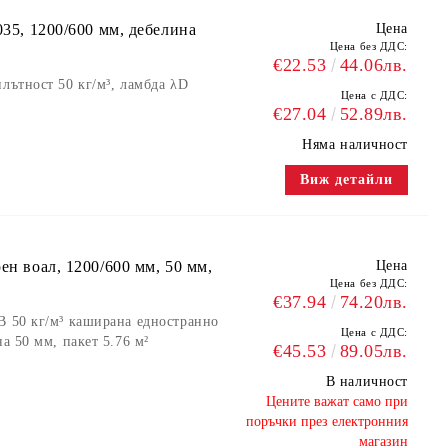
035, 1200/600 мм, дебелина
Цена
Цена без ДДС:
€22.53
44.06лв.
лътност 50 кг/м³, ламбда λD
Цена с ДДС:
€27.04
52.89лв.
Няма наличност
Виж детайли
ен воал, 1200/600 мм, 50 мм,
Цена
Цена без ДДС:
€37.94
74.20лв.
B 50 кг/м³ каширана едностранно
Цена с ДДС:
а 50 мм, пакет 5.76 м²
€45.53
89.05лв.
В наличност
​Цените важат само при
поръчки през електронния
магазин