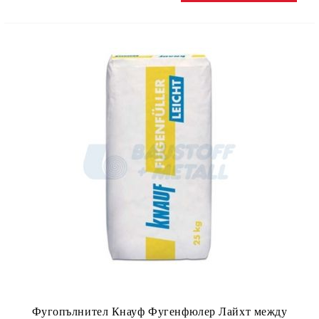
Фугопълнител Кнауф Фугенфюлер Лайхт между