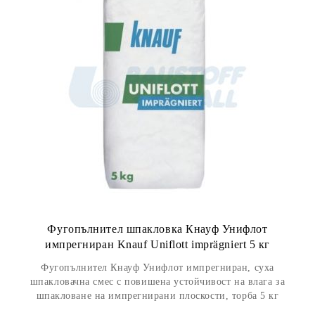
Фугопълнител шпакловка Кнауф Унифлот
импрегниран Knauf Uniflott imprägniert 5 кг
Фугопълнител Кнауф Унифлот импрегниран, суха
шпакловачна смес с повишена устойчивост на влага за
шпакловане на импрегнирани плоскости, торба 5 кг