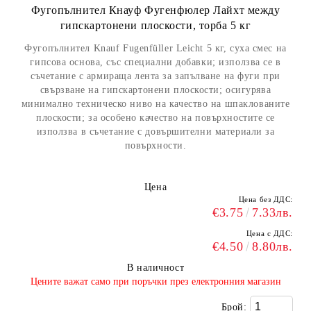
Фугопълнител Кнауф Фугенфюлер Лайхт между
гипскартонени плоскости, торба 5 кг
Фугопълнител Knauf Fugenfüller Leicht 5 кг, суха смес на
гипсова основа, със специални добавки; използва се в
съчетание с армираща лента за запълване на фуги при
свързване на гипскартонени плоскости; осигурява
минимално техническо ниво на качество на шпаклованите
плоскости; за особено качество на повърхностите се
използва в съчетание с довършителни материали за
повърхности.
Цена
Цена без ДДС:
€3.75
7.33лв.
Цена с ДДС:
€4.50
8.80лв.
В наличност
​Цените важат само при поръчки през електронния магазин
Брой: