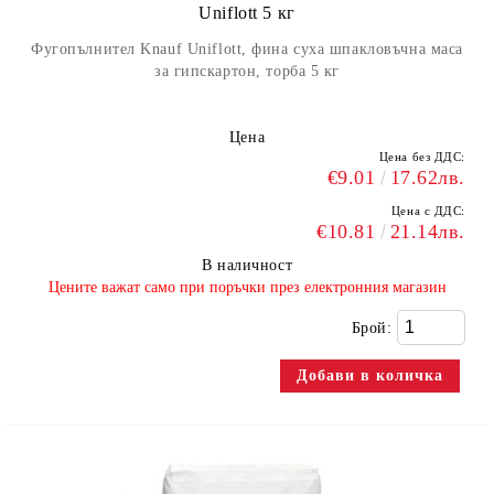
Uniflott 5 кг
Фугопълнител Knauf Uniflott, фина суха шпакловъчна маса
за гипскартон, торба 5 кг
Цена
Цена без ДДС:
€9.01
17.62лв.
Цена с ДДС:
€10.81
21.14лв.
В наличност
​Цените важат само при поръчки през електронния магазин
Брой: