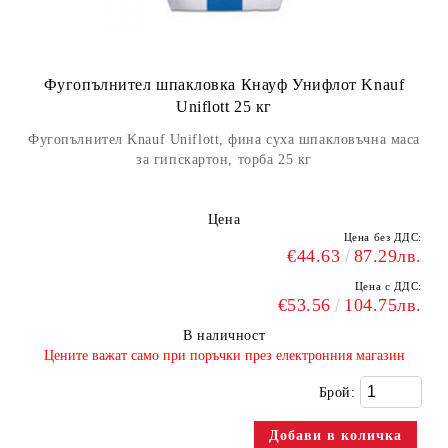
Фугопълнител шпакловка Кнауф Унифлот Knauf
Uniflott 25 кг
Фугопълнител Knauf Uniflott, фина суха шпакловъчна маса
за гипскартон, торба 25 кг
Цена
Цена без ДДС:
€44.63
87.29лв.
Цена с ДДС:
€53.56
104.75лв.
В наличност
​Цените важат само при поръчки през електронния магазин
Брой: