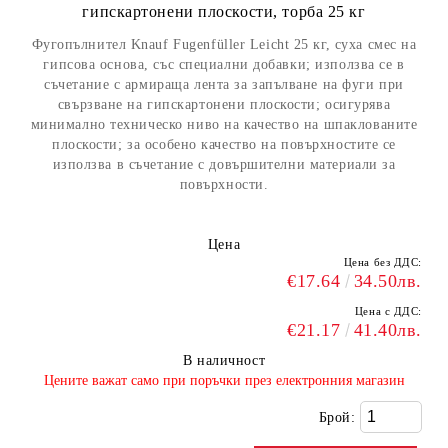
гипскартонени плоскости, торба 25 кг
Фугопълнител Knauf Fugenfüller Leicht 25 кг, суха смес на
гипсова основа, със специални добавки; използва се в
съчетание с армираща лента за запълване на фуги при
свързване на гипскартонени плоскости; осигурява
минимално техническо ниво на качество на шпаклованите
плоскости; за особено качество на повърхностите се
използва в съчетание с довършителни материали за
повърхности.
Цена
Цена без ДДС:
€17.64
34.50лв.
Цена с ДДС:
€21.17
41.40лв.
В наличност
​Цените важат само при поръчки през електронния магазин
Брой: