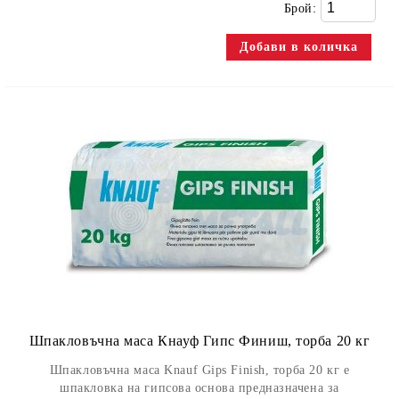
Брой:
Шпакловъчна маса Кнауф Гипс Финиш, торба 20 кг
Шпакловъчна маса Knauf Gips Finish, торба 20 кг е
шпакловка на гипсова основа предназначена за