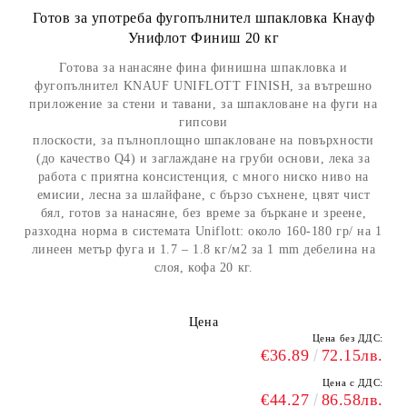
Готов за употреба фугопълнител шпакловка Кнауф
Унифлот Финиш 20 кг
Готова за нанасяне фина финишна шпакловка и
фугопълнител KNAUF UNIFLOTT FINISH, за вътрешно
приложение за стени и тавани, за шпакловане на фуги на
гипсови
плоскости, за пълноплощно шпакловане на повърхности
(до качество Q4) и заглаждане на груби основи, лека за
работа с приятна консистенция, с много ниско ниво на
емисии, лесна за шлайфане, с бързо съхнене, цвят чист
бял, готов за нанасяне, без време за бъркане и зреене,
разходна норма в системата Uniflott: около 160-180 гр/ на 1
линеен метър фуга и 1.7 – 1.8 кг/м2 за 1 mm дебелина на
слоя, кофа 20 кг.
Цена
Цена без ДДС:
€36.89
72.15лв.
Цена с ДДС:
€44.27
86.58лв.