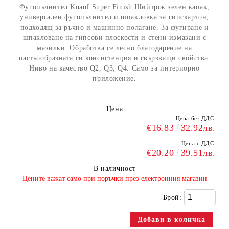
Фугопълнител Knauf Super Finish Шийтрок зелен капак,
универсален фугопълнител и шпакловка за гипскартон,
подходящ за ръчно и мaшинно полагане. За фугиране и
шпакловане на гипсови плоскости и стени измазани с
мазилки. Обработва се лесно благодарение на
пастьообразната си консистенция и свързващи свойства.
Ниво на качество Q2, Q3, Q4. Само за интериорно
приложение.
Цена
Цена без ДДС:
€16.83
32.92лв.
Цена с ДДС:
€20.20
39.51лв.
В наличност
​Цените важат само при поръчки през електронния магазин
Брой: