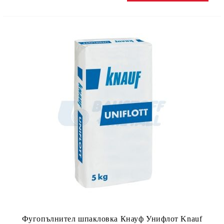
Фугопълнител шпакловка Кнауф Унифлот Knauf