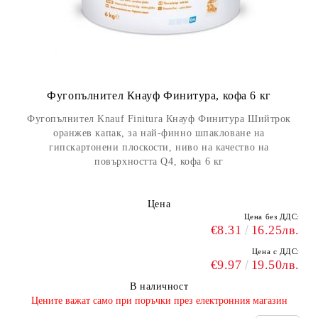
Фугопълнител Кнауф Финитура, кофа 6 кг
Фугопълнител Knauf Finitura Кнауф Финитура Шийтрок
оранжев капак, за най-финно шпакловане на
гипскартонени плоскости, ниво на качество на
повърхността Q4, кофа 6 кг
Цена
Цена без ДДС:
€8.31
16.25лв.
Цена с ДДС:
€9.97
19.50лв.
В наличност
​Цените важат само при поръчки през електронния магазин