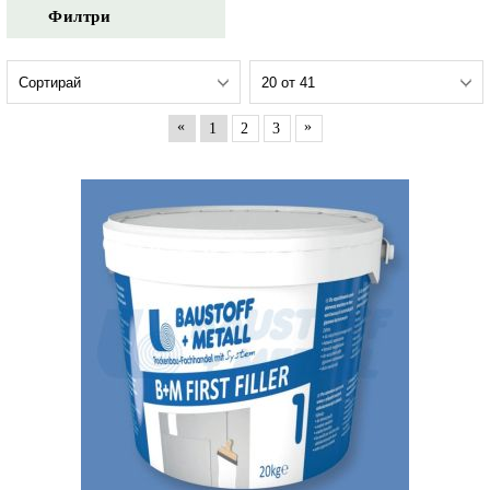
Филтри
«
»
1
2
3