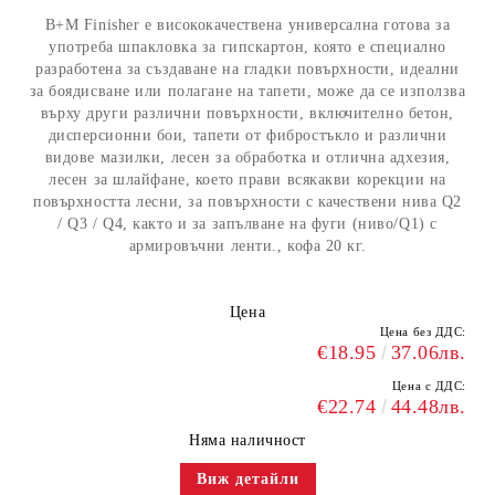
B+M Finisher е висококачествена универсална готова за
употреба шпакловка за гипскартон, която е специално
разработена за създаване на гладки повърхности, идеални
за боядисване или полагане на тапети, може да се използва
върху други различни повърхности, включително бетон,
дисперсионни бои, тапети от фибростъкло и различни
видове мазилки, лесен за обработка и отлична адхезия,
лесен за шлайфане, което прави всякакви корекции на
повърхността лесни, за повърхности с качествени нива Q2
/ Q3 / Q4, както и за запълване на фуги (ниво/Q1) с
армировъчни ленти., кофа 20 кг.
Цена
Цена без ДДС:
€18.95
37.06лв.
Цена с ДДС:
€22.74
44.48лв.
Няма наличност
Виж детайли