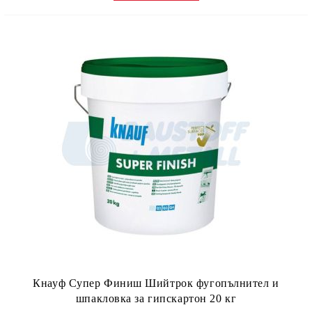
Кнауф Супер Финиш Шийтрок фугопълнител и
шпакловка за гипскартон 20 кг