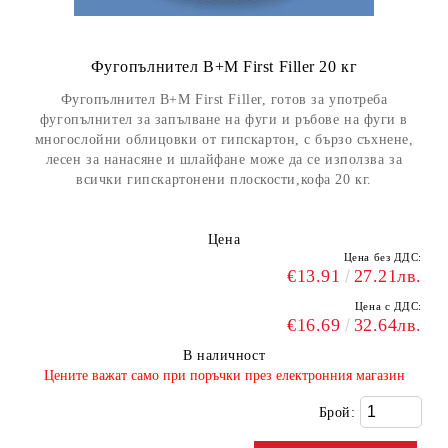
Фугопълнител B+M First Filler 20 кг
Фугопълнител B+M First Filler, готов за употреба
фугопълнител за запълване на фуги и ръбове на фуги в
многослойни облицовки от гипскартон, с бързо съхнене,
лесен за нанасяне и шлайфане може да се използва за
всички гипскартонени плоскости,кофа 20 кг.
Цена
Цена без ДДС:
€13.91
27.21лв.
Цена с ДДС:
€16.69
32.64лв.
В наличност
​Цените важат само при поръчки през електронния магазин
Брой: