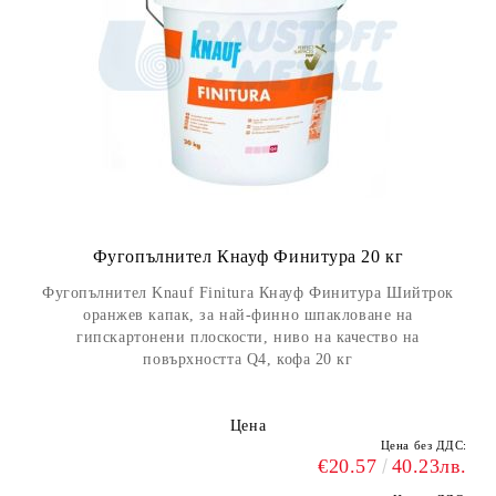
Фугопълнител Кнауф Финитура 20 кг
Фугопълнител Knauf Finitura Кнауф Финитура Шийтрок
оранжев капак, за най-финно шпакловане на
гипскартонени плоскости, ниво на качество на
повърхността Q4, кофа 20 кг
Цена
Цена без ДДС:
€20.57
40.23лв.