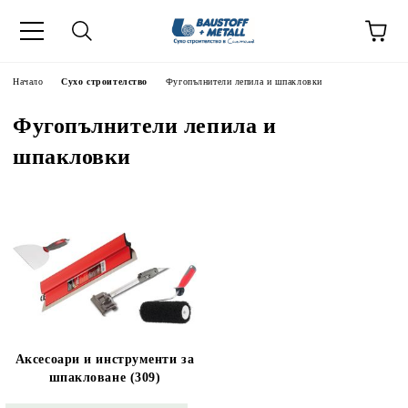
Начало
Сухо строителство
Фугопълнители лепила и шпакловки
Фугопълнители лепила и
шпакловки
Аксесоари и инструменти за
шпакловане (309)