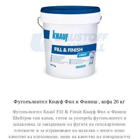
Фугопълнител Кнауф Фил и Финиш , кофа 20 кг
Фугопълнител Knauf Fill & Finish Кнауф Фил и Финиш
Шийтрок син капак, готов за употреба фугопълнител и
шпакловка за завършване на фугите на гипскартонени
плоскости и за изравняване на мазилки с много лошо
качество на изпълнение, ниво на качество на повърхността