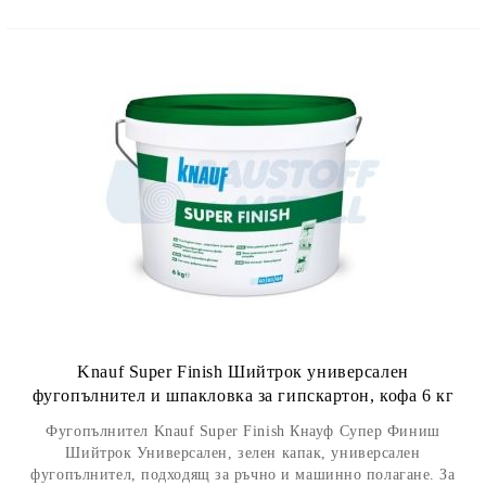
Knauf Super Finish Шийтрок универсален
фугопълнител и шпакловка за гипскартон, кофа 6 кг
Фугопълнител Knauf Super Finish Кнауф Супер Финиш
Шийтрок Универсален, зелен капак, универсален
фугопълнител, подходящ за ръчно и мaшинно полагане. За