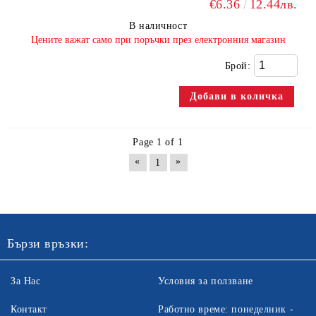
€6.36
12.44лв.
В наличност
​Цените важат само при поръчки през електронния магазин
Брой:
Page 1 of 1
«
»
1
Бързи връзки:
За Нас
Условия за ползване
Контакт
Работно време: понеделник -