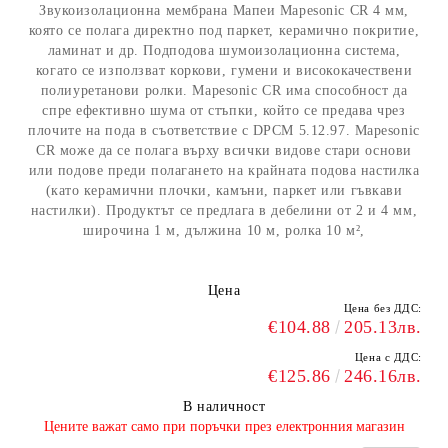
Звукоизолационна мембрана Мапеи Mapesonic CR 4 мм,
която се полага директно под паркет, керамично покритие,
ламинат и др. Подподова шумоизолационна система,
когато се използват коркови, гумени и висококачествени
полиуретанови ролки. Mapesonic CR има способност да
спре ефективно шума от стъпки, който се предава чрез
плочите на пода в съответствие с DPCM 5.12.97. Mapesonic
CR може да се полага върху всички видове стари основи
или подове преди полагането на крайната подова настилка
(като керамични плочки, камъни, паркет или гъвкави
настилки). Продуктът се предлага в дебелини от 2 и 4 мм,
широчина 1 м, дължина 10 м, ролка 10 м²,
Цена
Цена без ДДС:
€104.88
205.13лв.
Цена с ДДС:
€125.86
246.16лв.
В наличност
​Цените важат само при поръчки през електронния магазин