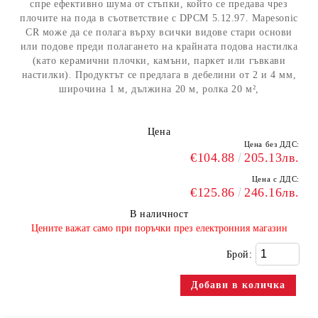
спре ефективно шума от стъпки, който се предава чрез
плочите на пода в съответствие с DPCM 5.12.97. Mapesonic
CR може да се полага върху всички видове стари основи
или подове преди полагането на крайната подова настилка
(като керамични плочки, камъни, паркет или гъвкави
настилки). Продуктът се предлага в дебелини от 2 и 4 мм,
широчина 1 м, дължина 20 м, ролка 20 м²,
Цена
Цена без ДДС:
€104.88
205.13лв.
Цена с ДДС:
€125.86
246.16лв.
В наличност
​Цените важат само при поръчки през електронния магазин
Брой: