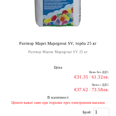
Разтвор Mapei Mapegrout SV, торба 25 кг
Разтвор Мапеи Mapegrout SV 25 кг
Цена
Цена без ДДС:
€31.35
61.32лв.
Цена с ДДС:
€37.62
73.58лв.
В наличност
​Цените важат само при поръчки през електронния магазин
Брой: