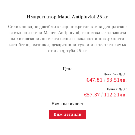
Импрегнатор Mapei Antipluviol 25 кг
Силиконово, водоотблъскващо покритие във воден разтвор
за външни стени Мапеи Antipluviol, използва се за защита
на хигроскопични вертикални и наклонени повърхности
като бетон, мазилки, декоративни тухли и естествен камък
от дъжд, туба 25 кг
Цена
Цена без ДДС:
€47.81
93.51лв.
Цена с ДДС:
€57.37
112.21лв.
Няма наличност
Виж детайли