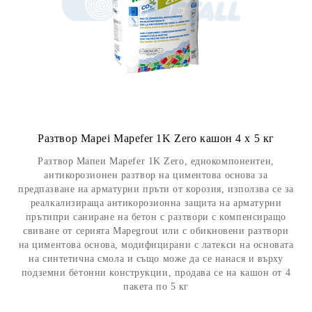
Разтвор Mapei Mapefer 1K Zero кашон 4 х 5 кг
Разтвор Мапеи Mapefer 1K Zero, еднокомпонентен,
антикорозионен разтвор на циментова основа за
предпазване на арматурни пръти от корозия, използва се за
реалкализираща антикорозионна защита на арматурни
прътипри саниране на бетон с разтвори с компенсиращо
свиване от серията Mapegrout или с обикновени разтвори
на циментова основа, модифицирани с латекси на основата
на синтетична смола и също може да се нанася и върху
подземни бетонни конструкции, продава се на кашон от 4
пакета по 5 кг