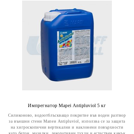
Импрегнатор Mapei Antipluviol 5 кг
Силиконово, водоотблъскващо покритие във воден разтвор
за външни стени Мапеи Antipluviol, използва се за защита
на хигроскопични вертикални и наклонени повърхности
като бетон, мазилки, декоративни тухли и естествен камък