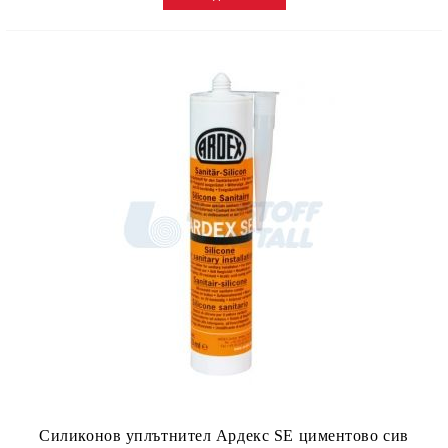
Силиконов уплътнител Ардекс SE циментово сив