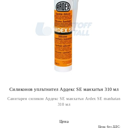
Силиконов уплътнител Ардекс SE манхатън 310 мл
Санитарен силикон Ардекс SE манхатън Ardex SE manhatan
310 мл
Цена
Цена без ДДС: