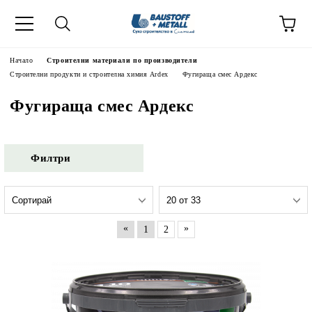
Начало
Строителни материали по производители
Строителни продукти и строителна химия Ardex
Фугираща смес Ардекс
Фугираща смес Ардекс
Филтри
«
»
1
2