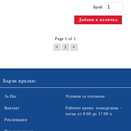
Брой:
Page 1 of 1
«
»
1
Бързи връзки:
За Нас
Условия за ползване
Контакт
Работно време: понеделник -
петък от 8:00 до 17:00 ч.
Рекламации