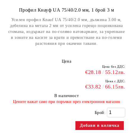
Профил Кнауф UА 75/40/2.0 мм, 1 брой 3 м
Усилен профил Knauf UА 75/40/2.0 мм, дължина 3.00 м,
дебелина на метала 2 мм от усилена горещо поцинкована
стомана, издържат на по-голямо натоварване, за укрепване
в зоните на касите за врати и премостване на по-големи
разстояния при окачени тавани.
Цена
Цена без ДДС:
€28.18
55.12лв.
Цена с ДДС:
€33.82
66.15лв.
В наличност
​Цените важат само при поръчки през електронния магазин
Брой: