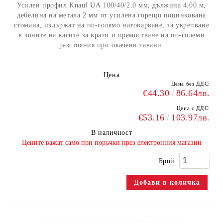
Усилен профил Knauf UА 100/40/2.0 мм, дължина 4.00 м,
дебелина на метала 2 мм от усилена горещо поцинкована
стомана, издържат на по-голямо натоварване, за укрепване
в зоните на касите за врати и премостване на по-големи
разстояния при окачени тавани.
Цена
Цена без ДДС:
€44.30
86.64лв.
Цена с ДДС:
€53.16
103.97лв.
В наличност
​Цените важат само при поръчки през електронния магазин
Брой: