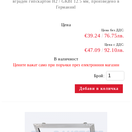
вграден гипскартон H2 / GKBI 12.5 мм, произведено в
ГерманияI
Цена
Цена без ДДС:
€39.24
76.75лв.
Цена с ДДС:
€47.09
92.10лв.
В наличност
​Цените важат само при поръчки през електронния магазин
Брой: