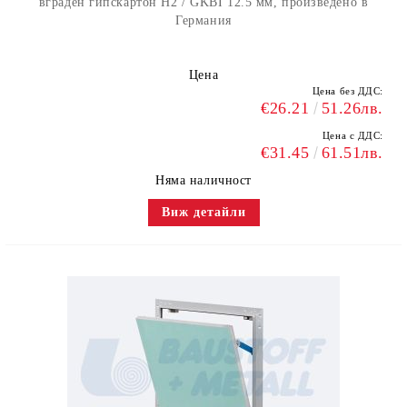
вграден гипскартон H2 / GKBI 12.5 мм, произведено в
Германия
Цена
Цена без ДДС:
€26.21
51.26лв.
Цена с ДДС:
€31.45
61.51лв.
Няма наличност
Виж детайли