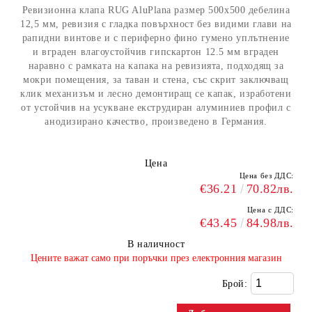
Ревизионна клапа RUG AluPlana размер 500x500 дебелина
12,5 мм, ревизия с гладка повърхност без видими глави на
рапидни винтове и с периферно фино гумено уплътнение
и вграден влагоустойчив гипскартон 12.5 мм вграден
наравно с рамката на капака на ревизията, подходящ за
мокри помещения, за таван и стена, със скрит заключващ
клик механизъм и лесно демонтиращ се капак, изработени
от устойчив на усукване екструдиран алуминиев профил с
анодизирано качество, произведено в Германия.
Цена
Цена без ДДС:
€36.21
70.82лв.
Цена с ДДС:
€43.45
84.98лв.
В наличност
​Цените важат само при поръчки през електронния магазин
Брой: