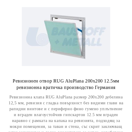
Ревизионен отвор RUG AluPlana 200x200 12.5мм
ревизионна вратичка производство Германия
Ревизионна клапа RUG AluPlana размер 200x200 дебелина
12,5 мм, ревизия с гладка повърхност без видими глави на
рапидни винтове и с периферно фино гумено уплътнение
и вграден влагоустойчив гипскартон 12.5 мм вграден
наравно с рамката на капака на ревизията, подходящ за
мокри помещения, за таван и стена, със скрит заключващ