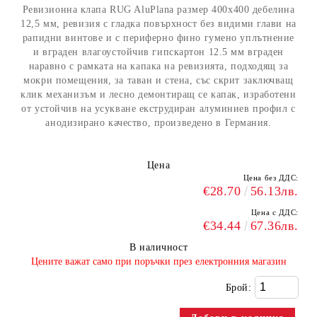
Ревизионна клапа RUG AluPlana размер 400x400 дебелина
12,5 мм, ревизия с гладка повърхност без видими глави на
рапидни винтове и с периферно фино гумено уплътнение
и вграден влагоустойчив гипскартон 12.5 мм вграден
наравно с рамката на капака на ревизията, подходящ за
мокри помещения, за таван и стена, със скрит заключващ
клик механизъм и лесно демонтиращ се капак, изработени
от устойчив на усукване екструдиран алуминиев профил с
анодизирано качество, произведено в Германия.
Цена
Цена без ДДС:
€28.70
56.13лв.
Цена с ДДС:
€34.44
67.36лв.
В наличност
​Цените важат само при поръчки през електронния магазин
Брой: