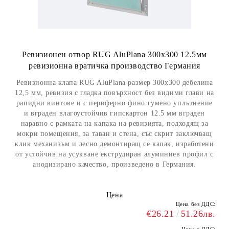
Ревизионен отвор RUG AluPlana 300x300 12.5мм
ревизионна вратичка производство Германия
Ревизионна клапа RUG AluPlana размер 300x300 дебелина
12,5 мм, ревизия с гладка повърхност без видими глави на
рапидни винтове и с периферно фино гумено уплътнение
и вграден влагоустойчив гипскартон 12.5 мм вграден
наравно с рамката на капака на ревизията, подходящ за
мокри помещения, за таван и стена, със скрит заключващ
клик механизъм и лесно демонтиращ се капак, изработени
от устойчив на усукване екструдиран алуминиев профил с
анодизирано качество, произведено в Германия.
Цена
Цена без ДДС:
€26.21
51.26лв.