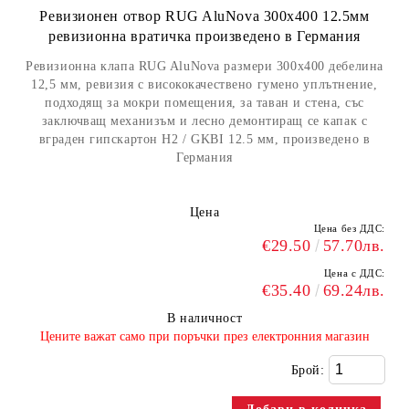
Ревизионен отвор RUG AluNova 300x400 12.5мм
ревизионна вратичка произведено в Германия
Ревизионна клапа RUG AluNova размери 300x400 дебелина
12,5 мм, ревизия с висококачествено гумено уплътнение,
подходящ за мокри помещения, за таван и стена, със
заключващ механизъм и лесно демонтиращ се капак с
вграден гипскартон H2 / GKBI 12.5 мм, произведено в
Германия
Цена
Цена без ДДС:
€29.50
57.70лв.
Цена с ДДС:
€35.40
69.24лв.
В наличност
​Цените важат само при поръчки през електронния магазин
Брой: