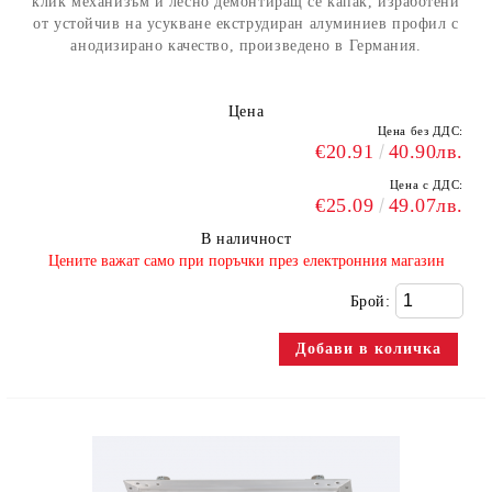
клик механизъм и лесно демонтиращ се капак, изработени
от устойчив на усукване екструдиран алуминиев профил с
анодизирано качество, произведено в Германия.
Цена
Цена без ДДС:
€20.91
40.90лв.
Цена с ДДС:
€25.09
49.07лв.
В наличност
​Цените важат само при поръчки през електронния магазин
Брой: