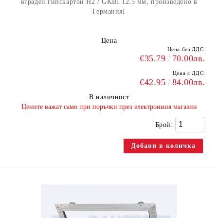
вграден гипскартон H2 / GKBI 12.5 мм, произведено в
ГерманияI
Цена
Цена без ДДС:
€35.79
70.00лв.
Цена с ДДС:
€42.95
84.00лв.
В наличност
​Цените важат само при поръчки през електронния магазин
Брой: