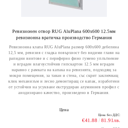
Ревизионен отвор RUG AluPlana 600x600 12.5мм
ревизионна вратичка производство Германия
Ревизионна клапа RUG AluPlana размер 600x600 дебелина
12,5 мм, ревизия с гладка повърхност без видими глави на
рапидни винтове и с периферно фино гумено уплътнение
и вграден влагоустойчив гипскартон 12.5 мм вграден
наравно с рамката на капака на ревизията, подходящ за
мокри помещения, за таван и стена, със скрит заключващ
клик механизъм и лесно демонтиращ се капак, изработени
от устойчив на усукване екструдиран алуминиев профил с
анодизирано качество, произведено в Германия.
Цена
Цена без ДДС:
€41.88
81.91лв.