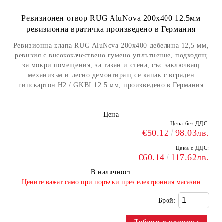
Ревизионен отвор RUG AluNovа 200х400 12.5мм
ревизионна вратичка произведено в Германия
Ревизионна клапа RUG AluNovа 200х400 дебелина 12,5 мм,
ревизия с висококачествено гумено уплътнение, подходящ
за мокри помещения, за таван и стена, със заключващ
механизъм и лесно демонтиращ се капак с вграден
гипскартон H2 / GKBI 12.5 мм, произведено в Германия
Цена
Цена без ДДС:
€50.12
98.03лв.
Цена с ДДС:
€60.14
117.62лв.
В наличност
​Цените важат само при поръчки през електронния магазин
Брой: