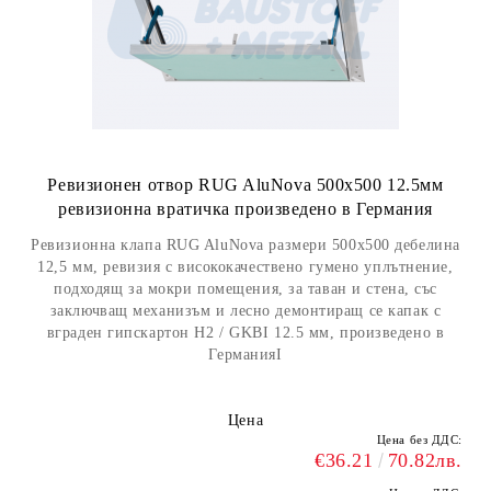
Ревизионен отвор RUG AluNova 500x500 12.5мм
ревизионна вратичка произведено в Германия
Ревизионна клапа RUG AluNova размери 500x500 дебелина
12,5 мм, ревизия с висококачествено гумено уплътнение,
подходящ за мокри помещения, за таван и стена, със
заключващ механизъм и лесно демонтиращ се капак с
вграден гипскартон H2 / GKBI 12.5 мм, произведено в
ГерманияI
Цена
Цена без ДДС:
€36.21
70.82лв.