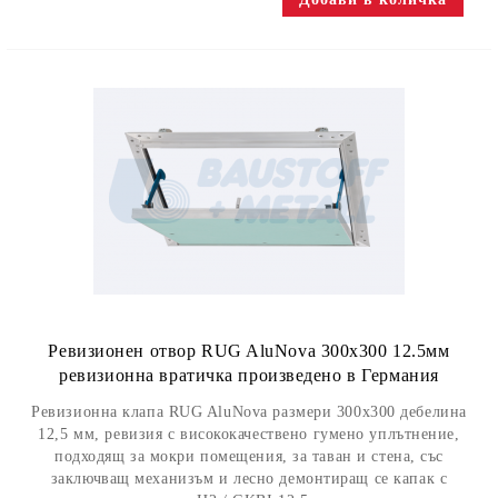
Ревизионен отвор RUG AluNovа 300х300 12.5мм
ревизионна вратичка произведено в Германия
Ревизионна клапа RUG AluNovа размери 300х300 дебелина
12,5 мм, ревизия с висококачествено гумено уплътнение,
подходящ за мокри помещения, за таван и стена, със
заключващ механизъм и лесно демонтиращ се капак с