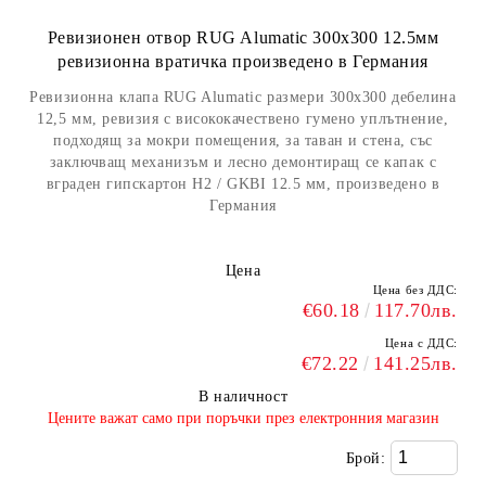
Ревизионен отвор RUG Alumatic 300x300 12.5мм
ревизионна вратичка произведено в Германия
Ревизионна клапа RUG Alumatic размери 300x300 дебелина
12,5 мм, ревизия с висококачествено гумено уплътнение,
подходящ за мокри помещения, за таван и стена, със
заключващ механизъм и лесно демонтиращ се капак с
вграден гипскартон H2 / GKBI 12.5 мм, произведено в
Германия
Цена
Цена без ДДС:
€60.18
117.70лв.
Цена с ДДС:
€72.22
141.25лв.
В наличност
​Цените важат само при поръчки през електронния магазин
Брой: