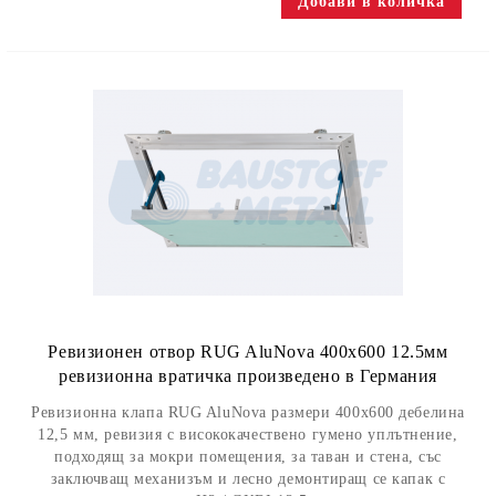
Ревизионен отвор RUG AluNova 400x600 12.5мм
ревизионна вратичка произведено в Германия
Ревизионна клапа RUG AluNova размери 400x600 дебелина
12,5 мм, ревизия с висококачествено гумено уплътнение,
подходящ за мокри помещения, за таван и стена, със
заключващ механизъм и лесно демонтиращ се капак с