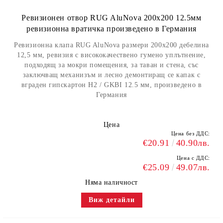
Ревизионен отвор RUG AluNova 200x200 12.5мм
ревизионна вратичка произведено в Германия
Ревизионна клапа RUG AluNova размери 200x200 дебелина
12,5 мм, ревизия с висококачествено гумено уплътнение,
подходящ за мокри помещения, за таван и стена, със
заключващ механизъм и лесно демонтиращ се капак с
вграден гипскартон H2 / GKBI 12.5 мм, произведено в
Германия
Цена
Цена без ДДС:
€20.91
40.90лв.
Цена с ДДС:
€25.09
49.07лв.
Няма наличност
Виж детайли