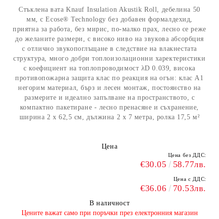
Стъклена вата Knauf Insulation Akustik Roll, дебелина 50
мм, с Ecose® Technology без добавен формалдехид,
приятна за работа, без мирис, по-малко прах, лесно се реже
до желаните размери, с високо ниво на звукова абсорбция
с отлично звукопоглъщане в следствие на влакнестата
структура, много добри топлоизолационни харектеристики
с коефициент на топлопроводимост λD 0.039, висока
противопожарна защита клас по реакция на огън: клас А1
негорим материал, бърз и лесен монтаж, постоянство на
размерите и идеално запълване на пространството, с
компактно пакетиране - лесно пренасяне и съхранение,
ширина 2 х 62,5 см, дължина 2 х 7 метра, ролка 17,5 м²
Цена
Цена без ДДС:
€30.05
58.77лв.
Цена с ДДС:
€36.06
70.53лв.
В наличност
​Цените важат само при поръчки през електронния магазин