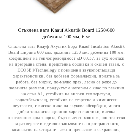
Стъклена вата Knauf Akustik Board 1250/600
дебелина 100 мм, 6 м²
Стъклена вата Кнауф Акустик Борд Knauf Insulation Akustik
Board ширина 600 мм, дължина 1250 мм, дебелина 100 мм,
коефициент на топлопроводимост λD 0.037, за сух монтаж
на преграднa стена, предстенна обшивка и окачен таван, с
ЕCOSE®Technology с повишени звукопоглъщащи
характеристики, без добавен формалдехид, приятна за
работа, без мирис, по-малко прах, лесно се реже до
желаните размери, продуктът е негорим с клас по реакция
на огън А1, устойчив на високи температури,
водоотблъскващ, устойчив на стареене и химически
неутрален, с високо ниво на звукова абсорбция, много
добри топлоизолационни харектеристики, висока
противопожарна защита, бърз и лесен монтаж, постоянство
на размерите и идеално запълване на пространството,
компактно пакетиране - лесно пренасяне и съхранение,