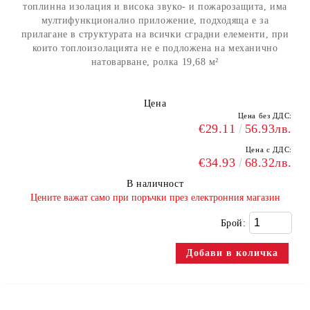
топлинна изолация и висока звуко- и пожарозащита, има
мултифункционално приложение, подходяща е за
прилагане в структурата на всички сградни елементи, при
които топлоизолацията не е подложена на механично
натоварване, ролка 19,68 м²
Цена
Цена без ДДС:
€29.11
56.93лв.
Цена с ДДС:
€34.93
68.32лв.
В наличност
​Цените важат само при поръчки през електронния магазин
Брой: