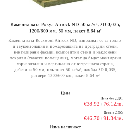
Каменна вата Рокул Airrock ND 50 кг/м³, λD 0,035,
1200/600 мм, 50 мм, пакет 8.64 м²
Каменна вата Rockwool Airrock ND, използват се за топло-
и звукоизолация и пожарозащита на преградни стени,
вентилирани фасади, композитни стени и наклонени
покриви (таваски помещения), могат да бъдат монтирани
хоризонтално и вертикално от вътрешната страна,
дебелина 50 мм, плътност 50 кг/м³, ламбда λD 0,035,
размери 1200/600 мм, пакет 8.64 м²
Цена
Цена без ДДС:
€38.92
76.12лв.
Цена с ДДС:
€46.70
91.34лв.
Няма наличност