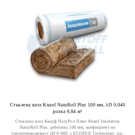
Стъклена вата Knauf NatuRoll Plus 100 мм, λD 0.040
ролка 9,84 м²
Стъклена вата Кнауф НатуРол Плюс Knauf Insulation
NaturRoll Plus, дебелина 100 мм, коефициент на
топлопроводимост λD 0.040, с ECOSE® Technology: по-