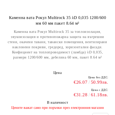
Каменна вата Рокул Multirock 35 λD 0,035 1200/600
мм 60 мм пакет 8.64 м²
Каменна вата Рокул Multirock 35 за топлоизолация,
звукоизолация и противопожарна защита на вътрешни
стени, окачени тавани, тавански помещения, вентилирани
наклонени покриви, гредоред, хоризонтални фасади.
Коефициент на топлопроводимост (ламбда) λD 0,035,
размери 1200/600 мм, дебелина 60 мм, пакет 8.64 м²
Цена
Цена без ДДС:
€26.07
50.99лв.
Цена с ДДС:
€31.28
61.18лв.
В наличност
​Цените важат само при поръчки през електронния магазин