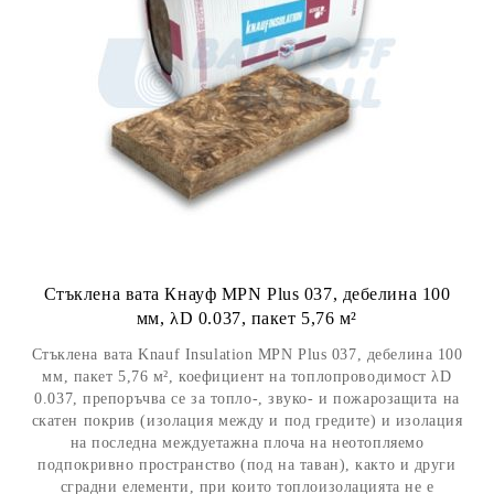
Стъклена вата Кнауф MPN Plus 037, дебелина 100
мм, λD 0.037, пакет 5,76 м²
Стъклена вата Knauf Insulation MPN Plus 037, дебелина 100
мм, пакет 5,76 м², коефициент на топлопроводимост λD
0.037, препоръчва се за топло-, звуко- и пожарозащита на
скатен покрив (изолация между и под гредите) и изолация
на последна междуетажна плоча на неотопляемо
подпокривно пространство (под на таван), както и други
сградни елементи, при които топлоизолацията не е