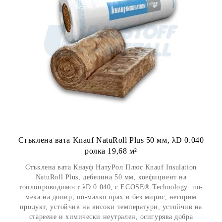
Стъклена вата Knauf NatuRoll Plus 50 мм, λD 0.040
ролка 19,68 м²
Стъклена вата Кнауф НатуРол Плюс Knauf Insulation
NatuRoll Plus, дебелина 50 мм, коефициент на
топлопроводимост λD 0.040, с ECOSE® Technology: по-
мека на допир, по-малко прах и без мирис, негорим
продукт, устойчив на високи температури, устойчив на
стареене и химически неутрален, осигурява добра