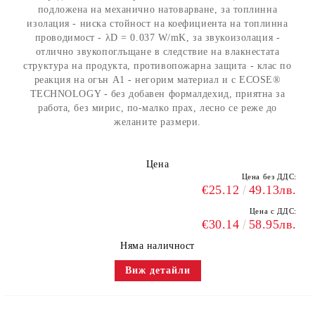
подложена на механично натоварване, за топлинна
изолация - ниска стойност на коефициента на топлинна
проводимост - λD = 0.037 W/mK, за звукоизолация -
отлично звукопоглъщане в следствие на влакнестата
структура на продукта, противопожарна защита - клас по
реакция на огън А1 - негорим материал и с ECOSE®
TECHNOLOGY - без добавен формалдехид, приятна за
работа, без мирис, по-малко прах, лесно се реже до
желаните размери.
Цена
Цена без ДДС:
€25.12
49.13лв.
Цена с ДДС:
€30.14
58.95лв.
Няма наличност
Виж детайли