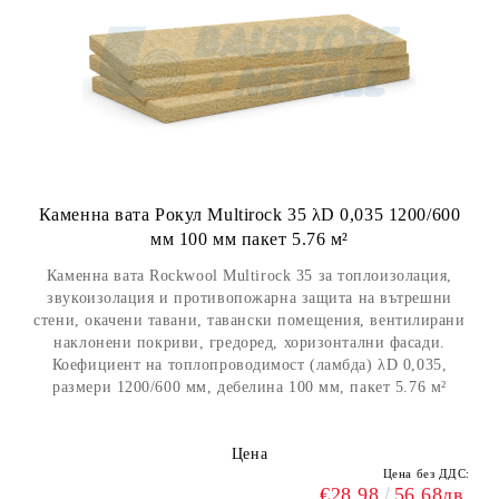
Каменна вата Рокул Multirock 35 λD 0,035 1200/600
мм 100 мм пакет 5.76 м²
Каменна вата Rockwool Multirock 35 за топлоизолация,
звукоизолация и противопожарна защита на вътрешни
стени, окачени тавани, тавански помещения, вентилирани
наклонени покриви, гредоред, хоризонтални фасади.
Коефициент на топлопроводимост (ламбда) λD 0,035,
размери 1200/600 мм, дебелина 100 мм, пакет 5.76 м²
Цена
Цена без ДДС:
€28.98
56.68лв.