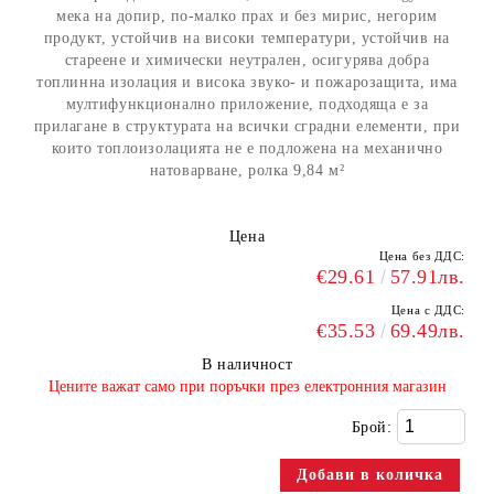
мека на допир, по-малко прах и без мирис, негорим
продукт, устойчив на високи температури, устойчив на
стареене и химически неутрален, осигурява добра
топлинна изолация и висока звуко- и пожарозащита, има
мултифункционално приложение, подходяща е за
прилагане в структурата на всички сградни елементи, при
които топлоизолацията не е подложена на механично
натоварване, ролка 9,84 м²
Цена
Цена без ДДС:
€29.61
57.91лв.
Цена с ДДС:
€35.53
69.49лв.
В наличност
​Цените важат само при поръчки през електронния магазин
Брой: