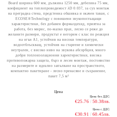
Board ширина 600 мм, дължина 1250 мм, дебелина 75 мм,
коефициент на топлопроводимост λD 0.037, за сух монтаж
на преграднa стена, предстенна обшивка и окачен таван, с
ЕCOSE®Technology с повишени звукопоглъщащи
характеристики, без добавен формалдехид, приятна за
работа, без мирис, по-малко прах, лесно се реже до
желаните размери, продуктът е негорим с клас по реакция
на огън А1, устойчив на високи температури,
водоотблъскващ, устойчив на стареене и химически
неутрален, с високо ниво на звукова абсорбция, много
добри топлоизолационни харектеристики, висока
противопожарна защита, бърз и лесен монтаж, постоянство
на размерите и идеално запълване на пространството,
компактно пакетиране - лесно пренасяне и съхранение,
пакет 7,5 м²
Цена
Цена без ДДС:
€25.76
50.38лв.
Цена с ДДС:
€30.91
60.45лв.