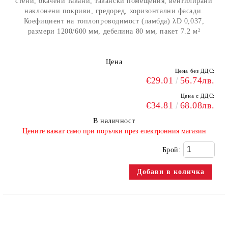
стени, окачени тавани, тавански помещения, вентилирани
наклонени покриви, гредоред, хоризонтални фасади.
Коефициент на топлопроводимост (ламбда) λD 0,037,
размери 1200/600 мм, дебелина 80 мм, пакет 7.2 м²
Цена
Цена без ДДС:
€29.01
56.74лв.
Цена с ДДС:
€34.81
68.08лв.
В наличност
​Цените важат само при поръчки през електронния магазин
Брой: