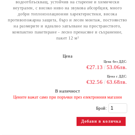
водоотблъскващ, устойчив на стареене и химически
неутрален, с високо ниво на звукова абсорбция, много
добри топлоизолационни харектеристики, висока
противопожарна защита, бърз и лесен монтаж, постоянство
на размерите и идеално запълване на пространството,
компактно пакетиране - лесно пренасяне и съхранение,
пакет 12 м²
Цена
Цена без ДДС:
€27.13
53.06лв.
Цена с ДДС:
€32.56
63.68лв.
В наличност
​Цените важат само при поръчки през електронния магазин
Брой: