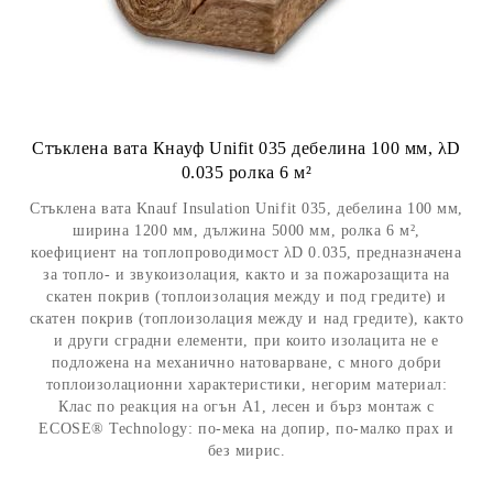
Стъклена вата Кнауф Unifit 035 дебелина 100 мм, λD
0.035 ролка 6 м²
Стъклена вата Knauf Insulation Unifit 035, дебелина 100 мм,
ширина 1200 мм, дължина 5000 мм, ролка 6 м²,
коефициент на топлопроводимост λD 0.035, предназначена
за топло- и звукоизолация, както и за пожарозащита на
скатен покрив (топлоизолация между и под гредите) и
скатен покрив (топлоизолация между и над гредите), както
и други сградни елементи, при които изолацита не е
подложена на механично натоварване, с много добри
топлоизолационни характеристики, негорим материал:
Клас по реакция на огън A1, лесен и бърз монтаж с
ECOSE® Technology: по-мека на допир, по-малко прах и
без мирис.