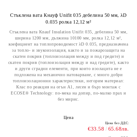
Стъклена вата Кнауф Unifit 035 дебелина 50 мм, λD
0.035 ролка 12,12 м²
Стъклена вата Knauf Insulation Unifit 035, дебелина 50 мм,
ширина 1200 мм, дължина 10100 мм, ролка 12,12 м²,
коефициент на топлопроводимост λD 0.035, предназначена
за топло- и звукоизолация, както и за пожарозащита на
скатен покрив (топлоизолация между и под гредите) и
скатен покрив (топлоизолация между и над гредите), както
и други сградни елементи, при които изолацита не е
подложена на механично натоварване, с много добри
топлоизолационни характеристики, негорим материал:
Клас по реакция на огън A1, лесен и бърз монтаж с
ECOSE® Technology: по-мека на допир, по-малко прах и
без мирис.
Цена
Цена без ДДС:
€33.58
65.68лв.