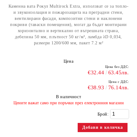
Каменна вата Рокул Multirock Extra, използват се за топло-
и звукоизолация и пожарозащита на преградни стени,
вентилирани фасади, композитни стени и наклонени
покриви (таваски помещения), могат да бъдат монтирани
хоризонтално и вертикално от вътрешната страна,
дебелина 50 мм, плътност 50 кг/м³, ламбда λD 0,034,
размери 1200/600 мм, пакет 7.2 м²
Цена
Цена без ДДС:
€32.44
63.45лв.
Цена с ДДС:
€38.93
76.14лв.
В наличност
​Цените важат само при поръчки през електронния магазин
Брой: