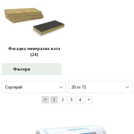
Фасадна минерална вата
(24)
Филтри
«
»
1
2
3
4