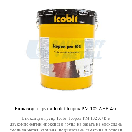
Епоксиден грунд Icobit Icopox PM 102 A+B 4кг
Епоксиден грунд Icobit Icopox PM 102 A+B e
двукомпонентен епоксиден грунд на базата на епоксидна
смола за метал, стомана, поцинкована ламарина и основи