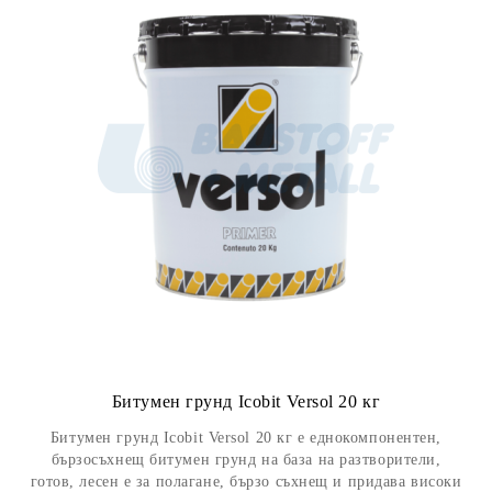
Битумен грунд Icobit Versol 20 кг
Битумен грунд Icobit Versol 20 кг е еднокомпонентен,
бързосъхнещ битумен грунд на база на разтворители,
готов, лесен е за полагане, бързо съхнещ и придава високи