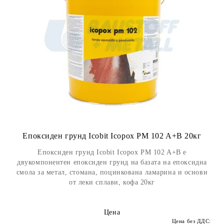
Епоксиден грунд Icobit Icopox PM 102 A+B 20кг
Епоксиден грунд Icobit Icopox PM 102 A+B e
двукомпонентен епоксиден грунд на базата на епоксидна
смола за метал, стомана, поцинкована ламарина и основи
от леки сплави, кофа 20кг
Цена
Цена без ДДС: