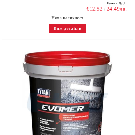
Цена с ДДС:
€12.52
24.49лв.
Няма наличност
Виж детайли