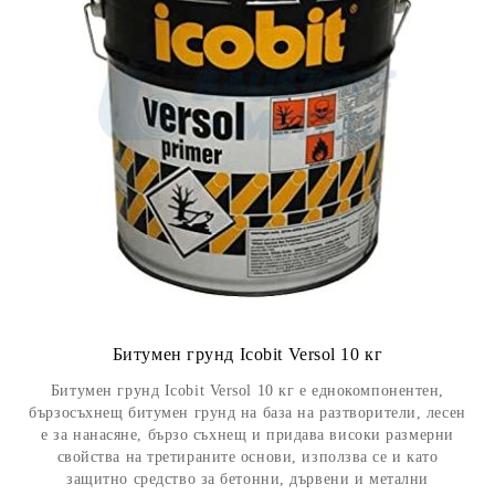
Битумен грунд Icobit Versol 10 кг
Битумен грунд Icobit Versol 10 кг е еднокомпонентен,
бързосъхнещ битумен грунд на база на разтворители, лесен
е за нанасяне, бързо съхнещ и придава високи размерни
свойства на третираните основи, използва се и като
защитно средство за бетонни, дървени и метални