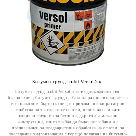
Битумен грунд Icobit Versol 5 кг
Битумен грунд Icobit Versol 5 кг е еднокомпонентен,
бързосъхнещ битумен грунд на база на разтворители, лесен
е за нанасяне, бързо съхнещ и придава високи размерни
свойства на третираните основи, използва се и като
защитно средство за бетонни, дървени и метални
конструкции, които трябва да бъдат погребани и е
предназначен за предварителна обработка на основи, за
последваща хидроизолация с горещо полагане на битумно-