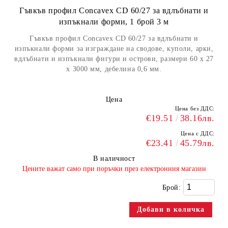
Гъвкъв профил Concavex CD 60/27 за вдлъбнати и
изпъкнали форми, 1 брой 3 м
Гъвкъв профил Concavex CD 60/27 за вдлъбнати и
изпъкнали форми за изграждане на сводове, куполи, арки,
вдлъбнати и изпъкнали фигури и острови, размери 60 x 27
x 3000 мм, дебелина 0,6 мм.
Цена
Цена без ДДС:
€19.51
38.16лв.
Цена с ДДС:
€23.41
45.79лв.
В наличност
​Цените важат само при поръчки през електронния магазин
Брой: