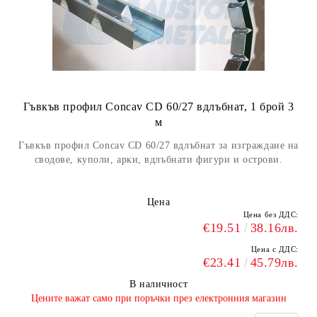
Гъвкъв профил Concav CD 60/27 вдлъбнат, 1 брой 3
м
Гъвкъв профил Concav CD 60/27 вдлъбнат за изграждане на
сводове, куполи, арки, вдлъбнати фигури и острови.
Цена
Цена без ДДС:
€19.51
38.16лв.
Цена с ДДС:
€23.41
45.79лв.
В наличност
​Цените важат само при поръчки през електронния магазин