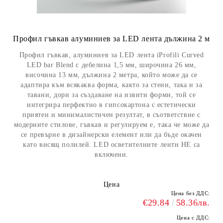
Профил гъвкав алуминиев за LED лента дължина 2 м
Профил гъвкав, алуминиев за LED лента iProfili Curved
LED bar Blend с дебелина 1,5 мм, широчина 26 мм,
височина 13 мм, дължина 2 метра, който може да се
адаптира към всякаква форма, както за стени, така и за
тавани, дори за създаване на извити форми, той се
интегрира перфектно в гипсокартона с естетически
приятен и минималистичен резултат, в съответствие с
модерните стилове, гъвкав и регулируем е, така че може да
се превърне в дизайнерски елемент или да бъде окачен
като висящ полилей. LED осветителните ленти НЕ са
включени.
Цена
Цена без ДДС:
€29.84
58.36лв.
Цена с ДДС: