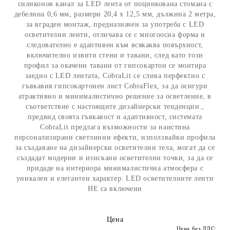
силиконов канал за LED лента от поцинкована стомана с
дебелина 0,6 мм, размери 20,4 x 12,5 мм, дължина 2 метра,
за вграден монтаж, предназначен за употреба с LED
осветителни ленти, отличава се с многоосна форма и
следователно е адаптивен към всякаква повърхност,
включително извити стени и тавани, след като този
профил за окачени тавани от гипсокартон се монтира
заедно с LED лентата, CobraLit се слива перфектно с
гъвкавия гипсокартонен лист CobraFlex, за да осигури
атрактивно и минималистично решение за осветление, в
съответствие с настоящите дизайнерски тенденции.,
предвид своята гъвкавост и адаптивност, системата
CobraLit предлага възможности за наистина
персонализирани светлинни ефекти, използвайки профила
за създаване на дизайнерски осветителни тела, могат да се
създадат модерни и изискани осветителни точки, за да се
придаде на интериора минималистична атмосфера с
уникален и елегантен характер. LED осветителните ленти
НЕ са включени
Цена
Цена без ДДС: