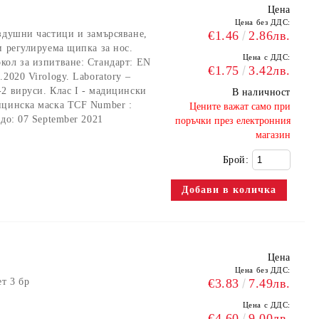
Цена
Цена без ДДС:
здушни частици и замърсяване,
€1.46
2.86лв.
и регулируема щипка за нос.
Цена с ДДС:
кол за изпитване: Стандарт: EN
€1.75
3.42лв.
2020 Virology. Laboratory –
2 вируси. Клас I - мадицински
В наличност
ицинска маска TCF Number :
​Цените важат само при
до: 07 September 2021
поръчки през електронния
магазин
Брой:
р
Цена
Цена без ДДС:
т 3 бр
€3.83
7.49лв.
Цена с ДДС:
€4.60
9.00лв.