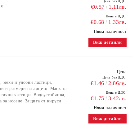
Цена без ДДС:
оя
€0.57
1.11лв.
Цена с ДДС:
€0.68
1.33лв.
Няма наличност
Виж детайли
Цена
Цена без ДДС:
, меки и удобни ластици,,
€1.46
2.86лв.
ми и размери на лицето. Маската
Цена с ДДС:
ксични частици. Водоустойчива,
€1.75
3.42лв.
а за носене. Защита от вируси.
Няма наличност
Виж детайли