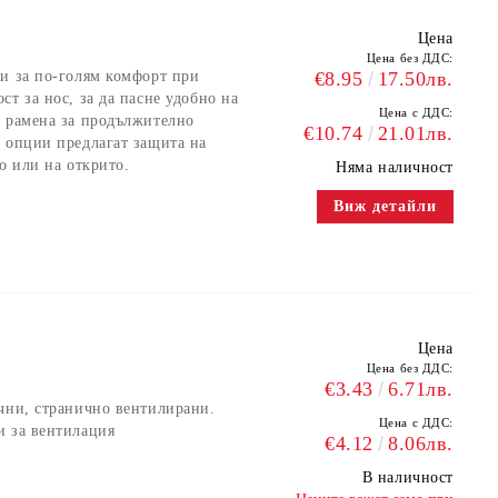
e
Цена
Цена без ДДС:
и за по-голям комфорт при
€8.95
17.50лв.
т за нос, за да пасне удобно на
Цена с ДДС:
и рамена за продължително
€10.74
21.01лв.
 опции предлагат защита на
о или на открито.
Няма наличност
Виж детайли
Цена
Цена без ДДС:
€3.43
6.71лв.
чни, странично вентилирани.
Цена с ДДС:
и за вентилация
€4.12
8.06лв.
В наличност