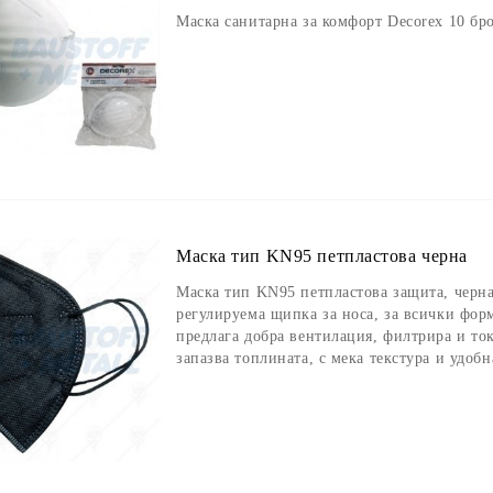
Маска санитарна за комфорт Decorex 10 бр
Маска тип KN95 петпластова черна
Маска тип KN95 петпластова защита, черна
регулируема щипка за носа, за всички фор
предлага добра вентилация, филтрира и то
запазва топлината, с мека текстура и удобн