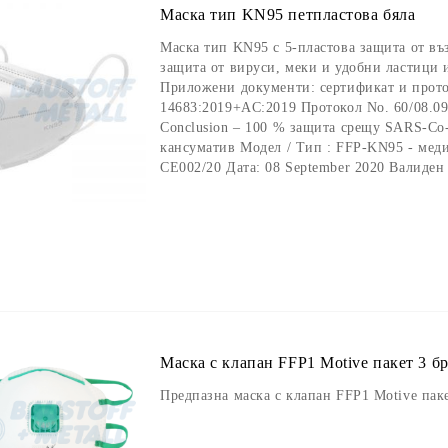
Маска тип KN95 петпластова бяла
Маска тип KN95 с 5-пластова защита от въ
защита от вируси, меки и удобни ластици 
Приложени документи: сертификат и прото
14683:2019+AC:2019 Протокол No. 60/08.09.
Conclusion – 100 % защита срещу SARS-Co-
кансуматив Модел / Тип : FFP-KN95 - мед
CE002/20 Дата: 08 September 2020 Валиден 
Маска с клапан FFP1 Motive пакет 3 б
Предпазна маска с клапан FFP1 Motive паке