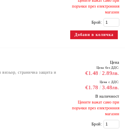
​Цените важат само при
поръчки през електронния
магазин
Брой:
Цена
Цена без ДДС:
 визьор, странична защита и
€1.48
2.89лв.
Цена с ДДС:
€1.78
3.48лв.
В наличност
​Цените важат само при
поръчки през електронния
магазин
Брой: