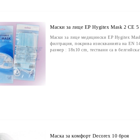
Маски за лице EP Hygitex Mask 2 CE 5
Маски за лице медицински EP Hygitex Mask
филтрация, покрива изискванията на EN 146
размер : 18х10 cm, тествани са в белгий
Маска за комфорт Decorex 10 броя