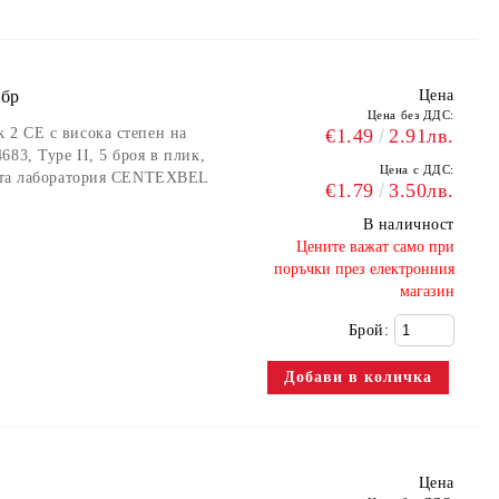
 бр
Цена
Цена без ДДС:
 2 CE с висока степен на
€1.49
2.91лв.
83, Type II, 5 броя в плик,
Цена с ДДС:
ската лаборатория CENTEXBEL
€1.79
3.50лв.
В наличност
​Цените важат само при
поръчки през електронния
магазин
Брой:
Цена