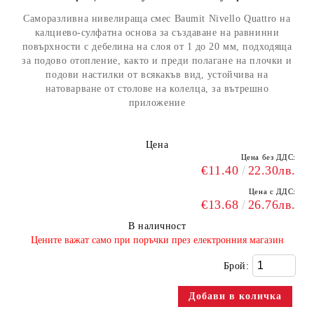
Саморазливна нивелираща смес Baumit Nivello Quattro на
калциево-сулфатна основа за създаване на равнинни
повърхности с дебелина на слоя от 1 до 20 мм, подходяща
за подово отопление, както и преди полагане на плочки и
подови настилки от всякакъв вид, устойчива на
натоварване от столове на колелца, за вътрешно
приложение
Цена
Цена без ДДС:
€11.40
22.30лв.
Цена с ДДС:
€13.68
26.76лв.
В наличност
​Цените важат само при поръчки през електронния магазин
Брой: