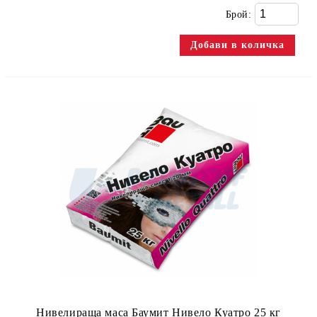
Брой:
Нивелираща маса Баумит Нивело Куатро 25 кг