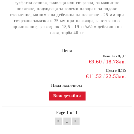
сулфатна основа, плаваща или свързана, за машинно
полагане, подходяща за големи площи и за подово
отопление; минимална дебелина на полагане - 25 мм при
свързани замазки и 35 мм при плаващи; за вътрешно
приложение, разход: ок. 18,5 - 19 кг/м²/см дебелина на
слоя, торба 40 кг
Цена
Цена без ДДС:
€9.60
18.78лв.
Цена с ДДС:
€11.52
22.53лв.
Няма наличност
Виж детайли
Page 1 of 1
«
»
1