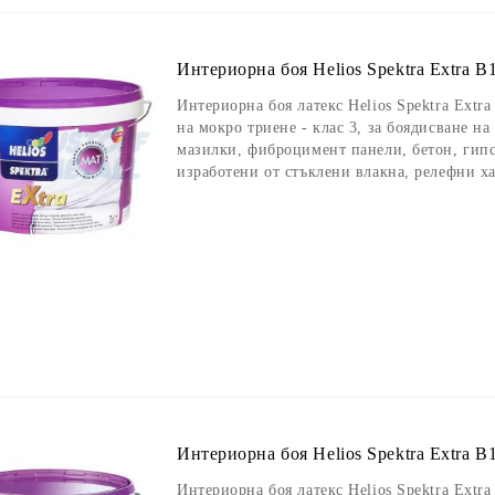
Интериорна боя Helios Spektra Extra B1
Интериорна боя латекс Helios Spektra Extra
на мокро триене - клас 3, за боядисване н
мазилки, фиброцимент панели, бетон, гипс
изработени от стъклени влакна, релефни х
Интериорна боя Helios Spektra Extra B1
Интериорна боя латекс Helios Spektra Extra