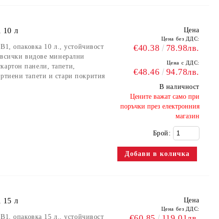
 10 л
Цена
Цена без ДДС:
 B1, опаковка 10 л., устойчивост
€40.38
78.98лв.
а всички видове минерални
Цена с ДДС:
картон панели, тапети,
€48.46
94.78лв.
артиени тапети и стари покрития
В наличност
​Цените важат само при
поръчки през електронния
магазин
Брой:
 15 л
Цена
Цена без ДДС:
 B1, опаковка 15 л., устойчивост
€60.85
119.01лв.