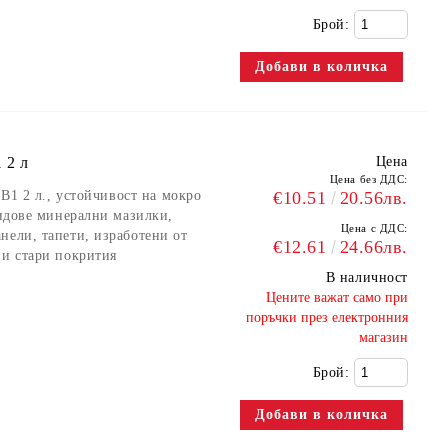
Брой:
 2 л
Цена
Цена без ДДС:
 B1 2 л., устойчивост на мокро
€10.51
20.56лв.
видове минерални мазилки,
Цена с ДДС:
нели, тапети, изработени от
€12.61
24.66лв.
 и стари покрития
В наличност
​Цените важат само при
поръчки през електронния
магазин
Брой: