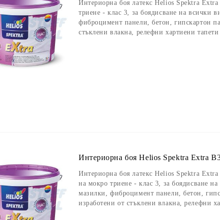
Интериорна боя латекс Helios Spektra Extra
триене - клас 3, за боядисване на всички 
фиброцимент панели, бетон, гипскартон па
стъклени влакна, релефни хартиени тапети
Интериорна боя Helios Spektra Extra B3
Интериорна боя латекс Helios Spektra Extra
на мокро триене - клас 3, за боядисване н
мазилки, фиброцимент панели, бетон, гипс
изработени от стъклени влакна, релефни х