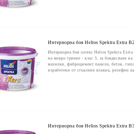
Интериорна боя Helios Spektra Extra B2
Интериорна боя латекс Helios Spektra Extra
на мокро триене - клас 3, за боядисване н
мазилки, фиброцимент панели, бетон, гипс
изработени от стъклени влакна, релефни х
Интериорна боя Helios Spektra Extra B3