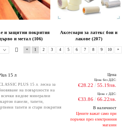
е и защитни покрития
Аксесоари за латекс бои и
 дърво и метал (106)
лакове (207)
«
»
1
2
3
4
5
6
7
8
9
10
lus 15 л
Цена
Цена без ДДС:
LASSIC PLUS 15 л. лесна за
€28.22
55.19лв.
обновяване на повърхности на
Цена с ДДС:
а всички видове минерални
€33.86
66.22лв.
картон панели, тапети,
артиени тапети и стари покрития
В наличност
​Цените важат само при
поръчки през електронния
магазин