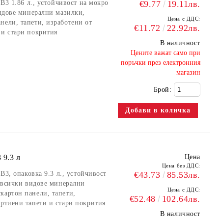
 B3 1.86 л., устойчивост на мокро
€9.77
19.11лв.
видове минерални мазилки,
Цена с ДДС:
нели, тапети, изработени от
€11.72
22.92лв.
 и стари покрития
В наличност
​Цените важат само при
поръчки през електронния
магазин
Брой:
 9.3 л
Цена
Цена без ДДС:
 B3, опаковка 9.3 л., устойчивост
€43.73
85.53лв.
а всички видове минерални
Цена с ДДС:
картон панели, тапети,
€52.48
102.64лв.
артиени тапети и стари покрития
В наличност