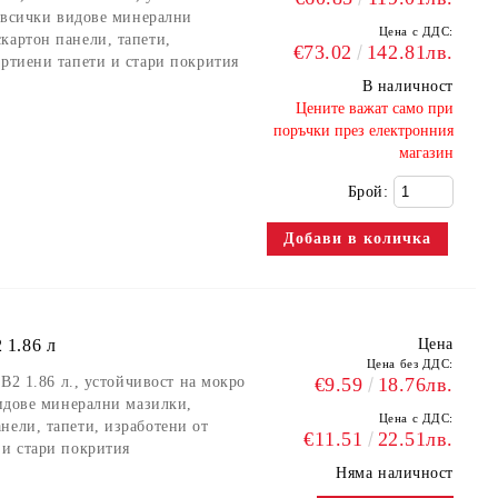
а всички видове минерални
Цена с ДДС:
картон панели, тапети,
€73.02
142.81лв.
артиени тапети и стари покрития
В наличност
​Цените важат само при
поръчки през електронния
магазин
Брой:
 1.86 л
Цена
Цена без ДДС:
 B2 1.86 л., устойчивост на мокро
€9.59
18.76лв.
видове минерални мазилки,
Цена с ДДС:
нели, тапети, изработени от
€11.51
22.51лв.
 и стари покрития
Няма наличност