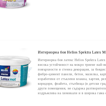
Интериорна боя Helios Spektra Latex Ma
Интериорна боя латекс Helios Spektra Latex
висока устойчивост на мокро триене най-в
повърхности и стенна декорация, за бояди
фибро-цимент панели, бетон, мазилка, кар
изработени от стъклени влакна, хартия, ре
коридори, фоайета, стълбища (в детски гр
други помещения, не съдържа разтворители
издръжлива на химикали и в широка гама 