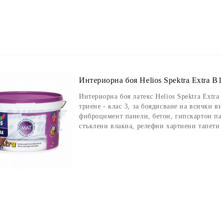
Интериорна боя Helios Spektra Extra B1
Интериорна боя латекс Helios Spektra Extra
триене - клас 3, за боядисване на всички 
фиброцимент панели, бетон, гипскартон па
стъклени влакна, релефни хартиени тапети