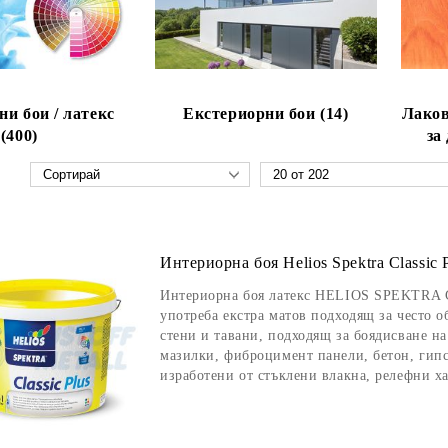
и бои / латекс
Екстериорни бои (14)
Лаков
(400)
за
Интериорна боя Helios Spektra Classic P
Интериорна боя латекс HELIOS SPEKTRA C
употреба екстра матов подходящ за често 
стени и тавани, подходящ за боядисване н
мазилки, фиброцимент панели, бетон, гипс
изработени от стъклени влакна, релефни х