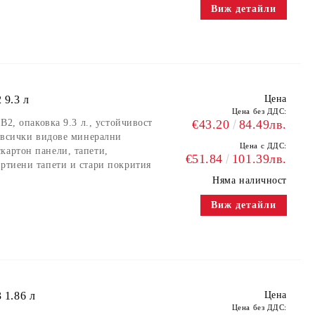
Виж детайли
 9.3 л
Цена
Цена без ДДС:
 B2, опаковка 9.3 л., устойчивост
€43.20
84.49лв.
а всички видове минерални
Цена с ДДС:
картон панели, тапети,
€51.84
101.39лв.
артиени тапети и стари покрития
Няма наличност
Виж детайли
 1.86 л
Цена
Цена без ДДС: