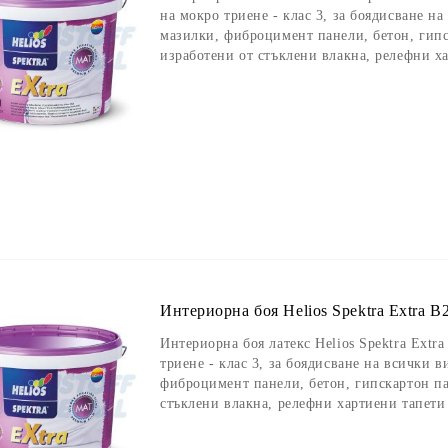
на мокро триене - клас 3, за боядисване н
мазилки, фиброцимент панели, бетон, гипс
изработени от стъклени влакна, релефни х
Интериорна боя Helios Spektra Extra B2
Интериорна боя латекс Helios Spektra Extra
триене - клас 3, за боядисване на всички 
фиброцимент панели, бетон, гипскартон па
стъклени влакна, релефни хартиени тапети