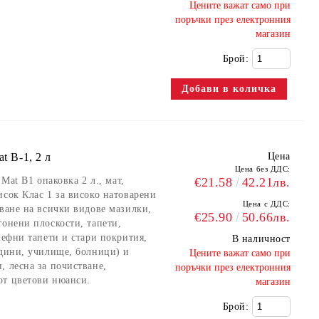
​Цените важат само при
поръчки през електронния
магазин
Брой:
t B-1, 2 л
Цена
Цена без ДДС:
 Mat B1 опаковка 2 л., мат,
€21.58
42.21лв.
исок Клас 1 за високо натоварени
Цена с ДДС:
сване на всички видове мазилки,
€25.90
50.66лв.
тонени плоскости, тапети,
лефни тапети и стари покрития,
В наличност
адини, училище, болници) и
​Цените важат само при
, лесна за почистване,
поръчки през електронния
от цветови нюанси.
магазин
Брой: