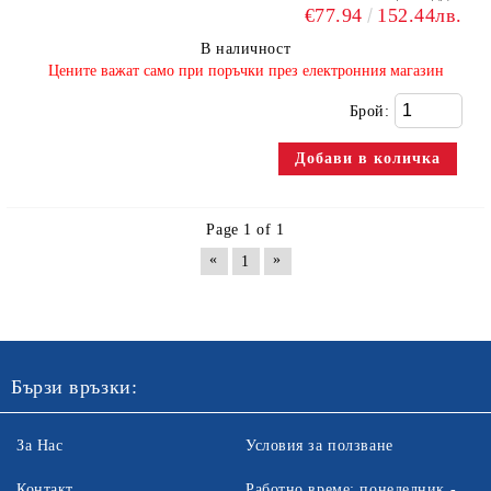
€77.94
152.44лв.
В наличност
​Цените важат само при поръчки през електронния магазин
Брой:
Page 1 of 1
«
»
1
Бързи връзки:
За Нас
Условия за ползване
Контакт
Работно време: понеделник -