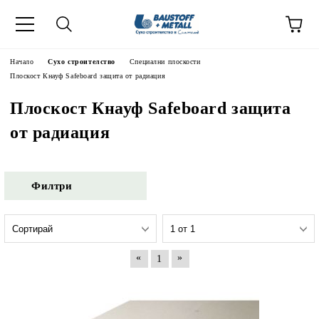
Начало
Сухо строителство
Специални плоскости
Плоскост Кнауф Safeboard защита от радиация
Плоскост Кнауф Safeboard защита
от радиация
Филтри
«
»
1