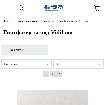
Начало
Сухо строителство
Гипсфазер
Гипсфазер за под Vidifloor
Гипсфазер за под Vidifloor
Филтри
«
»
1