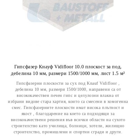
Гипсфазер Кнауф Vidifloor 10.0 плоскост за под,
дебелина 10 мм, размери 1500/1000 мм, лист 1.5 м²
Гипсфазерни плоскости за сух под Knauf Vidifloor ,
дебелина 10 мм, размери 1500/1000, направени са от
висококачествен печен гипс и целулозни влакна от
избрани видове стара хартия, които са смесени в хомогенна
смес. Гипсфазерните плоскости имат висока плътност и
якост , благодарение на което са подходящи за
висококачествени решения във всички области на сухото
строителство като училища, болници, хотели, жилищно
строителство, промишлени и спортни сгради и други.