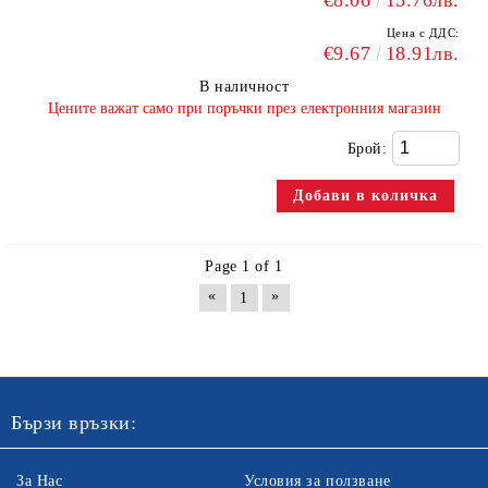
€8.06
15.76лв.
Цена с ДДС:
€9.67
18.91лв.
В наличност
​Цените важат само при поръчки през електронния магазин
Брой:
Page 1 of 1
«
»
1
Бързи връзки:
За Нас
Условия за ползване