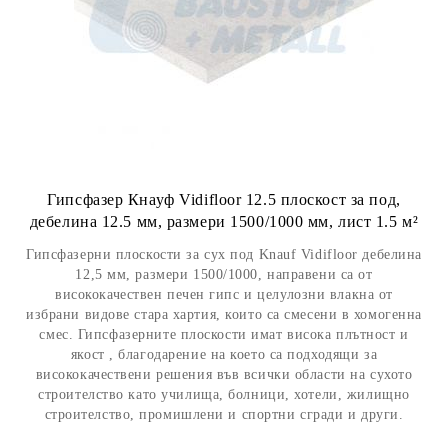
Гипсфазер Кнауф Vidifloor 12.5 плоскост за под,
дебелина 12.5 мм, размери 1500/1000 мм, лист 1.5 м²
Гипсфазерни плоскости за сух под Knauf Vidifloor дебелина
12,5 мм, размери 1500/1000, направени са от
висококачествен печен гипс и целулозни влакна от
избрани видове стара хартия, които са смесени в хомогенна
смес. Гипсфазерните плоскости имат висока плътност и
якост , благодарение на което са подходящи за
висококачествени решения във всички области на сухото
строителство като училища, болници, хотели, жилищно
строителство, промишлени и спортни сгради и други.