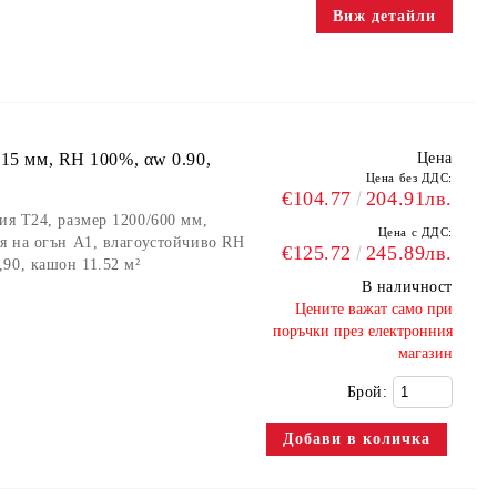
ност, обратна страна (гръб): воал
Виж детайли
струкцията, пожароустойчиви, устойчиви на влага до 100%
 15 мм, RH 100%, αw 0.90,
Цена
Цена без ДДС:
€104.77
204.91лв.
ия Т24, размер 1200/600 мм,
Цена с ДДС:
ия на огън А1, влагоустойчиво RH
€125.72
245.89лв.
90, кашон 11.52 м²
В наличност
​Цените важат само при
поръчки през електронния
магазин
Брой: