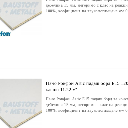
дебелина 15 мм, негоримо с клас на реакц
100%, коефициент на звукопоглъщане αw 0,
Пано Рокфон Artic падащ борд E15 12
кашон 11.52 м²
Пано Рокфон Artic E15 падащ борд за конс
дебелина 15 мм, негоримо - клас на реакц
100%, коефициент на звукопоглъщане αw 0,