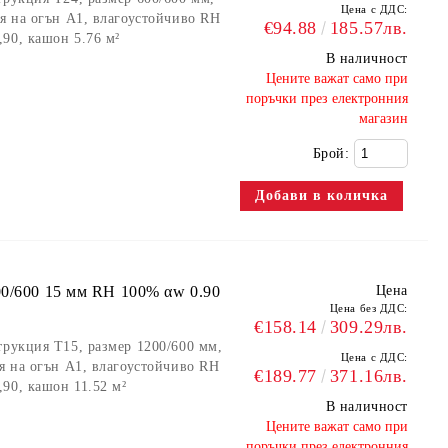
Цена с ДДС:
ия на огън А1, влагоустойчиво RH
€94.88
185.57лв.
90, кашон 5.76 м²
В наличност
​Цените важат само при
поръчки през електронния
магазин
Брой:
00/600 15 мм RH 100% αw 0.90
Цена
Цена без ДДС:
€158.14
309.29лв.
трукция Т15, размер 1200/600 мм,
Цена с ДДС:
ия на огън А1, влагоустойчиво RH
€189.77
371.16лв.
90, кашон 11.52 м²
В наличност
​Цените важат само при
поръчки през електронния