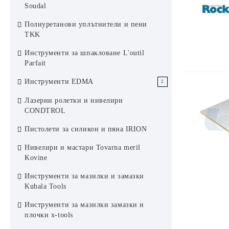
Soudal
Дистанционери за плосък
стомана Rug Semin
Ревизионни отвори Rug Alumatic
покрив Italprofili
Полиуретанови уплътнители и пени
Ревизионен капак поцинкован
Ревизионни отвори Rug Softline
TKK
Rug Semin
Пожароустойчиви ревизионни
Инструменти за шпакловане L'outil
отвори Rug Semin
Parfait
Инструменти EDMA
Инструменти за Сухо строителство
Лазерни ролетки и нивелири
EDMA
CONDTROL
Инструменти за плочки EDMA
Пистолети за силикон и пяна IRION
Инструменти за фасади EDMA
Нивелири и мастари Tovarna meril
Kovine
Инструменти за боядисване EDMA
Инструменти за мазилки и замазки
Инструменти за покриви EDMA
Kubala Tools
Инструменти за мазилки замазки и
плочки x-tools