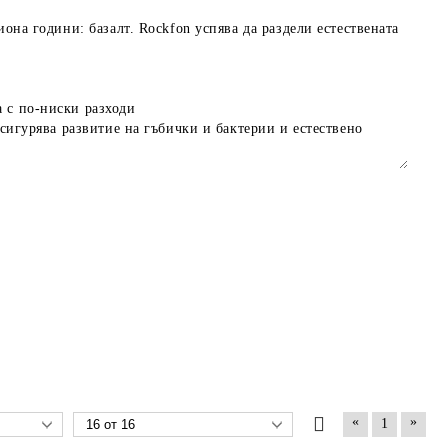
лиона години: базалт.
Rockfon
успява да раздели естествената
а с по-ниски разходи
осигурява развитие на гъбички и бактерии и естествено
не.
ойства, визия с гладка бяла повърхност и са на бюджетно
и, магазини и др.).
сигурява прехрана на микроорганизми и лесен за почистване.
«
»
1
ойства, визия с гладка бяла повърхност на бюджетно ценово