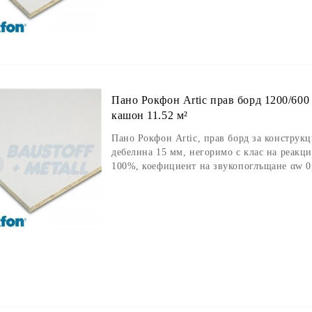
ана: предварително завършена мека структурирана сиво-бяла повърх
щане αw: 1,00 (Клас А) - най-висок клас на звукопоглъщане
 огън: A1
от каменна вата – не провисват и прилягат много добре върху кон
гуряват развитие на микроорганизми и са лесни за почистване.
Пано Рокфон Artic прав борд 1200/600
кашон 11.52 м²
Пано Рокфон Artic, прав борд за конструкц
дебелина 15 мм, негоримо с клас на реакц
100%, коефициент на звукопоглъщане αw 0,