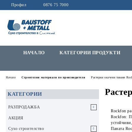
Профил
0876 75 7000
НАЧАЛО
КАТЕГОРИИ ПРОДУКТИ
Начало
Строителни материали по производители
Растерни окачени тавани Roc
Расте
КАТЕГОРИИ
РАЗПРОДАЖБА
Rockfon ра
Rockfon:
Па
РАЗПРОДАЖБА Инструменти и
АКЦИЯ
устойчиви,
аксесоари
Сухо строителство
Паната
Ro