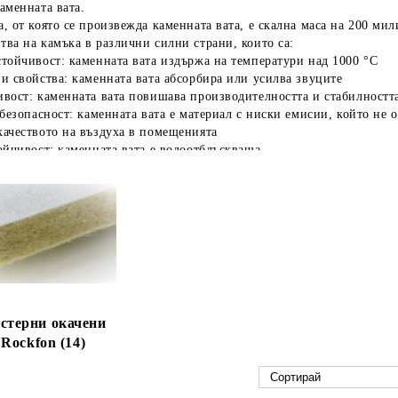
аменната вата.
, от която се произвежда каменната вата, е скална маса на 200 ми
ва на камъка в различни силни страни, които са:
тойчивост: каменната вата издържа на температури над 1000 °C
и свойства: каменната вата абсорбира или усилва звуците
вост: каменната вата повишава производителността и стабилностт
 безопасност: каменната вата е материал с ниски емисии, който не 
ачеството на въздуха в помещенията
ойчивост: каменната вата е водоотблъскваща
а: каменната вата е материал за многократна употреба и рециклира
предимства на продуктите
родукти на Rockfon, подходящи за стандартни приложения
Sofit™ – 12 мм
 акустични пана за окачен таван, осигуряващи добри акустични св
о. Подходящ за повечето стандартни пространства (офиси, коридор
с А-прав ръб, стандартен размер 600 × 600 × 12 мм
ана: гладък бял полар
щане αw: до 0,60 (Клас C)
астерни окачени
 огън: A1
Rockfon (14)
аменна вата, пожароустойчив, устойчив на влага до 100% RH, не о
Sofit™ – 15 мм
 акустични пана за окачен таван, осигуряващи добри акустични св