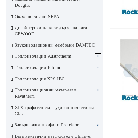
Видима стр
Аксесоари за растерен окачен таван
Douglas
Звукопоглъ
KCS Армстронг
Реакция на
Ламелен метален окачен таван
Окачени тавани SEPA
Направени 
Хънтър Дъглас система 84R
RH, не оси
Дизайнерски пана от дървесна вата
Ламелен метален окачен таван
CEWOOD
Хънтър Дъглас система 200F
Звукоизолационни мембрани DAMTEC
Слънцезащита Хънтър Дъглас
Топлоизолации Austrotherm
ЕПС Austrotherm
Топлоизолации Fibran
ЕПС стиропор Аустротерм
XPS Austrotherm
XPS Fibran
Топлоизолация XPS IBG
ЕПС графитен стиропор
Каменни вати Fibran
Топлоизолационни материали
Аустротерм
Ravatherm
Каменни вати Ravatherm
XPS графитен екструдиран полистирол
Gias
Завършващи профили Protektor
Завършващи профили за сухо
Вата неметални въздуховоди Climaver