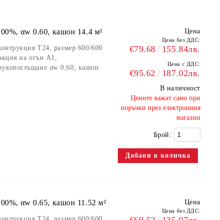
ини и др.).
00%, αw 0.60, кашон 14.4 м²
Цена
Цена без ДДС:
контрукция Т24, размер 600/600
€79.68
155.84лв.
сигурява развитие на микроорганизми и лесен за почистване.
акция на огън А1,
Цена с ДДС:
вукопоглъщане αw 0,60, кашон
ични характеристики дизайн с гладка бяла повърхност на
€95.62
187.02лв.
, магазини и др.).
В наличност
 × 600 × 12 mm
​Цените важат само при
поръчки през електронния
магазин
урява развитие на микроорганизми, лесен за почистване.
Брой:
и гладка повърхност, идеални за повечето стандартни
mm и 1200 × 600 × 15 mm за кострукция Т24 и Т15.
00%, αw 0.65, кашон 11.52 м²
Цена
сигурява развитие на микроорганизми, лесен за почистване.
Цена без ДДС:
тична среда за вашия бизнес!
контрукция Т24, размер 600/600