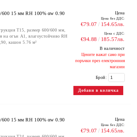
0/600 15 мм RH 100% αw 0.90
Цена
Цена без ДДС:
€79.07
154.65лв.
трукция Т15, размер 600/600 мм,
Цена с ДДС:
ия на огън А1, влагоустойчиво RH
€94.88
185.57лв.
90, кашон 5.76 м²
В наличност
​Цените важат само при
поръчки през електронния
магазин
Брой:
0/600 15 мм RH 100% αw 0.90
Цена
Цена без ДДС:
€79.07
154.65лв.
трукция Т24, размер 600/600 мм,