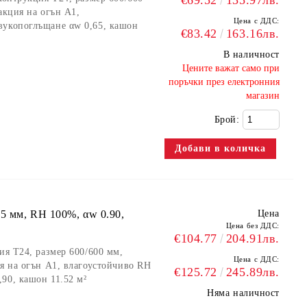
€69.52
135.97лв.
акция на огън А1,
Цена с ДДС:
ност, предлагащи отлични акустични характеристики,
вукопоглъщане αw 0,65, кашон
€83.42
163.16лв.
ове и др.).
В наличност
, обратна страна (гръб): воал
​Цените важат само при
поръчки през електронния
магазин
струкцията, пожароустойчиви, устойчиви на влага до 100%
Брой:
ащи отлични акустични характеристики, идеални за
хност, обратна страна (гръб): воал
15 мм, RH 100%, αw 0.90,
Цена
Цена без ДДС:
струкцията, пожароустойчиви, устойчиви на влага до 100%
€104.77
204.91лв.
ия Т24, размер 600/600 мм,
Цена с ДДС:
ия на огън А1, влагоустойчиво RH
ст, предлагащи отлични акустични характеристики,
€125.72
245.89лв.
90, кашон 11.52 м²
зони (производствени халета, складове и др.).
Няма наличност