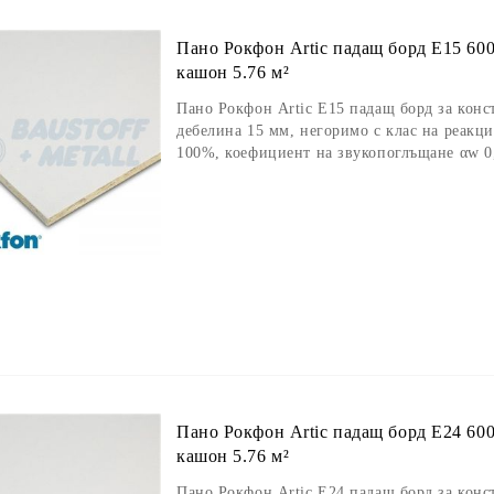
Пано Рокфон Artic падащ борд E15 60
кашон 5.76 м²
Пано Рокфон Artic E15 падащ борд за конс
дебелина 15 мм, негоримо с клас на реакц
100%, коефициент на звукопоглъщане αw 0,
Пано Рокфон Artic падащ борд E24 60
кашон 5.76 м²
Пано Рокфон Artic E24 падащ борд за конс