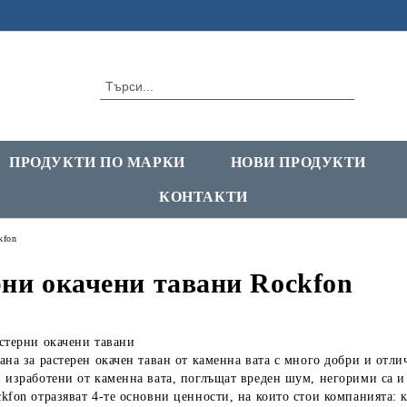
ПРОДУКТИ ПО МАРКИ
НОВИ ПРОДУКТИ
КОНТАКТИ
kfon
рни окачени тавани Rockfon
стерни окачени тавани
на за растерен окачен таван от каменна вата с много добри и отл
 изработени от каменна вата, поглъщат вреден шум, негорими са и 
ckfon
отразяват 4-те основни ценности, на които стои компанията: 