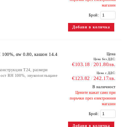
магазин
Брой:
 100%, αw 0.80, кашон 14.4
Цена
Цена без ДДС:
€103.18
201.80лв.
 конструкция Т24, размери
Цена с ДДС:
ивост RH 100%, звукопоглъщане
€123.82
242.17лв.
В наличност
​Цените важат само при
поръчки през електронния
магазин
Брой: