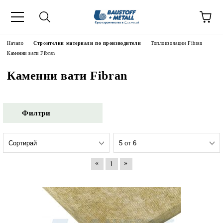
Начало
Строителни материали по производители
Топлоизолации Fibran
Каменни вати Fibran
Каменни вати Fibran
Филтри
«
»
1