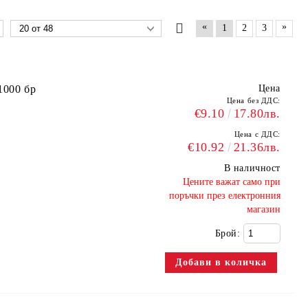
«
»
1
2
3
1000 бр
Цена
Цена без ДДС:
€9.10
17.80лв.
Цена с ДДС:
€10.92
21.36лв.
В наличност
​Цените важат само при
поръчки през електронния
магазин
Брой: