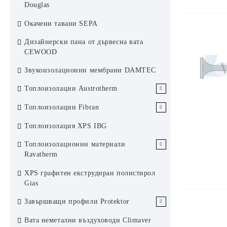
Профили за растерен окачен таван
Rockfon
Douglas
KCS Армстронг
Ламелен метален окачен таван
Окачени тавани SEPA
Аксесоари за растерен окачен таван
Хънтър Дъглас система 84R
Дизайнерски пана от дървесна вата
KCS Армстронг
Ламелен метален окачен таван
CEWOOD
Хънтър Дъглас система 200F
Звукоизолационни мембрани DAMTEC
Слънцезащита Хънтър Дъглас
Топлоизолации Austrotherm
ЕПС Austrotherm
Топлоизолации Fibran
ЕПС стиропор Аустротерм
XPS Austrotherm
XPS Fibran
Топлоизолация XPS IBG
ЕПС графитен стиропор
Каменни вати Fibran
Топлоизолационни материали
Аустротерм
Ravatherm
Каменни вати Ravatherm
XPS графитен екструдиран полистирол
Gias
Завършващи профили Protektor
Завършващи профили за сухо
Вата неметални въздуховоди Climaver