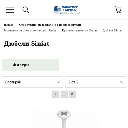
Начало
Строителни материали по производители
Материали за сухо строителство Siniat
Крепежни елементи Siniat
Дюбели Siniat
Дюбели Siniat
Филтри
«
»
1